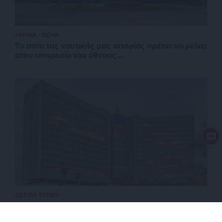
ΑΜΥΝΑ
ΘΕΜΑ
Το σπίτι της ναυτικής μας ιστορίας πρέπει να μείνει
στην υπηρεσία του έθνους…
ΔΕΛΤΙΑ ΤΥΠΟΥ
18η συνεχόμενη χρονιά για τον ΟΤΕ στη διεθνή
σειρά δεικτών FTSE4Good