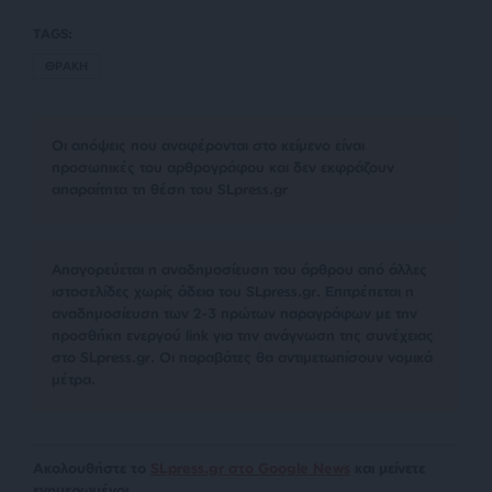
TAGS:
ΘΡΑΚΗ
Οι απόψεις που αναφέρονται στο κείμενο είναι
προσωπικές του αρθρογράφου και δεν εκφράζουν
απαραίτητα τη θέση του SLpress.gr
Απαγορεύεται η αναδημοσίευση του άρθρου από άλλες
ιστοσελίδες χωρίς άδεια του SLpress.gr. Επιτρέπεται η
αναδημοσίευση των 2-3 πρώτων παραγράφων με την
προσθήκη ενεργού link για την ανάγνωση της συνέχειας
στο SLpress.gr. Οι παραβάτες θα αντιμετωπίσουν νομικά
μέτρα.
Ακολουθήστε το
SLpress.gr στο Google News
και μείνετε
ενημερωμένοι