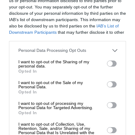
us or personal information disclosed to third parties prior to
είχε την αποκλειστική ευθύνη, αντί να τους
your opt-out. You may separately opt-out of the further
εγκαταστήσει σε ερημωμένα χριστιανικά χωριά, ή
disclosure of your personal information by third parties on the
σε οικισμούς, παραχωρώντας τους κτήματα ή
IAB’s list of downstream participants. This information may
also be disclosed by us to third parties on the
IAB’s List of
εργασία για τα προς το ζειν, τους κρατούσε σε μία
ΕΝΙΣΧΥΣΤΕ ΤΟ
Downstream Participants
that may further disclose it to other
ιδιότυπη ομηρία, εξασφαλίζοντάς τους μόνο στέγη
third parties.
και φαγητό και ελάχιστα χρήματα. Η τακτική αυτή
Στηρίξτε με τη χορηγία σας για να
προέκυψε από αβελτηρία, αλλά και υπαγορεύθηκε
Personal Data Processing Opt Outs
επιβιώσει η Αδέσμευτη
σε μεγάλο βαθμό από
ψηφοθηρικές
I want to opt-out of the Sharing of my
Δημοσιογραφία του SLpress.gr.
σκοπιμότητες
. Έτσι, όταν οι Ελληνοπόντιοι
personal data.
Opted In
απογοητεύθηκαν από το γεγονός ότι δεν έβρισκαν
απασχόληση ούτε οι λίγοι που είχαν προσωρινά
I want to opt-out of the Sale of my
ΔΩΡΕΑ
Personal Data.
εγκατασταθεί στη Θράκη παρέμειναν. Την
Opted In
εγκατέλειψαν και εγκαταστάθηκαν σε Αθήνα και
* Ελάχιστη συνεισφορά 5€
Θεσσαλονίκη, όπως η μεγάλη πλειονότητα.
I want to opt-out of processing my
Personal Data for Targeted Advertising.
Opted In
Ενδέκατον
: Η καθιέρωση θητείας ολίγων
I want to opt-out of Collection, Use,
εβδομάδων για το γυναικείο πληθυσμό,
Retention, Sale, and/or Sharing of my
Personal Data that Is Unrelated with the
χριστιανικό και μουσουλμανικό, ώστε να