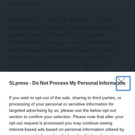
ορεινή ζώνη.
Δέκατον
: Στις αρχές της δεκαετίας του 1990 το
ελληνικό κράτος είχε μία μοναδική ευκαιρία να
εγκαταστήσει στη Θράκη δεκάδες χιλιάδες
Ελληνοποντίων, που είχαν τότε επαναπατριστεί
από
την πρώην Σοβιετική Ένωση
. Η ευκαιρία
χάθηκε από την ανικανότητα του αθηναϊκού
κράτους. Μία τέτοια επιχείρηση, βεβαίως,
προϋπέθετε την λήψη γενναίων μέτρων με σκοπό
την οικονομική ανάπτυξη της περιοχής, ώστε να
SLpress -
Do Not Process My Personal Information
διασφαλισθεί η παραγωγική απασχόληση των
προσφύγων. Σχετική προσπάθεια έγινε, αλλά
If you wish to opt-out of the sale, sharing to third parties, or
χωρίς προϋποθέσεις επιτυχίας. Έτσι οι περίπου
processing of your personal or sensitive information for
3.000 Ελληνοπόντιοι που είχαν προσωρινά
targeted advertising by us, please use the below opt-out
section to confirm your selection. Please note that after your
στεγαστεί στη Θράκη ήταν ως αριθμός
opt-out request is processed you may continue seeing
ασήμαντος, αλλά και χωρίς προοπτική να
interest-based ads based on personal information utilized by
ριζώσουν. Το Ιδρυμα Παλιννοστούντων, το οποίο