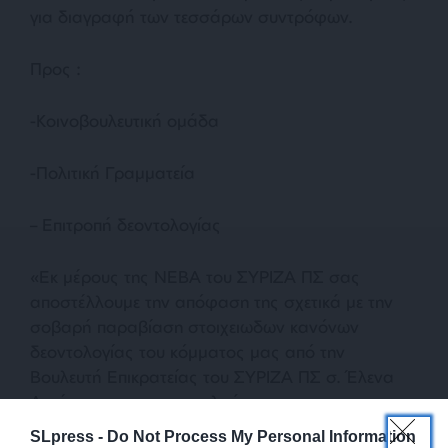
για διαγραφή των τεσσάρων συντρόφων.
Προς :
-Κοινοβουλευτική ομάδα
-Πολιτική Γραμματεία
– Επιτροπή δεοντολογίας
«Εκ μέρους της ΝΕΒΑ του ΣΥΡΙΖΑ ΠΣ σας
αποστέλλουμε την απόφαση της σχετικά με την
σοβαρή παραβίαση στοιχειωδων κανόνων
δεοντολογίας του κόμματος μας από την
Βουλευτή Επικρατείας του ΣΥΡΙΖΑ ΠΣ σ. Έλενα
Ακρίτα και σας παρακαλούμε για την
αντιμετώπιση του προβλήματος στο πλαίσιο των
SLpress -
Do Not Process My Personal Information