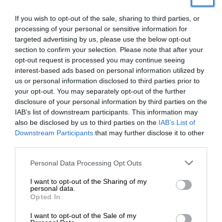
αρμοδιοτήτων σας, σύμφωνα με τους κανόνες
λειτουργίας του κόμματος μας.
If you wish to opt-out of the sale, sharing to third parties, or
processing of your personal or sensitive information for
Στις 04.09.2023 η Νομαρχιακή Επιτροπή Βόρειας
targeted advertising by us, please use the below opt-out
section to confirm your selection. Please note that after your
Αθήνας (Ν.Ε.Β.Α.) του ΣΥ.ΡΙΖ.Α. – Π.Σ.
opt-out request is processed you may continue seeing
αποφάσισε ομόφωνα να στηρίξει εννέα (9)
interest-based ads based on personal information utilized by
δημοτικά σχήματα στην περιοχή ευθύνης της.
us or personal information disclosed to third parties prior to
Ανάμεσα σε αυτά και το δημοτικό συνδυασμό «
your opt-out. You may separately opt-out of the further
ΕΝΕΡΓΟΙ ΠΟΛΙΤΕΣ ΝΕΟΥ ΨΥΧΙΚΟΥ-
disclosure of your personal information by third parties on the
IAB’s list of downstream participants. This information may
ΦΙΛΟΘΕΗΣ-ΨΥΧΙΚΟΥ» με υποψήφια δήμαρχο τη
also be disclosed by us to third parties on the
IAB’s List of
δικηγόρο Μαρία Αποστολάκη. Η απόφαση
ΕΝΙΣΧΥΣΤΕ ΤΟ
Downstream Participants
that may further disclose it to other
δημοσιεύθηκε στα μέσα μαζικής ενημέρωσης
third parties.
(εφημερίδες, sites και blogs) της Βόρειας Αθήνας
Στηρίξτε με τη χορηγία σας για να
Personal Data Processing Opt Outs
επιβιώσει η Αδέσμευτη
I want to opt-out of the Sharing of my
Δημοσιογραφία του SLpress.gr.
personal data.
Opted In
I want to opt-out of the Sale of my