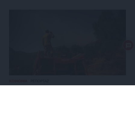
ΚΟΙΝΩΝΙΑ
ΡΕΠΟΡΤΑΖ
Συναγερμός για τις πυρκαγιές – Red Code για
Αττική και άλλες πέντε περιοχές