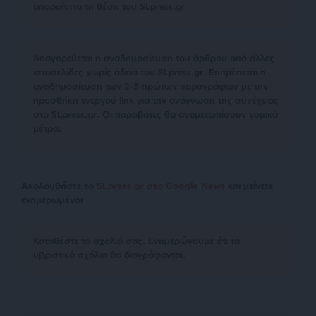
απαραίτητα τη θέση του SLpress.gr
Απαγορεύεται η αναδημοσίευση του άρθρου από άλλες
ιστοσελίδες χωρίς άδεια του SLpress.gr. Επιτρέπεται η
αναδημοσίευση των 2-3 πρώτων παραγράφων με την
προσθήκη ενεργού link για την ανάγνωση της συνέχειας
στο SLpress.gr. Οι παραβάτες θα αντιμετωπίσουν νομικά
μέτρα.
Ακολουθήστε το
SLpress.gr στο Google News
και μείνετε
ενημερωμένοι
Kαταθέστε το σχολιό σας. Eνημερώνουμε ότι τα
υβριστικά σχόλια θα διαγράφονται.