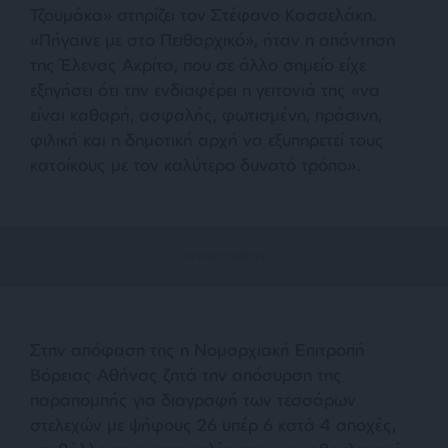
Τζουμάκα
» στηρίζει τον Στέφανο Κασσελάκη.
«
Πήγαινε με στο Πειθαρχικό
», ήταν η απάντηση
της Έλενας Ακρίτα, που σε άλλο σημείο είχε
εξηγήσει ότι την ενδιαφέρει η γειτονιά της «
να
είναι καθαρή, ασφαλής, φωτισμένη, πράσινη,
φιλική και η δημοτική αρχή να εξυπηρετεί τους
κατοίκους με τον καλύτερο δυνατό τρόπο»
.
Στην απόφαση της η Νομαρχιακή Επιτροπή
Βόρειας Αθήνας ζητά την απόσυρση της
παραπομπής για διαγραφή των τεσσάρων
στελεχών με ψήφους 26 υπέρ 6 κατά 4 αποχές,