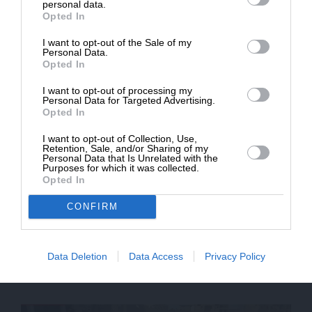
Τσακαλώτος
personal data.
Opted In
ΓΚΟΥΤΖΑΝΗΣ ΣΠΥΡΟΣ
ΑΝΑΛΥΣΗ
I want to opt-out of the Sale of my
ΔΩΡΕΑ
Personal Data.
Opted In
* Ελάχιστη συνεισφορά 5€
I want to opt-out of processing my
Personal Data for Targeted Advertising.
Opted In
I want to opt-out of Collection, Use,
Retention, Sale, and/or Sharing of my
Personal Data that Is Unrelated with the
Purposes for which it was collected.
Opted In
CONFIRM
07/11/2023
Γιατί ο Κυριάκος είναι ιδεολογικά “διάδοχος” του
Σημίτη
Data Deletion
Data Access
Privacy Policy
ΛΥΓΕΡΟΣ ΣΤΑΥΡΟΣ
ΑΜΕΣΗ ΑΝΑΛΥΣΗ