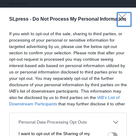
ΡΕΠΟΡΤΑΖ
SLpress -
Do Not Process My Personal Information
If you wish to opt-out of the sale, sharing to third parties, or
processing of your personal or sensitive information for
targeted advertising by us, please use the below opt-out
section to confirm your selection. Please note that after your
opt-out request is processed you may continue seeing
interest-based ads based on personal information utilized by
us or personal information disclosed to third parties prior to
your opt-out. You may separately opt-out of the further
disclosure of your personal information by third parties on the
IAB’s list of downstream participants. This information may
also be disclosed by us to third parties on the
IAB’s List of
ΕΝΙΣΧΥΣΤΕ ΤΟ
Downstream Participants
that may further disclose it to other
third parties.
Στηρίξτε με τη χορηγία σας για να
Personal Data Processing Opt Outs
07/11/2023
επιβιώσει η Αδέσμευτη
Προλειαίνει το έδαφος για απόσχιση ο
I want to opt-out of the Sharing of my
Δημοσιογραφία του SLpress.gr.