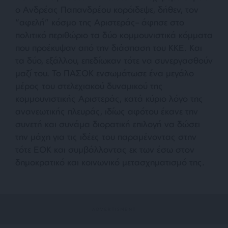
ο Ανδρέας Παπανδρέου κορόιδεψε, δήθεν, τον
“αφελή” κόσμο της Αριστεράς– άφησε στο
πολιτικό περιθώριο τα δύο κομμουνιστικά κόμματα
που προέκυψαν από την διάσπαση του ΚΚΕ. Και
τα δύο, εξάλλου, επεδίωκαν τότε να συνεργασθούν
μαζί του. Το ΠΑΣΟΚ ενσωμάτωσε ένα μεγάλο
μέρος του στελεχιακού δυναμικού της
κομμουνιστικής Αριστεράς, κατά κύριο λόγο της
ανανεωτικής πλευράς, ιδίως αφότου έκανε την
συνετή και συνάμα διορατική επιλογή να δώσει
την μάχη για τις ιδέες του παραμένοντας στην
τότε ΕΟΚ και συμβάλλοντας εκ των έσω στον
δημοκρατικό και κοινωνικό μετασχηματισμό της.