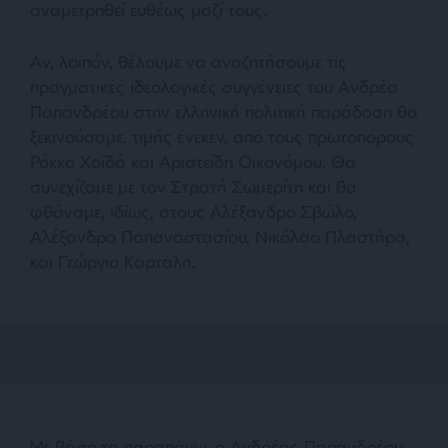
αναμετρηθεί ευθέως μαζί τους.
Αν, λοιπόν, θέλουμε να αναζητήσουμε τις
πραγματικές ιδεολογικές συγγένειες του Ανδρέα
Παπανδρέου στην ελληνική πολιτική παράδοση θα
ξεκινούσαμε, τιμής ένεκεν, από τους πρωτοπόρους
Ρόκκο Χοϊδά και Αριστείδη Οικονόμου. Θα
συνεχίζαμε με τον Στρατή Σωμερίτη και θα
φθάναμε, ιδίως, στους Αλέξανδρο Σβώλο,
Αλέξανδρο Παπαναστασίου, Νικόλαο Πλαστήρα,
και Γεώργιο Καρτάλη.
Με βάση τα παραπάνω, ο Ανδρέας Παπανδρέου