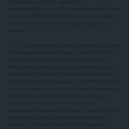
διαδικασιών, ώστε να μπορέσει να
σηματοδοτήσει, με την ίδια αποφασιστικότητα που
εκείνος επέδειξε στην εποχή του, τόσο το άνοιγμα
στην κοινωνία, όσο και την στροφή προς το
μέλλον.
Υ.Γ.: Ο γράφων, παρότι υπήρξε ιδρυτικό μέλος και
στη συνέχεια πολιτικό στέλεχος του ΠΑΣΟΚ, δεν
ανήκε ποτέ στην κατηγορία των “ανδρεϊκών”.
Κάθε άλλο μάλιστα. Συχνά διαφώνησε ανοιχτά
με επιλογές του Ανδρέα Παπανδρέου και παρότι
του δόθηκαν πολλές ευκαιρίες, ουδέποτε επεδίωξε
να τον γνωρίσει από κοντά και πολύ περισσότερο
να αποκτήσει την εύνοιά του. Ως εκ τούτου, το
παραπάνω κείμενο δεν αντανακλά μια
συγκεκριμένη πολιτική στράτευση ή προτίμηση του
παρελθόντος, αλλά ένα καταστάλαγμα του
παρόντος, στο οποίο συνέβαλε καθοριστικά η