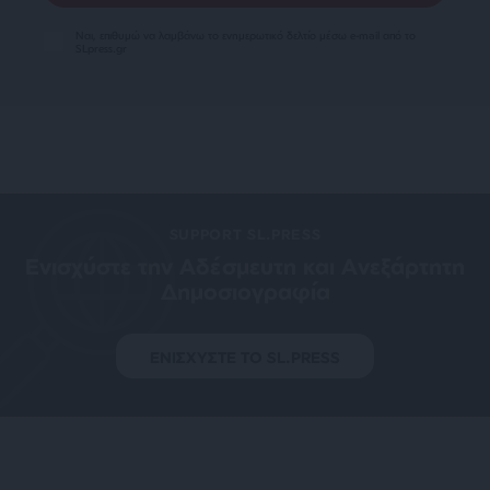
Ναι, επιθυμώ να λαμβάνω το ενημερωτικό δελτίο μέσω e-mail από το
SLpress.gr
SUPPORT SL.PRESS
Ενισχύστε την Aδέσμευτη και Aνεξάρτητη
Δημοσιογραφία
ΕΝΙΣΧΥΣΤΕ ΤΟ SL.PRESS