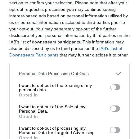
εμφανές έλλειμμα θεωρητικής κατάρτισης,
section to confirm your selection. Please note that after your
πολιτικής συνέπειας, γνώσης των υπερεθνικών
opt-out request is processed you may continue seeing
interest-based ads based on personal information utilized by
συσχετισμών και ιδίως στρατηγικής. Έλλειμμα που
us or personal information disclosed to third parties prior to
δυστυχώς χαρακτηρίζει τον πρώην πρωθυπουργό
your opt-out. You may separately opt-out of the further
και σημερινό αρχηγό της αξιωματικής
disclosure of your personal information by third parties on the
αντιπολίτευσης και το οποίο επιβάρυνε δραματικά
IAB’s list of downstream participants. This information may
την θέση της χώρας τα προηγούμενα χρόνια,
also be disclosed by us to third parties on the
IAB’s List of
ΕΝΙΣΧΥΣΤΕ ΤΟ
Downstream Participants
that may further disclose it to other
οδηγώντας σε μια γενικευμένη δυσφήμηση της
third parties.
Αριστεράς.
Στηρίξτε με τη χορηγία σας για να
Personal Data Processing Opt Outs
επιβιώσει η Αδέσμευτη
Ακόμα χειρότερα είναι τα πράγματα για τον
I want to opt-out of the Sharing of my
Δημοσιογραφία του SLpress.gr.
ΣΥΡΙΖΑ, ο οποίος, παρά τις κάποιες αξιόλογες και
personal data.
ανιδιοτελείς εξαιρέσεις, δυστυχώς έχει παραμείνει
Opted In
“κόμμα σκατζόχοιρος”, δηλαδή κόμμα αυτιστικό
I want to opt-out of the Sale of my
και αυτοαναφορικό, χωρίς κανένα άνοιγμα στην
ΔΩΡΕΑ
Personal Data.
Opted In
κοινωνία αλλά και χωρίς κανένα σχεδόν έρεισμα
* Ελάχιστη συνεισφορά 5€
στον συνδικαλισμό και την αυτοδιοίκηση. Εξ ου
I want to opt-out of processing my
Personal Data for Targeted Advertising.
και επέβαλε στην Τοπική Αυτοδιοίκηση την απλή
Opted In