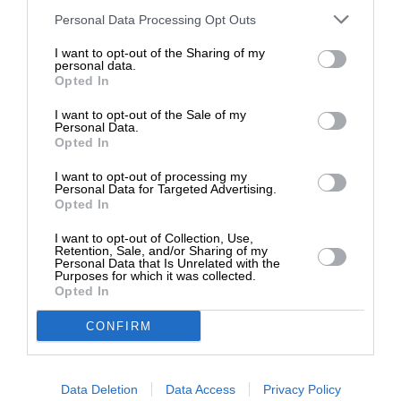
Δυτικός τρόπος εξέγερσης
Στηρίξτε με τη χορηγία σας για να
Personal Data Processing Opt Outs
Έχει σημασία ότι η Επανάσταση απέτυχε λόγω
επιβιώσει η Αδέσμευτη
I want to opt-out of the Sharing of my
του ότι οι Έλληνες υιοθέτησαν τον δυτικό τρόπο
Δημοσιογραφία του SLpress.gr.
personal data.
της εξέγερσης, ενώ δεν συνέτρεχαν οι ίδιες
Opted In
προϋποθέσεις. Δεν είναι τυχαίο ότι οι Φιλικοί και
I want to opt-out of the Sale of my
οι άλλοι σχεδίαζαν ουσιαστικά πραξικόπημα στην
ΔΩΡΕΑ
Personal Data.
Opted In
Κωνσταντινούπολη. Ήταν δυνατόν με μια
* Ελάχιστη συνεισφορά 5€
προκήρυξη που καλούσε έναν λαό με
I want to opt-out of processing my
πολυσήμαντες εσωτερικές (οικονομικές,
Personal Data for Targeted Advertising.
Opted In
κοινωνικές, πολιτικές, πολιτισμικές κα)
διαφοροποιήσεις και συμφέροντα να εξεγερθεί
I want to opt-out of Collection, Use,
Retention, Sale, and/or Sharing of my
εναντίον ενός συντεταγμένου πολιτικά εχθρού και
Personal Data that Is Unrelated with the
Purposes for which it was collected.
να ελπίζει σε επιτυχία;
Opted In
Κάθε κοινό κήρυξε την επανάσταση, χωρίς εθνική
CONFIRM
ηγεσία, χωρίς εθνική συνοχή, με αποτέλεσμα η
οθωμανική εξουσία να τις καταστείλει μία προς
Data Deletion
Data Access
Privacy Policy
μία. Η Ελληνική Επανάσταση δεν είχε ενότητα,