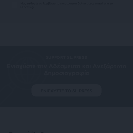
Ναι, επιθυμώ να λαμβάνω το ενημερωτικό δελτίο μέσω e-mail από το
SLpress.gr
SUPPORT SL.PRESS
Ενισχύστε την Aδέσμευτη και Aνεξάρτητη
Δημοσιογραφία
ΕΝΙΣΧΥΣΤΕ ΤΟ SL.PRESS