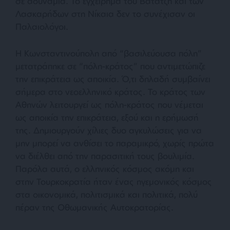
σε αδυναμία. Το εγχείρημα του Βατάτζη και των
Λασκαρήδων στη Νίκαια δεν το συνέχισαν οι
Παλαιολόγοι.
Η Κωνσταντινούπολη από “βασιλεύουσα πόλη”
μετατράπηκε σε “πόλη-κράτος” που αντιμετώπιζε
την επικράτεια ως αποικία. Ό,τι δηλαδή συμβαίνει
σήμερα στο νεοελληνικό κράτος. Το κράτος των
Αθηνών λειτουργεί ως πόλη-κράτος που νέμεται
ως αποικία την επικράτεια, εξού και η ερήμωσή
της. Δημιουργούν χίλιες δυο αγκυλώσεις για να
μην μπορεί να ανθίσει το παραμικρό, χωρίς πρώτα
να διέλθει από την παρασιτική τους βουλιμία.
Παρόλα αυτά, ο ελληνικός κόσμος ακόμη και
στην Τουρκοκρατία ήταν ένας ηγεμονικός κόσμος
στα οικονομικά, πολιτισμικά και πολιτικά, πολύ
πέραν της Οθωμανικής Αυτοκρατορίας.