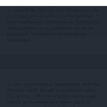
δεν είχε συνοχή, δεν είχε ηγεσία ώστε να μπορέσει
να αντεπεξέλθει. Ούτε καν στην Πελοπόννησο και
στη Στερεά, όπου επικράτησε για ένα διάστημα.
Ήταν αναπόφευκτο στη συνέχεια να διαιτητεύσει η
Δύση, σύμφωνα με τα συμφέροντά της, επί του
Ελληνισμού. Ειδικά μετά τη δολοφονία του
Καποδίστρια.
Οι ήττες του Ελληνισμού διαπράχθηκαν πάντα δια
ελληνικής χειρός. Και υπό το νεοελληνικό κράτος
όλες οι ήττες, η ίδια η υπονόμευση του ελληνικού
κόσμου, οργανώθηκαν στην Αθήνα. Μόνο αν