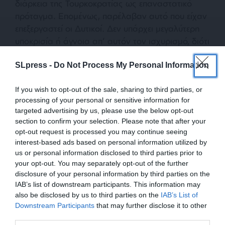
διάρκεια της Τουρκοκρατίας ως επαναστατικό
πρόταγμα. Επομένως, παρέλαβαν αυτό που είχαν
επεξεργαστεί οι Δυτικοί. Δεν υπάρχει μεγαλύτερη
υποκρισία ή άγνοια απ’ αυτόν τον ισχυρισμό, διότι
ο ελληνικός κόσμος απέβλεπε στην εγκαθίδρυση
SLpress -
Do Not Process My Personal Information
ενός πιο προωθημένου κράτους, όχι την
οπισθοδρόμησή του στην προσολώνεια εποχή.
If you wish to opt-out of the sale, sharing to third parties, or
processing of your personal or sensitive information for
Ενώ οι επαναστατημένοι Έλληνες
targeted advertising by us, please use the below opt-out
διαφοροποιούνται ριζικά από τους Δυτικούς ως
section to confirm your selection. Please note that after your
προς το τι κράτος θέλουν, υιοθετούν τον τρόπο
opt-out request is processed you may continue seeing
της Επανάστασης των Δυτικών. Είναι δυνατόν με
interest-based ads based on personal information utilized by
us or personal information disclosed to third parties prior to
ένα κάλεσμα, όπως έγινε με τους δουλοπάροικους
your opt-out. You may separately opt-out of the further
στη Δύση που είχαν απέναντί τους τους
disclosure of your personal information by third parties on the
φεουδάρχες, να αποκτήσουν εσωτερική
IAB’s list of downstream participants. This information may
επαναστατική συνοχή κατέναντι μιας αλλογενούς
also be disclosed by us to third parties on the
IAB’s List of
ΕΝΙΣΧΥΣΤΕ ΤΟ
αυτοκρατορίας;
Downstream Participants
that may further disclose it to other
third parties.