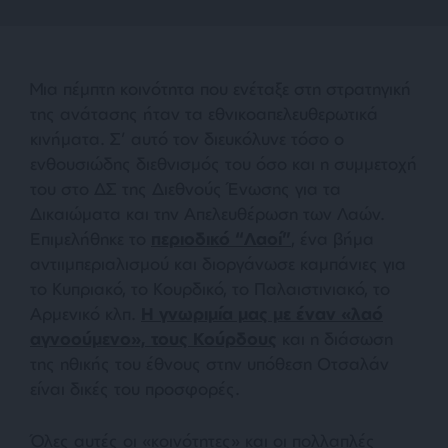
Μια πέμπτη κοινότητα που ενέταξε στη στρατηγική
της ανάτασης ήταν τα εθνικοαπελευθερωτικά
κινήματα. Σ’ αυτό τον διευκόλυνε τόσο ο
ενθουσιώδης διεθνισμός του όσο και η συμμετοχή
του στο ΔΣ της Διεθνούς Ένωσης για τα
Δικαιώματα και την Απελευθέρωση των Λαών.
Επιμελήθηκε το
περιοδικό “Λαοί”
, ένα βήμα
αντιιμπεριαλισμού και διοργάνωσε καμπάνιες για
το Κυπριακό, το Κουρδικό, το Παλαιστινιακό, το
Αρμενικό κλπ.
Η γνωριμία μας με έναν «λαό
αγνοούμενο», τους Κούρδους
και η διάσωση
της ηθικής του έθνους στην υπόθεση Οτσαλάν
είναι δικές του προσφορές.
Όλες αυτές οι «κοινότητες» και οι πολλαπλές