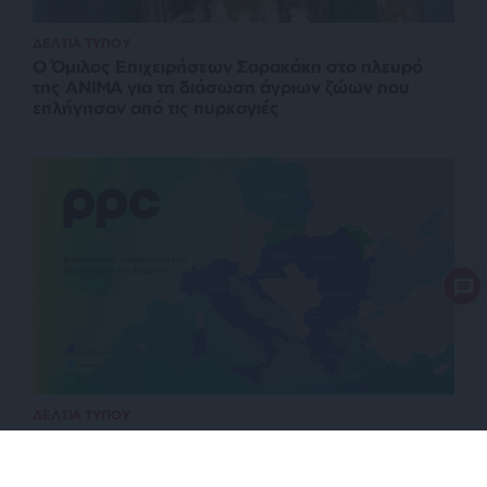
ΔΕΛΤΙΑ ΤΥΠΟΥ
O Όμιλος Επιχειρήσεων Σαρακάκη στο πλευρό
της ΑΝΙΜΑ για τη διάσωση άγριων ζώων που
επλήγησαν από τις πυρκαγιές
ΔΕΛΤΙΑ ΤΥΠΟΥ
Όμιλος ΔΕΗ: Επεκτείνεται δυναμικά στην αγορά
της Πολωνίας με χαρτοφυλάκιο ΑΠΕ 277,3 MW