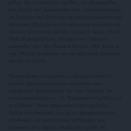
μέλος της συντακτικής ομάδας της Διακήρυξής
του, ήλπιζε στη συγκρότηση ενός πολιτικού θεσμού
σε δημοκρατική βάση και όχι παλαιοκομματική και
σταλινική, βασισμένο στα κοινωνικά κινήματα και
όχι στο πελατειακό κράτος. Διέκρινε, όμως, ότι το
ΠΑΣΟΚ κατανάλωσε σύντομα την “πολιτική
πρόσοδο” που του έδωσε η Ιστορία. Μας έλεγε ότι
«το ΠΑΣΟΚ το κάναμε για να πάμε στην Κερύνεια
και όχι στα Ίμια»
.
Προσπάθησε να εξηγήσει τι οδηγούσε αυτή τη
μεγάλη ιδεολογικοπολιτική κοινότητα στον
εκφυλισμό, προτείνοντας και τους τρόπους της
ανασυγκρότησής της. Τη “Σύγκρουση του Νέου με
το Παλαιό”, όπως παρουσίασε στο ομότιτλο
βιβλίο τη σύγκρουσή του με τις γραφειοκρατικές,
σταλινικές και κρατικίστικες αντιλήψεις και
πρακτικές στο κόμμα, νομίζω ότι η μέθη της