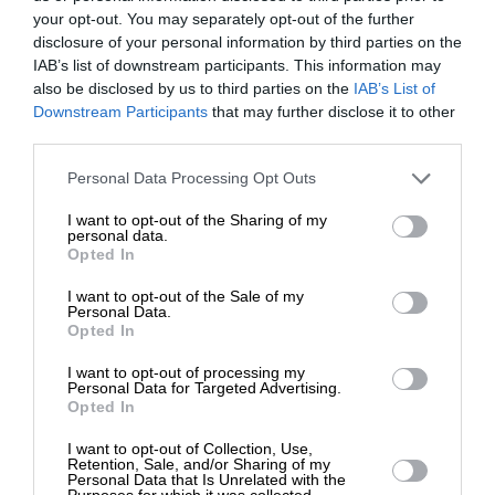
κόσμοι του ελληνισμού. Συγκλονισμένος από τις
your opt-out. You may separately opt-out of the further
επιπτώσεις της Μικρασιατικής καταστροφής και τη
disclosure of your personal information by third parties on the
IAB’s list of downstream participants. This information may
γενοκτονία των Ποντίων, άρπαξε την κιβωτό των
also be disclosed by us to third parties on the
IAB’s List of
μνημών του λαού του και προσπάθησε να τη
ΕΝΙΣΧΥΣΤΕ ΤΟ
Downstream Participants
that may further disclose it to other
διασώσει μέσα από τα πολιτικά έλη του
third parties.
μεταδικτατορικού νεοφιλελεύθερου και
Στηρίξτε με τη χορηγία σας για να
Personal Data Processing Opt Outs
αριστερίζοντα αθηναϊσμού. Από το “Νέο
επιβιώσει η Αδέσμευτη
Ανατολικό Ζήτημα” και το “Τουρκικό Πρόβλημα”
I want to opt-out of the Sharing of my
Δημοσιογραφία του SLpress.gr.
μέχρι το “Ποντιακό Ζήτημα Σήμερα” και το “Η
personal data.
Opted In
Μικρά Ασία Ενώνει –Η Τουρκία εκβαρβαρίζει”,
λάξεψε την εξωτερική επιφάνεια της κιβωτού με
I want to opt-out of the Sale of my
ΔΩΡΕΑ
Personal Data.
επιγράμματα, που μαρτυρούσαν την προέλευση
Opted In
και τον προορισμό της. Η αναγνώριση της
* Ελάχιστη συνεισφορά 5€
Ποντιακής Γενοκτονίας από την ελληνική Βουλή,
I want to opt-out of processing my
Personal Data for Targeted Advertising.
ακόμη και η πολιτικοποίηση και η διεθνοποίησή της
Opted In
είναι δικά του έργα.
I want to opt-out of Collection, Use,
Retention, Sale, and/or Sharing of my
Personal Data that Is Unrelated with the
Purposes for which it was collected.