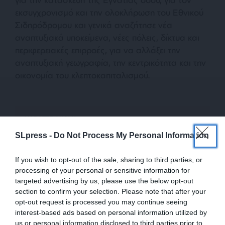
εκσυγχρονισμό και την ολοκλήρωση του Εθνικού
Σιδηρόδρομου και γενικά αναζήτησε νέα
αναπτυξιακά υποκείμενα, νέες πόλεις, δίκτυα και
περιφερειακές επιρροές, για να αλλάξει την
αναπτυξιακή γεωγραφία, την κεντρικότητα και την
οικονομία του κλεπτοκαπιταλισμού.
ΔΙΑΒΑΣΤΕ ΑΚΟΜΑ
Δεν πρόφτασε να επισκεφθεί
SLpress -
Do Not Process My Personal Information
τον Απρίλιο την Κύπρο ο
Μιχάλης Χαραλαμπίδης
If you wish to opt-out of the sale, sharing to third parties, or
processing of your personal or sensitive information for
targeted advertising by us, please use the below opt-out
section to confirm your selection. Please note that after your
opt-out request is processed you may continue seeing
Η τέταρτη ενότητα στη στρατηγική της ανάτασης
interest-based ads based on personal information utilized by
ήταν οι αλησμόνητες πατρίδες και οι ξεχασμένοι
us or personal information disclosed to third parties prior to