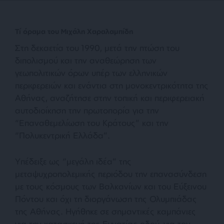
Τί όραμα του Μιχάλη Χαραλαμπίδη
Στη δεκαετία του 1990, μετά την πτώση του
διπολισμού και την αναθεώρηση των
γεωπολιτικών όρων υπέρ των ελληνικών
περιφερειών και ενάντια στη μονοκεντρικότητα της
Αθήνας, αναζήτησε στην τοπική και περιφερειακή
αυτοδιοίκηση την πρωτοπορία για την
“Επαναθεμελίωση του Κράτους” και την
“Πολυκεντρική Ελλάδα”.
Υπέδειξε ως “μεγάλη ιδέα” της
μεταψυχροπολεμικής περιόδου την επανασύνδεση
με τους κόσμους των Βαλκανίων και του Εύξεινου
Πόντου και όχι τη διοργάνωση της Ολυμπιάδας
της Αθήνας. Ηγήθηκε σε σημαντικές καμπάνιες
για την κατασκευή της Εγνατίας οδού, για τον