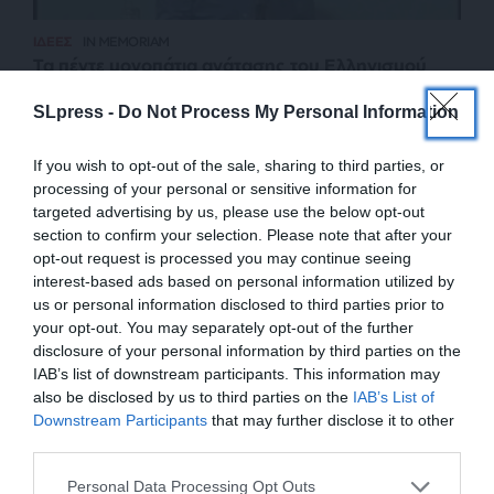
ΙΔΕΕΣ
IN MEMORIAM
Τα πέντε μονοπάτια ανάτασης του Ελληνισμού
στο έργο του Μ. Χαραλαμπίδη
SLpress -
Do Not Process My Personal Information
ΜΑΡΤΟΣ ΔΗΜΗΤΡΗΣ
17/04/2024
If you wish to opt-out of the sale, sharing to third parties, or
processing of your personal or sensitive information for
targeted advertising by us, please use the below opt-out
section to confirm your selection. Please note that after your
opt-out request is processed you may continue seeing
interest-based ads based on personal information utilized by
us or personal information disclosed to third parties prior to
your opt-out. You may separately opt-out of the further
disclosure of your personal information by third parties on the
IAB’s list of downstream participants. This information may
also be disclosed by us to third parties on the
IAB’s List of
ΕΝΙΣΧΥΣΤΕ ΤΟ
Downstream Participants
that may further disclose it to other
third parties.
ΕΠΙΣΤΡΟΦΗ ΣΤΗΝ ΑΡΧΗ ΤΗΣ ΣΕΛΙΔΑΣ
Στηρίξτε με τη χορηγία σας για να
Personal Data Processing Opt Outs