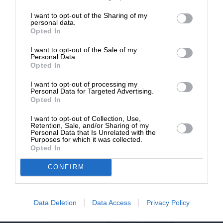
επιβιώσει η Αδέσμευτη
I want to opt-out of the Sharing of my
NEWSLETTER
Δημοσιογραφία του SLpress.gr.
personal data.
Opted In
I want to opt-out of the Sale of my
ΑΡΧΕΙΟ
ΔΩΡΕΑ
Personal Data.
Opted In
* Ελάχιστη συνεισφορά 5€
I want to opt-out of processing my
Personal Data for Targeted Advertising.
Opted In
ΕΝΙΣΧΥΣΤΕ ΤΟ
I want to opt-out of Collection, Use,
Retention, Sale, and/or Sharing of my
Αδέσμευτη Δημοσιογραφία χωρίς τη δική σας χορηγία
Personal Data that Is Unrelated with the
είναι αδύνατη.
Purposes for which it was collected.
Opted In
ΠΑΤΗΣΤΕ ΕΔΩ
CONFIRM
Data Deletion
Data Access
Privacy Policy
ΕΠΙΚΟΙΝΩΝΙA:
slpress.gr@gmail.com
ΔΕΛΤΙΑ ΤΥΠΟΥ:
adv.slpress@gmail.com