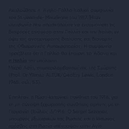
Ακολούθησε η Άγγλο-Γάλλο-Ιταλική συμφωνία
του St.-Jean-de- Maurienne του 1917. Ήταν
συμφωνία που αποσκοπούσε να εναρμονίσει τις
διαφορές ανάμεσα στην Γαλλία και την Ιταλία, εν
όψει της αναμενόμενης διάλυσης και διανομής
της Οθωμανικής Αυτοκρατορίας. Η συμφωνία
προέβλεπε ότι η Γαλλία θα έπαιρνε τα Άδανα και
η Ιταλία
την υπόλοιπη
Μικρά Ασία, συμπεριλαμβανομένης της Σμύρνης
(Prof. Dr Yilmaz ALTUK/Geoffry Lewis, London
1965, σελ. 53).
Επιπλέον, η Ρώσο-Ιαπωνική συνθήκη του 1916, για
τη μη σύναψη ξεχωριστής συνθήκης ειρήνης με τη
Γερμανία (Ιούλιος 3/1916. Ο Sergei Sazonov,
υπουργός εξωτερικών της Ρωσίας και ο Ιάπωνας
πρέσβης στη Ρωσία υπέγραψαν στην Αγία