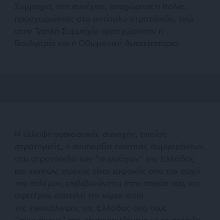
Συμμαχία, στη συνέχεια, αποχώρησε η Ιταλία,
προσχωρώντας στο αντίπαλο στρατόπεδο, ενώ
στην Τριπλή Συμμαχία προσχώρησαν η
Βουλγαρία και η Οθωμανική Αυτοκρατορία.
Η έλλειψη ουσιαστικής συνοχής, ενιαίας
στρατηγικής, η ανυπαρξία ενότητας συμφερόντων,
στο στρατόπεδο των “συμμάχων” της Ελλάδας
και νικητών, αφενός είναι εμφανής από την αρχή
του πολέμου, επιβεβαιώνεται στην πορεία του, και
αφετέρου αποτελεί την κύρια αιτία
της εγκατάλειψης της Ελλάδος από τους
“συμμάχους” της, επισφραγιζόμενη με τη στήριξη