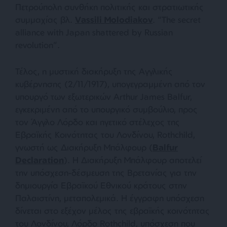
Πετρούπολη συνθήκη πολιτικής και στρατιωτικής
συμμαχίας βλ.
Vassili Molodiakov
. “The secret
alliance with Japan shattered by Russian
revolution”.
Τέλος, η μυστική διακήρυξη της Αγγλικής
κυβέρνησης (2/11/1917), υπογεγραμμένη από τον
υπουργό των εξωτερικών Arthur James Balfur,
εγκεκριμένη από το υπουργικό συμβούλιο, προς
τον Άγγλο Λόρδο και ηγετικό στέλεχος της
Εβραϊκής Κοινότητας του Λονδίνου, Rothchild,
γνωστή ως Διακήρυξη Μπάλφουρ (
Balfur
Declaration
). Η Διακήρυξη Μπάλφουρ αποτελεί
την υπόσχεση-δέσμευση της Βρετανίας για την
δημιουργία Εβραϊκού Εθνικού κράτους στην
Παλαιστίνη, μεταπολεμικά. Η έγγραφη υπόσχεση
δίνεται στο εξέχον μέλος της εβραϊκής κοινότητας
του Λονδίνου, Λόρδο Rothchild, υπόσχεση που