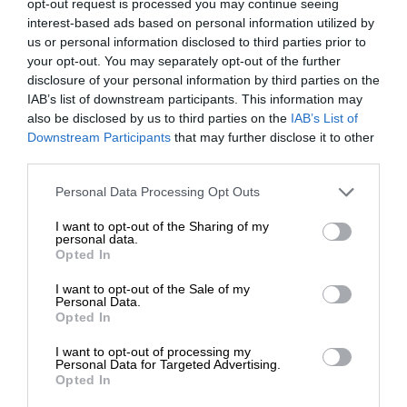
opt-out request is processed you may continue seeing
καταγεγραμμένες στην ιστορία με τον τίτλο “Τhe
interest-based ads based on personal information utilized by
Mac Mahon Correspondence”. (Βλ. George
us or personal information disclosed to third parties prior to
Antonius. “The Arab Awakening. The story of The
your opt-out. You may separately opt-out of the further
disclosure of your personal information by third parties on the
Arab National Movement” Capricorn Books.
IAB’s list of downstream participants. This information may
Παράρτημα Α).
also be disclosed by us to third parties on the
IAB’s List of
ΕΝΙΣΧΥΣΤΕ ΤΟ
Downstream Participants
that may further disclose it to other
Tο σύνολο των επισήμων επιστολών από την
third parties.
14/7/1915 μέχρι την 30ήν/1/1916, μεταξύ της
Στηρίξτε με τη χορηγία σας για να
Personal Data Processing Opt Outs
ηγεσίας των Αράβων και της Αγγλίας με
επιβιώσει η Αδέσμευτη
αναφορές των εκατέρωθεν δεσμεύσεων είναι
I want to opt-out of the Sharing of my
Δημοσιογραφία του SLpress.gr.
personal data.
προσβάσιμο και στο διαδίκτυο. Οι συμφωνίες
Opted In
αυτές προφανώς και δεν τηρήθηκαν από την
αγγλική πλευρά.
I want to opt-out of the Sale of my
ΔΩΡΕΑ
Personal Data.
Opted In
* Ελάχιστη συνεισφορά 5€
I want to opt-out of processing my
Personal Data for Targeted Advertising.
Opted In