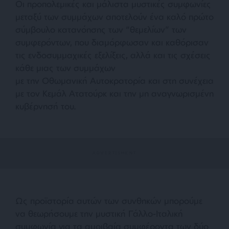
Οι προπολεμικές και μάλιστα μυστικές συμφωνίες
μεταξύ των συμμάχων αποτελούν ένα καλό πρώτο
σύμβουλο κατανόησης των “θεμελίων” των
συμφερόντων, που διαμόρφωσαν και καθόρισαν
τις ενδοσυμμαχικές εξελίξεις, αλλά και τις σχέσεις
κάθε μιας των συμμάχων
με την Οθωμανική Αυτοκρατορία και στη συνέχεια
με τον Κεμάλ Ατατούρκ και την μη αναγνωρισμένη
κυβέρνησή του.
Ως προϊστορία αυτών των συνθηκών μπορούμε
να θεωρήσουμε την μυστική Γάλλο-Ιταλική
συμφωνία για τα αμοιβαία συμφέροντα των δύο