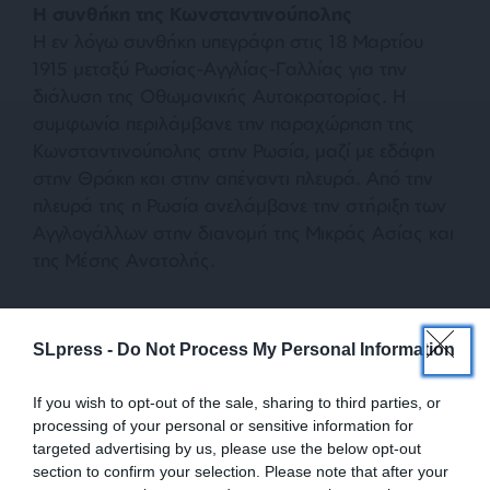
Η συνθήκη της Κωνσταντινούπολης
Η εν λόγω συνθήκη υπεγράφη στις 18 Μαρτίου
1915 μεταξύ Ρωσίας-Αγγλίας-Γαλλίας για την
διάλυση της Οθωμανικής Αυτοκρατορίας. Η
συμφωνία περιλάμβανε την παραχώρηση της
Κωνσταντινούπολης στην Ρωσία, μαζί με εδάφη
στην Θράκη και στην απέναντι πλευρά. Από την
πλευρά της η Ρωσία ανελάμβανε την στήριξη των
Αγγλογάλλων στην διανομή της Μικράς Ασίας και
της Μέσης Ανατολής.
Ακολούθησε η συμφωνία των Εγγλέζων με τους
Άραβες για την απόσχισή τους από την
SLpress -
Do Not Process My Personal Information
Οθωμανική Αυτοκρατορία, σύμμαχο των
Γερμανώ και την στράτευσή τους με τους
If you wish to opt-out of the sale, sharing to third parties, or
Αγγλογάλλους, με αντάλλαγμα ανεξάρτητο παν-
processing of your personal or sensitive information for
targeted advertising by us, please use the below opt-out
αραβικό κράτος, η Ομοσπονδία Αραβικών
section to confirm your selection. Please note that after your
Κρατών. Οι συμφωνίες αυτές είναι γνωστές και