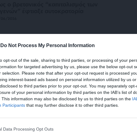
ς ο βρετανικός “καπιταλισμός των
γενών” έφτιαξε αυτοκρατορία
/06/2026
-
Do Not Process My Personal Information
ΤΟΡΗΜΑΤΑ
ΘΕΜΑ
αν οι “πολιτισμένοι” Αγγλογάλλοι
to opt-out of the sale, sharing to third parties, or processing of your per
τέστρεψαν τα κινεζικά ανάκτορα!
formation for targeted advertising by us, please use the below opt-out s
/05/2026
r selection. Please note that after your opt-out request is processed y
eing interest-based ads based on personal information utilized by us or
disclosed to third parties prior to your opt-out. You may separately opt-
losure of your personal information by third parties on the IAB’s list of
. This information may also be disclosed by us to third parties on the
IA
ΤΟΡΗΜΑΤΑ
ΘΕΜΑ
Participants
that may further disclose it to other third parties.
αν ο γιος του Έλγιν πυρπόλησε τα
άκτορα του Πεκίνου…
ΕΝΙΣΧΥΣΤΕ ΤΟ
/05/2026
l Data Processing Opt Outs
Στηρίξτε με τη χορηγία σας για να επιβιώσει