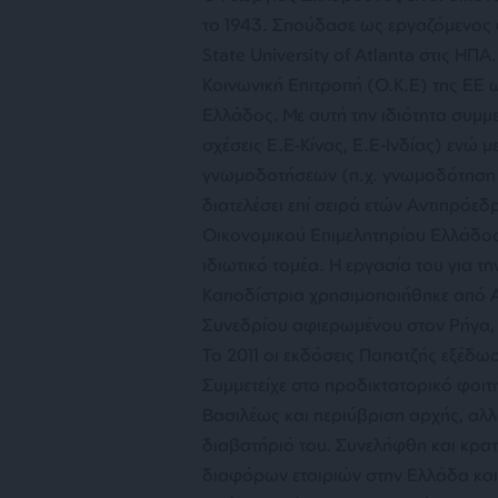
το 1943. Σπούδασε ως εργαζόμενος φ
State University of Atlanta στις ΗΠ
Κοινωνική Επιτροπή (Ο.Κ.Ε) της ΕΕ
Ελλάδος. Με αυτή την ιδιότητα συμμετ
σχέσεις Ε.Ε-Κίνας, Ε.Ε-Ινδίας) ενώ μ
γνωμοδοτήσεων (π.χ. γνωμοδότηση γ
διατελέσει επί σειρά ετών Αντιπρόε
Οικονομικού Επιμελητηρίου Ελλάδος
ιδιωτικό τομέα. Η εργασία του για τη
Καποδίστρια χρησιμοποιήθηκε από Α
Συνεδρίου αφιερωμένου στον Ρήγα, 
Το 2011 οι εκδόσεις Παπατζής εξέδω
Συμμετείχε στο προδικτατορικό φοιτη
Βασιλέως και περιύβριση αρχής, αλλά
διαβατήριό του. Συνελήφθη και κρατ
διαφόρων εταιριών στην Ελλάδα και 