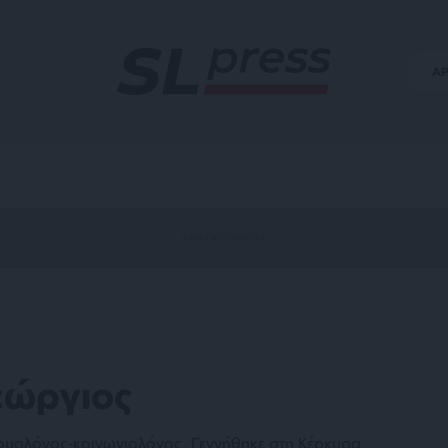
Α
εώργιος
ομολόγος-κοινωνιολόγος. Γεννήθηκε στη Κέρκυρα