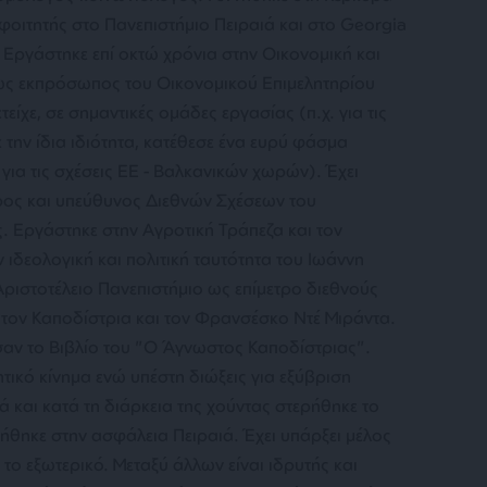
οιτητής στο Πανεπιστήμιο Πειραιά και στο Georgia
Α. Εργάστηκε επί οκτώ χρόνια στην Οικονομική και
 ως εκπρόσωπος του Οικονομικού Επιμελητηρίου
είχε, σε σημαντικές ομάδες εργασίας (π.χ. για τις
ε την ίδια ιδιότητα, κατέθεσε ένα ευρύ φάσμα
ια τις σχέσεις ΕΕ - Βαλκανικών χωρών). Έχει
δρος και υπεύθυνος Διεθνών Σχέσεων του
. Εργάστηκε στην Αγροτική Τράπεζα και τον
ν ιδεολογική και πολιτική ταυτότητα του Ιωάννη
ριστοτέλειο Πανεπιστήμιο ως επίμετρο διεθνούς
τον Καποδίστρια και τον Φρανσέσκο Ντέ Μιράντα.
σαν το Βιβλίο του "Ο Άγνωστος Καποδίστριας".
τικό κίνημα ενώ υπέστη διώξεις για εξύβριση
 και κατά τη διάρκεια της χούντας στερήθηκε το
ήθηκε στην ασφάλεια Πειραιά. Έχει υπάρξει μέλος
το εξωτερικό. Μεταξύ άλλων είναι ιδρυτής και