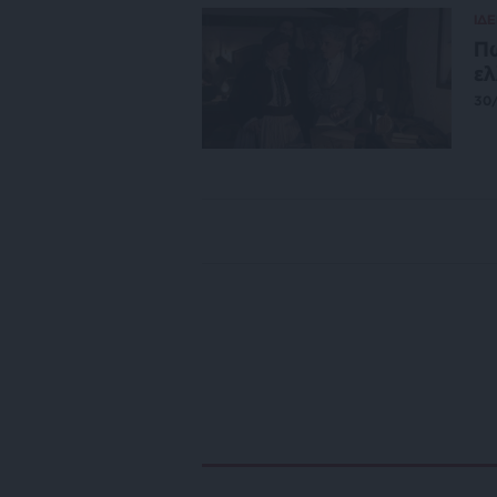
ΙΔΕ
Πώ
ελ
30/