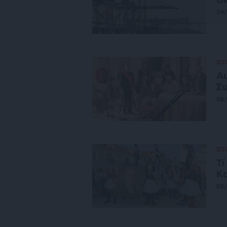
24
ΙΣ
Αυ
Σ
06
ΙΣ
Τί
Κα
02