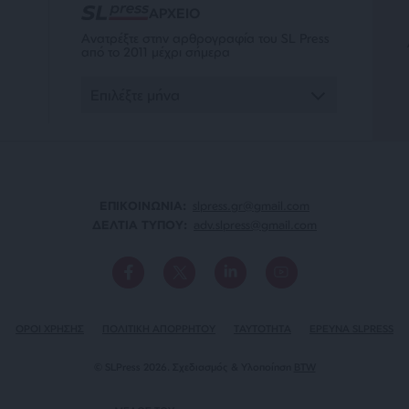
ΑΡΧΕΙΟ
Ανατρέξτε στην αρθρογραφία του SL Press
από το 2011 μέχρι σήμερα
ΕΠΙΚΟΙΝΩΝΙA:
slpress.gr@gmail.com
ΔΕΛΤΙΑ ΤΥΠΟΥ:
adv.slpress@gmail.com
ΟΡΟΙ ΧΡΗΣΗΣ
ΠΟΛΙΤΙΚΗ ΑΠΟΡΡΗΤΟΥ
TAYTOTHTA
ΕΡΕΥΝΑ SLPRESS
© SLPress 2026. Σχεδιασμός & Υλοποίηση
BTW