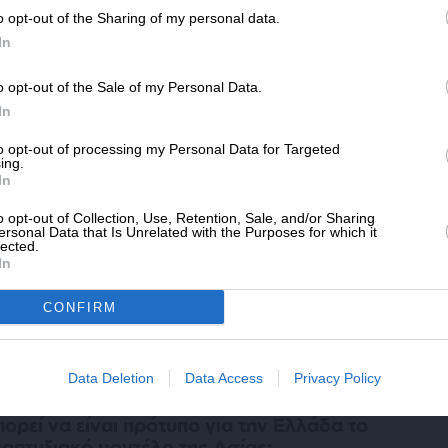
η Αδέσμευτη Δημοσιογραφία του
o opt-out of the Sharing of my personal data.
SLpress.gr.
In
ΕΘΝΗ
ΘΕΜΑ
μεγάλος “πόλεμος του οπίου” που έχει
o opt-out of the Sale of my Personal Data.
ΔΩΡΕΑ
σει η Δύση…
In
/04/2026
* Ελάχιστη συνεισφορά 5€
to opt-out of processing my Personal Data for Targeted
ing.
In
o opt-out of Collection, Use, Retention, Sale, and/or Sharing
ΕΘΝΗ
ΓΝΩΜΗ
ersonal Data that Is Unrelated with the Purposes for which it
lected.
 παράπλευρες απώλειες των ΗΠΑ στον
In
λεμο με το Ιράν
/03/2026
CONFIRM
Data Deletion
Data Access
Privacy Policy
ΚΟΝΟΜΙΑ
ΘΕΜΑ
ορεί να είναι πρότυπο για την Ελλάδα το
απτυξιακό μοντέλο της Ασίας;