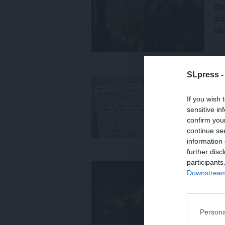
Πω
ευ
06
SLpress 
ΙΣ
Ότ
If you wish 
κα
sensitive in
10
confirm you
continue se
information 
further disc
participants
ΙΣ
Downstream 
Ότ
αν
08
Persona