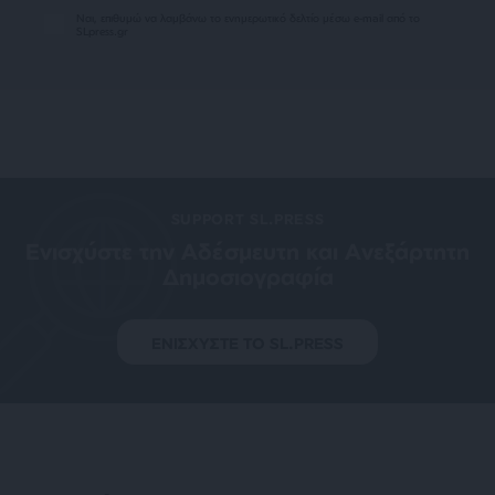
Ναι, επιθυμώ να λαμβάνω το ενημερωτικό δελτίο μέσω e-mail από το
SLpress.gr
SUPPORT SL.PRESS
Ενισχύστε την Aδέσμευτη και Aνεξάρτητη
Δημοσιογραφία
ΕΝΙΣΧΥΣΤΕ ΤΟ SL.PRESS