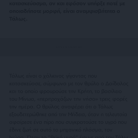
κατασκεύασμα, αν και εφόσον υπήρξε ποτέ με
οποιαδήποτε μορφή, είναι αναμφισβήτητα ο
Τάλως.
Τάλως είναι ο χάλκινος γίγαντας που
κατασκεύασε, σύμφωνα με τον θρύλο ο Δαίδαλος
και το οποίο φρουρούσε την Κρήτη, το βασίλειο
του Μίνωα,
«περιτροχάζων την νήσο»
τρεις φορές
την ημέρα. Ο θρύλος αναφέρει ότι ο Τάλως
εξουδετερώθηκε από την Μήδεια, όταν η τελευταία
αφαίρεσε ένα πίρο που συγκρατούσε το υγρό που
έδινε ζωή σε αυτό το μηχανικό πλάσμα, τον
Ιχώρα. Όταν το “θεϊκό υγρό” έφυγε από τον Τάλω,