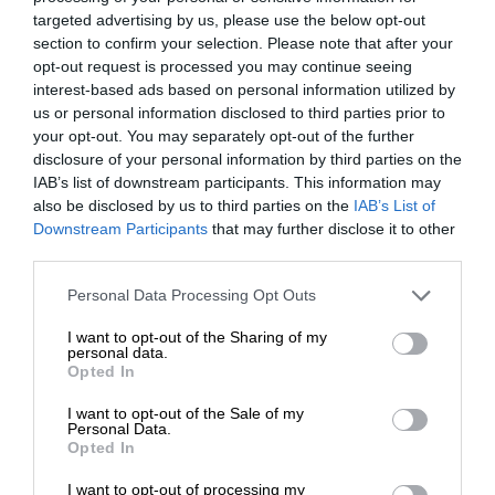
Ένα ινδικό εικονογραφημένο χειρόγραφο του
targeted advertising by us, please use the below opt-out
section to confirm your selection. Please note that after your
1330-40 μ.Χ. με τον τίτλο “Σανάμεχ” κάνει λόγο
opt-out request is processed you may continue seeing
για την χρήση από τον στρατό του Αλεξάνδρου
interest-based ads based on personal information utilized by
ενός παράξενου όπλου, των
«σιδηρών ιππέων της
us or personal information disclosed to third parties prior to
νάφθας»
. Το χειρόγραφο αναφέρεται σε σιδηρά
your opt-out. You may separately opt-out of the further
κατασκευάσματα, τα οποία διέθεταν τέσσερις
disclosure of your personal information by third parties on the
IAB’s list of downstream participants. This information may
τροχούς και εκινούντο με την καύση της νάφθας,
also be disclosed by us to third parties on the
IAB’s List of
την οποία όμως χρησιμοποιούσαν και ως όπλο,
ΕΝΙΣΧΥΣΤΕ ΤΟ
Downstream Participants
that may further disclose it to other
καθώς από τα στόματα των αλόγων έβγαινε
third parties.
φωτιά, όπως ακριβώς
το υγρό πυρ
εκτοξευόταν
Στηρίξτε με τη χορηγία σας για να
από ζωόμορφους εκτοξευτές στα βυζαντινά πλοία.
Personal Data Processing Opt Outs
επιβιώσει η Αδέσμευτη
I want to opt-out of the Sharing of my
Δημοσιογραφία του SLpress.gr.
Σε μια μικρογραφία του ινδικού χειρογράφου
personal data.
Opted In
εικονίζονται οι παράξενοι αυτοί σιδερένιοι ιππείς,
να τρέχουν επί τροχών, κραδαίνοντας λόγχες,
I want to opt-out of the Sale of my
ΔΩΡΕΑ
Personal Data.
ακολουθούμενοι από κοινούς ιππείς. Από τα
Opted In
στόματα των αλόγων τους πετάγονται φλόγες.
* Ελάχιστη συνεισφορά 5€
I want to opt-out of processing my
Αποδεικνύουν όλα τα παραπάνω την ύπαρξη