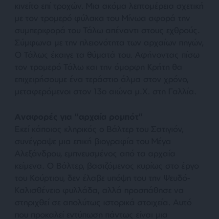
κινείτο επί τροχών. Μια ακόμα λεπτομέρεια σχετική
με τον τρομερό φύλακα του Μίνωα αφορά την
συμπεριφορά του Τάλω απέναντι στους εχθρούς.
Σύμφωνα με την πλειονότητα των αρχαίων πηγών,
Ο Τάλως έκαιγε τα θύματά του. Αφήνοντας πίσω
τον τρομερό Τάλω και την όμορφη Κρήτη θα
επιχειρήσουμε ένα τεράστιο άλμα στον χρόνο,
μεταφερόμενοι στον 13ο αιώνα μ.Χ. στη Γαλλία.
Αναφορές για “αρχαία ρομπότ”
Εκεί κάποιος κληρικός ο Βάλτερ του Σατιγιόν,
συνέγραψε μια επική βιογραφία του Μέγα
Αλεξάνδρου, εμπνευσμένος από τα αρχαία
κείμενα. Ο Βάλτερ, βασιζόμενος κυρίως στο έργο
του Κούρτιου, δεν έλαβε υπόψη του την Ψευδό-
Καλισθένειο φυλλάδα, αλλά προσπάθησε να
στηριχθεί σε απολύτως ιστορικά στοιχεία. Αυτό
που προκαλεί εντύπωση πάντως είναι μια