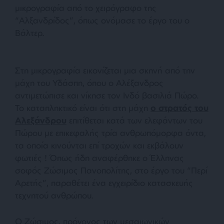
μικρογραφία από το χειρόγραφο της
“Αλξανδρίδος”, όπως ονόμασε το έργο του ο
Βάλτερ.
Στη μικρογραφία εικονίζεται μια σκηνή από την
μάχη του Υδάσπη, όπου ο Αλέξανδρος
αντιμετώπισε και νίκησε τον Ινδό βασιλιά Πώρο.
Το καταπληκτικό είναι ότι στη μάχη
ο στρατός του
Αλεξάνδρου
επιτίθεται κατά των ελεφάντων του
Πώρου με επικεφαλής τρία ανθρωπόμορφα όντα,
τα οποία κινούνται επί τροχών και εκβάλουν
φωτιές ! Όπως ήδη αναφέρθηκε ο Έλληνας
σοφός Ζώσιμος Πανοπολίτης, στο έργο του “Περί
Αρετής”, παραθέτει ένα εγχειρίδιο κατασκευής
τεχνητού ανθρώπου.
Ο Ζώσιμος, πρόγονος των μεσαιωνικών