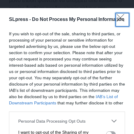
μόνο επειδή φαίνεται να απορρέει από κάποιον ο
οποίος διαθέτει ακαδημαϊκούς τίτλους που
προσδίδουν εξ’ ορισμού κάποιο ορθολογικό κύρος
SLpress -
Do Not Process My Personal Information
στην άποψή του.
If you wish to opt-out of the sale, sharing to third parties, or
Αυτή η πολυλογία επί παντός επιστητού θα
processing of your personal or sensitive information for
μπορούσε να ανασύρει ένα κάπως ρομαντικό
targeted advertising by us, please use the below opt-out
συναίσθημα νοσταλγίας για την παλιά ήσυχη, λιτή
section to confirm your selection. Please note that after your
opt-out request is processed you may continue seeing
άγνοια που δεν “πούλαγε μούρη με τις γνώσεις
interest-based ads based on personal information utilized by
της” και “δεν είχε άποψη για τα πάντα”. Την
us or personal information disclosed to third parties prior to
σημερινή περίοδο μοιάζουν οι άνθρωποι να
your opt-out. You may separately opt-out of the further
έβγαλαν (και μέχρι ενός σημείου δικαίως), το
disclosure of your personal information by third parties on the
φίμωτρο που τους είχε φορέσει μέχρι τη
IAB’s list of downstream participants. This information may
also be disclosed by us to third parties on the
IAB’s List of
νεωτερικότητα η έλλειψη μόρφωσης, η
ΕΝΙΣΧΥΣΤΕ ΤΟ
Downstream Participants
that may further disclose it to other
απαγόρευση, ο κοινωνικός αποκλεισμός, οι
third parties.
αυταρχικές εξουσίες κλπ. και το φόρεσαν στο
Στηρίξτε με τη χορηγία σας για να
μυαλό τους.
Personal Data Processing Opt Outs
επιβιώσει η Αδέσμευτη
I want to opt-out of the Sharing of my