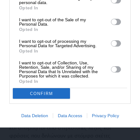
Δημοσιογραφία του SLpress.gr.
Γεμίσαμε κενούς νόες με μεγάλα στόματα!
personal data.
Opted In
Αναπαραγωγούς στερεοτύπων, που
αναδιατυπώνουν όσα άκουσαν χωρίς να τα
I want to opt-out of the Sale of my
ΔΩΡΕΑ
Personal Data.
επεξεργαστούν και κυρίως χωρίς τα λεγόμενα τους
Opted In
να έχουν κόστος. Όπως έλεγε ο Ρ. Μουζίλ , ο
* Ελάχιστη συνεισφορά 5€
άνθρωπος που παραγεμίζεται με ότι υπάρχει, ότι
I want to opt-out of processing my
Personal Data for Targeted Advertising.
ακούγεται και ότι λέγεται «
πρέπει ο ίδιος να είναι
Opted In
άμορφος σαν σακί
».
I want to opt-out of Collection, Use,
Retention, Sale, and/or Sharing of my
Personal Data that Is Unrelated with the
Για τον σημερινό διαδικτυακά και τηλεοπτικά
Purposes for which it was collected.
πολυλογά, οι συνέπειες των λεγομένων του είναι
Opted In
σχεδόν ανύπαρκτες. Η επικοινωνία εξελίσσεται σε
CONFIRM
μια επιπόλαιη, επιφανειακή διαδικασία που στόχο
έχει τον εντυπωσιασμό και όχι την πραγματική
συνεννόηση. Ο λόγος που παράγεται σε μια
Data Deletion
Data Access
Privacy Policy
τέτοια περίπτωση είναι κούφιος, κενός νοήματος
και απαρτίζεται από στερεότυπες λέξεις και
φράσεις που δηλώνουν με στόμφο σκέτες