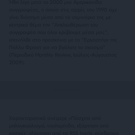
Ήδη λίγο μετά το 2000 μια Αμερικανίδα
συγγραφέας, η οποία στις αρχές του 1990 είχε
γίνει διάσημη μέσα από τα σεμινάρια της με
κεντρικό θέμα την “Απελευθέρωση του
συγγραφέα που όλοι κρύβουμε μέσα μας”,
επανήλθε στο προσκήνιο με το “Εργαστήρι της
Πόλλυ Φροστ για να βγάλετε το σκασμό”
(Περιοδικό Monthly Review, Ιούλιος-Αύγουστος
2009).
Χαρακτηριστικά ανέφερε «
Πάσχετε από
μπλογκοολισμό, τουϊτερίτιδα, εξάρτηση από
κριτικές, εξάρτηση από τα RSS feeds, σύνδρομο