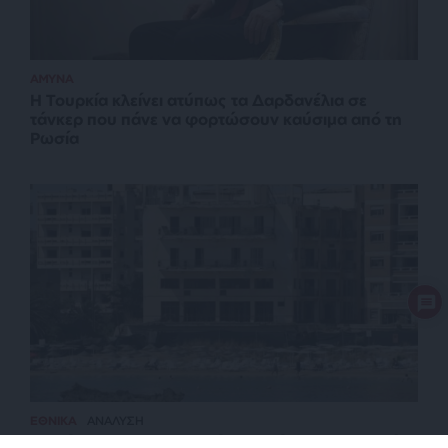
ΑΜΥΝΑ
Η Τουρκία κλείνει ατύπως τα Δαρδανέλια σε
τάνκερ που πάνε να φορτώσουν καύσιμα από τη
Ρωσία
ΕΘΝΙΚΑ
ΑΝΑΛΥΣΗ
Το σύνδρομο του “καλού παιδιού” που εγκλωβίζει