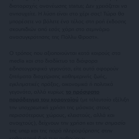
διαταραχής ανανέωσης status; Δεν χρειάζεται να
ανησυχείτε. Η λύση είναι στο χέρι σας! Τώρα θα
μπορέσετε να βάλετε ένα τέλος στη ροή έκδοσης
σκουπιδιών από εσάς χάρη στο σεμινάριο
ανασυγκρότησης της Πόλλυ Φροστ
».
Ο τρόπος που αξιοποιούνται κατά καιρούς στα
media και στο διαδίκτυο τα διάφορα
ειδησεογραφικά γεγονότα, είτε αυτά αφορούν
ζητήματα διαχείρισης καθημερινής ζωής,
εγκληματικές πράξεις, οικονομικά ή πολιτικά
γεγονότα, αλλά κυρίως
το πρόσφατο
παράδειγμα του κορονοϊού
(με τελευταία εξέλιξη
την υποχρεωτική χρήση της μάσκας στους
περισσότερους χώρους, κλειστούς, αλλά και
ανοιχτούς), δείχνουν την χρήση και την σημασία
της υπερ και της παρά πληροφόρησης στην
καθημερινή ζωή των ανθρώπων.