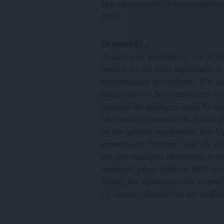
έχει εφαρμοστεί η περιεκτικότη
0,5%.
Οι απειλές…
Ο ομότιμος καθηγητής του ΑΠΘ
ακόμη, ότι σε κάθε περίπτωση η
καταστροφή συνεχίζεται. Είτε με
ακόμη και αν δεν αποσπάται επ
περιοχή θα χάσει το νερό. Κι αυ
την οποία η εταιρεία θα βγάζε
με την χρήση εκρηκτικών. Και ξ
εκρηκτικών; Τέσσερις έως έξι χι
για μια τεράστια ποσότητα, η ο
περιοχής μέχρι βάθους 800 μέτρ
τόπος, θα εξαφανιστούν οι πηγ
τις οποίες υδρεύονται και αρδε