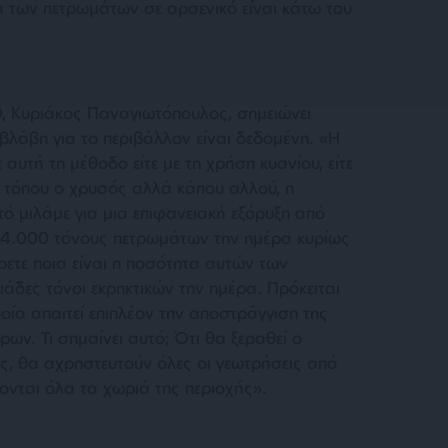
τα των πετρωμάτων σε αρσενικό είναι κάτω του
, Κυριάκος Παναγιωτόπουλος, σημειώνει
 βλάβη για το περιβάλλον είναι δεδομένη. «
Η
 αυτή τη μέθοδο είτε με τη χρήση κυανίου, είτε
ί τόπου ο χρυσός αλλά κάπου αλλού, η
τό μιλάμε για μια επιφανειακή εξόρυξη από
ι 24.000 τόνους πετρωμάτων την ημέρα κυρίως
έρετε ποια είναι η ποσότητα αυτών των
λιάδες τόνοι εκρηκτικών την ημέρα. Πρόκειται
ποία απαιτεί επιπλέον την αποστράγγιση της
ων. Τι σημαίνει αυτό; Ότι θα ξεραθεί ο
ές, θα αχρηστευτούν όλες οι γεωτρήσεις από
ύονται όλα τα χωριά της περιοχής
».