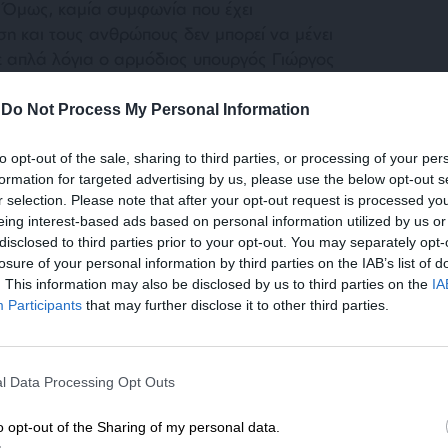
. Όμως, καμία συμφωνία που έχει
η και τους ανθρώπους δεν μπορεί να μένει
με απλά λόγια ο αρμόδιος υπουργός Γιώργος
-
Do Not Process My Personal Information
 ότι αυτή η επένδυση πρέπει να τηρεί, με
to opt-out of the sale, sharing to third parties, or processing of your per
ο ελληνικό δημόσιο, δύο απαράβατους
formation for targeted advertising by us, please use the below opt-out s
r selection. Please note that after your opt-out request is processed y
eing interest-based ads based on personal information utilized by us or
disclosed to third parties prior to your opt-out. You may separately opt-
losure of your personal information by third parties on the IAB’s list of
. This information may also be disclosed by us to third parties on the
IA
Participants
that may further disclose it to other third parties.
ΕΝΙΣΧΥΣΤΕ ΤΟ
ικά ασφαλής και αυτό έχει τεράστια σημασία,
l Data Processing Opt Outs
Στηρίξτε με τη χορηγία σας για να επιβιώσει
ματος, το οποίο περιέχει αρσενικό δεκάδες
η Αδέσμευτη Δημοσιογραφία του
ια, σημαίνει ότι χρειάζεται ύψιστη
o opt-out of the Sharing of my personal data.