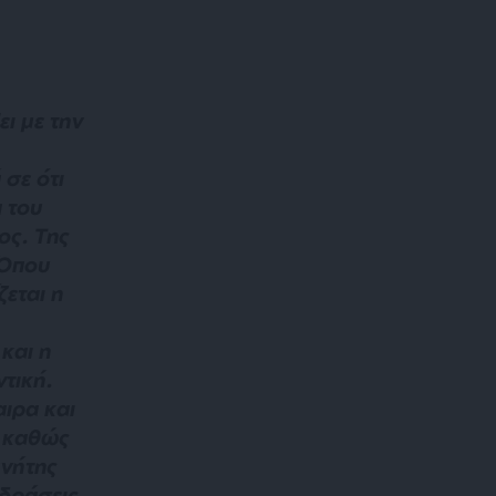
ει με την
 σε ότι
 του
ος. Της
 Όπου
εται η
και η
ντική.
ιρα και
, καθώς
ανήτης
 δράσεις