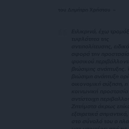
του Δημήτρη Χρήστου –
Ε
ιλικρινά, έχω τρομάξ
τυφλότητα της
αντιπολίτευσης, ειδικά
αφορά την προστασία
φυσικού περιβάλλοντ
βιώσιμης ανάπτυξης.
βιώσιμη ανάπτυξη ορίζ
οικονομική αύξηση, η
κοινωνική προστασία 
αντίστοιχη περιβαλλο
Ζητήματα άκρως επίκα
εξαιρετικά σημαντικά
στο σύνολό του ο πλ
μας υποφέρει από τις