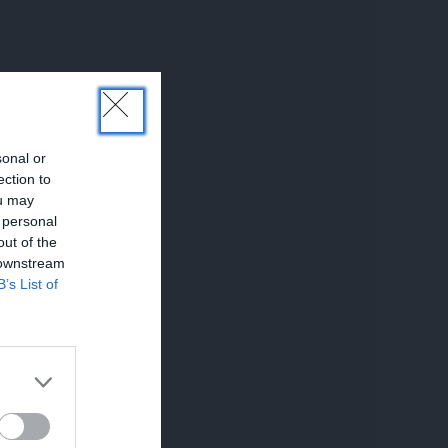
sonal or
ection to
ou may
 personal
out of the
 downstream
B’s List of