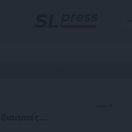
Α
SHARE
 διαιτητές…