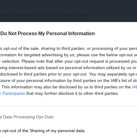
υρές συστάσεις από το εξωτερικό σαν
, όπου έγραφε σεντονιάδες με δεξιό
ονομιακού καθεστώτος…
-
Do Not Process My Personal Information
οώθησε και το
Μαραντζίδη
! Κοινή η
to opt-out of the sale, sharing to third parties, or processing of your per
formation for targeted advertising by us, please use the below opt-out s
r selection. Please note that after your opt-out request is processed y
eing interest-based ads based on personal information utilized by us or
λων του και με την παρότρυνση του Καλύβα, ο
disclosed to third parties prior to your opt-out. You may separately opt-
 δημοσκοπήσεις με όχημα μία Μονάδα
losure of your personal information by third parties on the IAB’s list of
νεπιστημίου Μακεδονίας!
. This information may also be disclosed by us to third parties on the
IA
Participants
that may further disclose it to other third parties.
ΕΝΙΣΧΥΣΤΕ ΤΟ
ύλαγε τις δημοσκοπήσεις του, γιατί σας έχω
υ αλλού! Εκεί τις παρουσίαζε, συνοδεύοντάς
l Data Processing Opt Outs
Στηρίξτε με τη χορηγία σας για να επιβιώσει
οπαγάνδα!
η Αδέσμευτη Δημοσιογραφία του
o opt-out of the Sharing of my personal data.