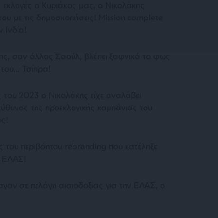
ς εκλογές ο Κυριάκος μας, ο Νικολάκης
ου με τις δημοσκοπήσεις! Mission complete
 Ινδία!
δης, σαν άλλος Σαούλ, βλέπει ξαφνικά το φως
ς του… Τσίπρα!
ς του 2023 ο Νικολάκης είχε αναλάβει
πεύθυνος της προεκλογικής καμπάνιας του
ς!
ας του περιβόητου rebranding που κατέληξε
ν ΕΛΑΣ!
παγαν σε πελάγη αισιοδοξίας για την ΕΛΑΣ, ο