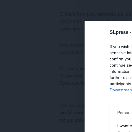
Ο Καλύβας μας πρόκυψε με ισχ
αλεξιπτωτιστής στην Καθημερινή
πρόσημο, απολαμβάνοντας πρ
SLpress 
Στο μαγαζί των Αλαφούζων πρ
If you wish 
αποστολή!
sensitive in
confirm you
continue se
Με την υποστήριξη των νέων φί
information 
Νικολάκης άρχισε να κάνει και
further disc
Ερευνών Κοινής Γνώμης του Πα
participants
Downstream 
Και μη με ρωτήσετε σε ποιον πο
για ξύπνιους! Μα στον Σκάι, πο
Persona
τες με μπόλικη αντι-ΣΥΡΙΖΑ πρ
I want t