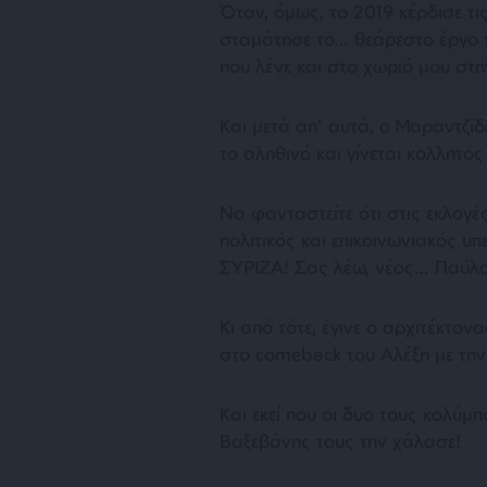
Όταν, όμως, το 2019 κέρδισε τι
σταμάτησε το… θεάρεστο έργο τ
που λένε και στο χωριό μου στην
Και μετά απ’ αυτά, ο Μαραντζί
το αληθινό και γίνεται κολλητό
Να φανταστείτε ότι στις εκλογέ
πολιτικός και επικοινωνιακός υ
ΣΥΡΙΖΑ! Σας λέω, νέος… Παύλο
Κι από τότε, έγινε ο αρχιτέκτον
στο comeback του Αλέξη με τη
Και εκεί που οι δυο τους κολύμ
Βαξεβάνης τους την χάλασε!