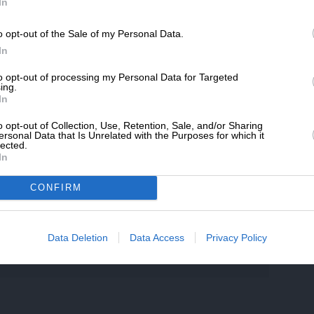
SLpress.gr.
In
ημονίων και της κυβέρνησης Τσίπρα, την
τωνε παντοιοτρόπως, χωρίς να της
o opt-out of the Sale of my Personal Data.
ΔΩΡΕΑ
κό, έτσι για ξεκάρφωμα!
In
* Ελάχιστη συνεισφορά 5€
to opt-out of processing my Personal Data for Targeted
ing.
In
o opt-out of Collection, Use, Retention, Sale, and/or Sharing
ersonal Data that Is Unrelated with the Purposes for which it
lected.
In
τικά ήθελαν με κάθε τρόπο να χειραγωγήσουν
CONFIRM
Data Deletion
Data Access
Privacy Policy