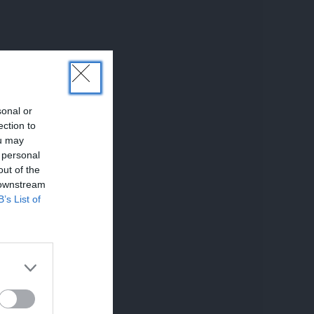
sonal or
ection to
ou may
 personal
out of the
 downstream
B’s List of