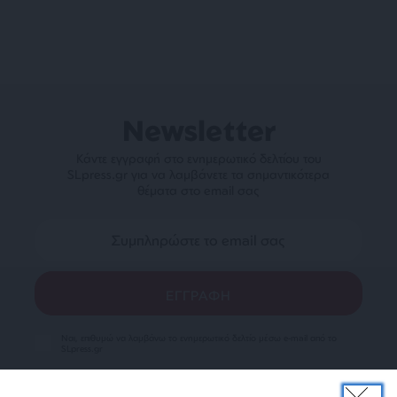
Newsletter
Κάντε εγγραφή στο ενημερωτικό δελτίου του
SLpress.gr για να λαμβάνετε τα σημαντικότερα
θέματα στο email σας
Ναι, επιθυμώ να λαμβάνω το ενημερωτικό δελτίο μέσω e-mail από το
SLpress.gr