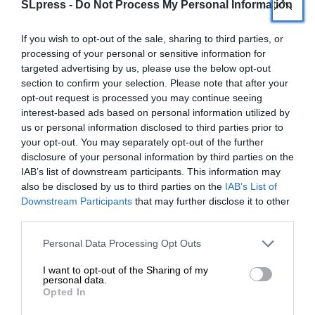
SLpress -
Do Not Process My Personal Information
If you wish to opt-out of the sale, sharing to third parties, or
processing of your personal or sensitive information for
targeted advertising by us, please use the below opt-out
SUPPORT SL.PRESS
section to confirm your selection. Please note that after your
opt-out request is processed you may continue seeing
Ενισχύστε την Aδέσμευτη και Aνεξάρτητη
interest-based ads based on personal information utilized by
Δημοσιογραφία
us or personal information disclosed to third parties prior to
your opt-out. You may separately opt-out of the further
disclosure of your personal information by third parties on the
ΕΝΙΣΧΥΣΤΕ ΤΟ SL.PRESS
IAB’s list of downstream participants. This information may
also be disclosed by us to third parties on the
IAB’s List of
ΕΝΙΣΧΥΣΤΕ ΤΟ
Downstream Participants
that may further disclose it to other
third parties.
Στηρίξτε με τη χορηγία σας για να
Personal Data Processing Opt Outs
επιβιώσει η Αδέσμευτη
Σχετικά Άρθρα
I want to opt-out of the Sharing of my
Δημοσιογραφία του SLpress.gr.
personal data.
Opted In