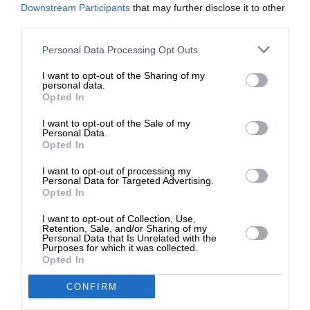
ΕΝΙΣΧΥΣΤΕ ΤΟ
Downstream Participants
that may further disclose it to other
third parties.
TAGS:
Στηρίξτε με τη χορηγία σας για να
Personal Data Processing Opt Outs
ΔΙΚΗ
ΔΙΚΗ ΓΙΑ ΤΟ ΜΑΤΙ
επιβιώσει η Αδέσμευτη
I want to opt-out of the Sharing of my
Δημοσιογραφία του SLpress.gr.
personal data.
Opted In
Οι απόψεις που αναφέρονται στο κείμενο είναι
I want to opt-out of the Sale of my
προσωπικές του αρθρογράφου και δεν εκφράζουν
ΔΩΡΕΑ
Personal Data.
απαραίτητα τη θέση του SLpress.gr
Opted In
* Ελάχιστη συνεισφορά 5€
I want to opt-out of processing my
Personal Data for Targeted Advertising.
Απαγορεύεται η αναδημοσίευση του άρθρου από άλλες
Opted In
ιστοσελίδες χωρίς άδεια του SLpress.gr. Επιτρέπεται η
I want to opt-out of Collection, Use,
αναδημοσίευση των 2-3 πρώτων παραγράφων με την
Retention, Sale, and/or Sharing of my
προσθήκη ενεργού link για την ανάγνωση της συνέχειας
Personal Data that Is Unrelated with the
στο SLpress.gr. Οι παραβάτες θα αντιμετωπίσουν νομικά
Purposes for which it was collected.
Opted In
μέτρα.
CONFIRM