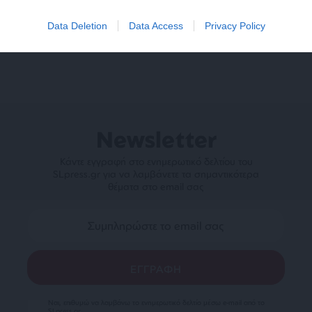
Ακολουθήστε το
SLpress.gr στο Google News
και μείνετε
ενημερωμένοι
Data Deletion
Data Access
Privacy Policy
Newsletter
Κάντε εγγραφή στο ενημερωτικό δελτίου του
SLpress.gr για να λαμβάνετε τα σημαντικότερα
θέματα στο email σας
Ναι, επιθυμώ να λαμβάνω το ενημερωτικό δελτίο μέσω e-mail από το
SLpress.gr