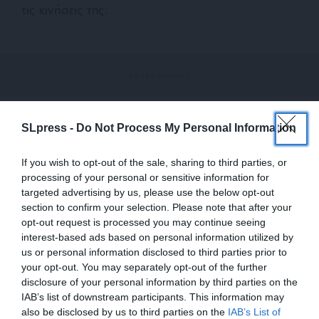
τις κινήσεις της.
SLpress -
Do Not Process My Personal Information
Κατά την σημερινή συνεδρίαση η εισαγγελική
λειτουργός αναμένεται να ολοκληρώσει το
If you wish to opt-out of the sale, sharing to third parties, or
σκεπτικό της για το γενικό πλαίσιο και να
processing of your personal or sensitive information for
targeted advertising by us, please use the below opt-out
εξειδικεύσει την θέση της για κάθε κατηγορούμενο
section to confirm your selection. Please note that after your
ξεχωριστά.
opt-out request is processed you may continue seeing
interest-based ads based on personal information utilized by
Αυτό το μέρος της αγόρευσης θα “δείξει” και ποιοι
us or personal information disclosed to third parties prior to
εκ των κατηγορουμένων θα πρέπει, κατά την κυρία
your opt-out. You may separately opt-out of the further
disclosure of your personal information by third parties on the
Περιμένη, να κηρυχθούν ένοχοι για τους νεκρούς
IAB’s list of downstream participants. This information may
και τους εγκαυματίες της φονικής πυρκαγιάς.
also be disclosed by us to third parties on the
IAB’s List of