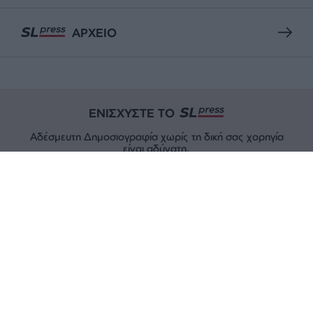
ΑΡΧΕΙΟ
ΕΝΙΣΧΥΣΤΕ ΤΟ
Αδέσμευτη Δημοσιογραφία χωρίς τη δική σας χορηγία
είναι αδύνατη.
ΠΑΤΗΣΤΕ ΕΔΩ
ΕΠΙΚΟΙΝΩΝΙA:
slpress.gr@gmail.com
ΔΕΛΤΙΑ ΤΥΠΟΥ:
adv.slpress@gmail.com