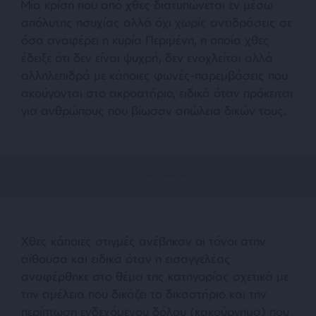
Μία κρίση που από χθες διατυπώνεται εν μέσω
απόλυτης ησυχίας αλλά όχι χωρίς αντιδράσεις σε
όσα αναφέρει η κυρία Περιμένη, η οποία χθες
έδειξε ότι δεν είναι ψυχρή, δεν ενοχλείται αλλά
αλληλεπιδρά με κάποιες φωνές-παρεμβάσεις που
ακούγονται στο ακροατήριο, ειδικά όταν πρόκειται
για ανθρώπους που βίωσαν απώλεια δικών τους.
Χθες κάποιες στιγμές ανέβηκαν οι τόνοι στην
αίθουσα και ειδικά όταν η εισαγγελέας
αναφέρθηκε στο θέμα της κατηγορίας σχετικά με
την αμέλεια που δικάζει το δικαστήριο και την
περίπτωση ενδεχόμενου δόλου (κακούργημα) που