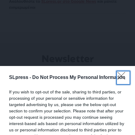
Ακολουθήστε το
SLpress.gr στο Google News
και μείνετε
ενημερωμένοι
Newsletter
Κάντε εγγραφή στο ενημερωτικό δελτίου του
SLpress.gr για να λαμβάνετε τα σημαντικότερα
SLpress -
Do Not Process My Personal Information
θέματα στο email σας
If you wish to opt-out of the sale, sharing to third parties, or
processing of your personal or sensitive information for
targeted advertising by us, please use the below opt-out
section to confirm your selection. Please note that after your
opt-out request is processed you may continue seeing
interest-based ads based on personal information utilized by
Ναι, επιθυμώ να λαμβάνω το ενημερωτικό δελτίο μέσω e-mail από το
us or personal information disclosed to third parties prior to
SLpress.gr