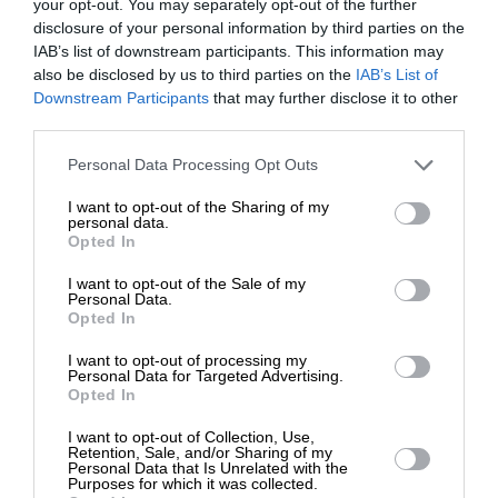
your opt-out. You may separately opt-out of the further
disclosure of your personal information by third parties on the
IAB’s list of downstream participants. This information may
also be disclosed by us to third parties on the
IAB’s List of
ΕΝΙΣΧΥΣΤΕ ΤΟ
Downstream Participants
that may further disclose it to other
third parties.
Στηρίξτε με τη χορηγία σας για να
Personal Data Processing Opt Outs
SUPPORT SL.PRESS
επιβιώσει η Αδέσμευτη
I want to opt-out of the Sharing of my
Ενισχύστε την Aδέσμευτη και Aνεξάρτητη
Δημοσιογραφία του SLpress.gr.
personal data.
Δημοσιογραφία
Opted In
I want to opt-out of the Sale of my
ΔΩΡΕΑ
Personal Data.
ΕΝΙΣΧΥΣΤΕ ΤΟ SL.PRESS
Opted In
* Ελάχιστη συνεισφορά 5€
I want to opt-out of processing my
Personal Data for Targeted Advertising.
Opted In
I want to opt-out of Collection, Use,
Retention, Sale, and/or Sharing of my
Σχετικά Άρθρα
Personal Data that Is Unrelated with the
Purposes for which it was collected.