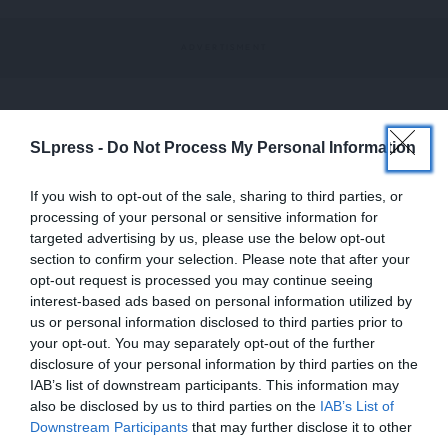
Πηγή: ΑΠΕ-ΜΠΕ
SLpress -
Do Not Process My Personal Information
If you wish to opt-out of the sale, sharing to third parties, or
TAGS:
processing of your personal or sensitive information for
targeted advertising by us, please use the below opt-out
BRICS
ΔΑΣΜΟΙ ΤΡΑΜΠ
section to confirm your selection. Please note that after your
opt-out request is processed you may continue seeing
interest-based ads based on personal information utilized by
us or personal information disclosed to third parties prior to
Οι απόψεις που αναφέρονται στο κείμενο είναι
your opt-out. You may separately opt-out of the further
προσωπικές του αρθρογράφου και δεν εκφράζουν
disclosure of your personal information by third parties on the
απαραίτητα τη θέση του SLpress.gr
IAB’s list of downstream participants. This information may
also be disclosed by us to third parties on the
IAB’s List of
ΕΝΙΣΧΥΣΤΕ ΤΟ
Downstream Participants
that may further disclose it to other
Απαγορεύεται η αναδημοσίευση του άρθρου από άλλες