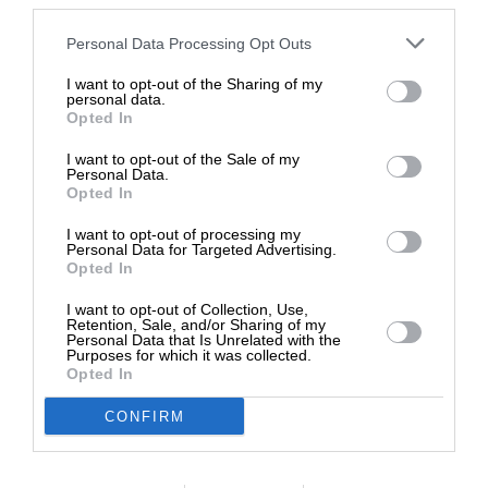
third parties.
ιστοσελίδες χωρίς άδεια του SLpress.gr. Επιτρέπεται η
αναδημοσίευση των 2-3 πρώτων παραγράφων με την
Στηρίξτε με τη χορηγία σας για να
Personal Data Processing Opt Outs
προσθήκη ενεργού link για την ανάγνωση της συνέχειας
επιβιώσει η Αδέσμευτη
στο SLpress.gr. Οι παραβάτες θα αντιμετωπίσουν νομικά
I want to opt-out of the Sharing of my
Δημοσιογραφία του SLpress.gr.
personal data.
μέτρα.
Opted In
I want to opt-out of the Sale of my
ΔΩΡΕΑ
Personal Data.
Ακολουθήστε το
SLpress.gr στο Google News
και μείνετε
Opted In
ενημερωμένοι
* Ελάχιστη συνεισφορά 5€
I want to opt-out of processing my
Personal Data for Targeted Advertising.
Opted In
I want to opt-out of Collection, Use,
Retention, Sale, and/or Sharing of my
Personal Data that Is Unrelated with the
Purposes for which it was collected.
Opted In
Newsletter
CONFIRM
Κάντε εγγραφή στο ενημερωτικό δελτίου του
SLpress.gr για να λαμβάνετε τα σημαντικότερα
θέματα στο email σας