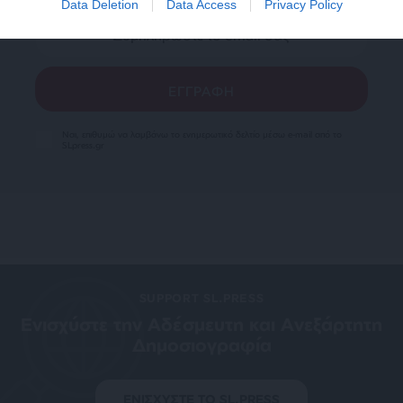
Data Deletion
Data Access
Privacy Policy
Ναι, επιθυμώ να λαμβάνω το ενημερωτικό δελτίο μέσω e-mail από το
SLpress.gr
SUPPORT SL.PRESS
Ενισχύστε την Aδέσμευτη και Aνεξάρτητη
Δημοσιογραφία
ΕΝΙΣΧΥΣΤΕ ΤΟ SL.PRESS