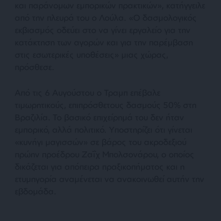
και παράνομων εμπορικών πρακτικών», κατήγγειλε
από την πλευρά του ο Λούλα. «Ο δασμολογικός
εκβιασμός οδεύει στο να γίνει εργαλείο για την
κατάκτηση των αγορών και για την παρέμβαση
στις εσωτερικές υποθέσεις» μιας χώρας,
πρόσθεσε.
Από τις 6 Αυγούστου ο Τραμπ επέβαλε
τιμωρητικούς, επιπρόσθετους δασμούς 50% στη
Βραζιλία. Το βασικό επιχείρημά του δεν ήταν
εμπορικό, αλλά πολιτικό. Υποστηρίζει ότι γίνεται
«κυνήγι μαγισσών» σε βάρος του ακροδεξιού
πρώην προέδρου Ζαΐχ Μπολσονάρου, ο οποίος
δικάζεται για απόπειρα πραξικοπήματος και η
ετυμηγορία αναμένεται να ανακοινωθεί αυτήν την
εβδομάδα.