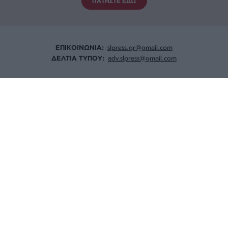
ΠΑΤΗΣΤΕ ΕΔΩ
ΕΠΙΚΟΙΝΩΝΙA:
slpress.gr@gmail.com
ΔΕΛΤΙΑ ΤΥΠΟΥ:
adv.slpress@gmail.com
ΟΡΟΙ ΧΡΗΣΗΣ
ΠΟΛΙΤΙΚΗ ΑΠΟΡΡΗΤΟΥ
TAYTOTHTA
ΕΡΕΥΝΑ SLPRESS
ΜΕΛΟΣ ΤΟΥ