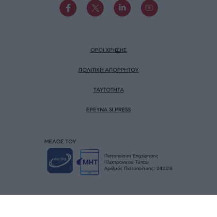
ΟΡΟΙ ΧΡΗΣΗΣ
ΠΟΛΙΤΙΚΗ ΑΠΟΡΡΗΤΟΥ
TAYTOTHTA
ΕΡΕΥΝΑ SLPRESS
ΜΕΛΟΣ ΤΟΥ
Πιστοποίηση Επιχείρησης
Ηλεκτρονικού Τύπου
Αριθμός Πιστοποίησης: 242218
© SLPress 2026. Σχεδιασμός & Υλοποίηση
BTW