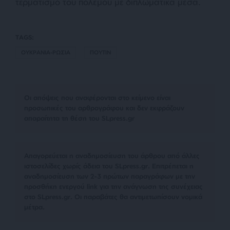
τερματισμό του πολέμου με διπλωματικά μέσα.
TAGS:
ΟΥΚΡΑΝΙΑ-ΡΩΣΙΑ
ΠΟΥΤΙΝ
Οι απόψεις που αναφέρονται στο κείμενο είναι
προσωπικές του αρθρογράφου και δεν εκφράζουν
απαραίτητα τη θέση του SLpress.gr
Απαγορεύεται η αναδημοσίευση του άρθρου από άλλες
ιστοσελίδες χωρίς άδεια του SLpress.gr. Επιτρέπεται η
αναδημοσίευση των 2-3 πρώτων παραγράφων με την
προσθήκη ενεργού link για την ανάγνωση της συνέχειας
στο SLpress.gr. Οι παραβάτες θα αντιμετωπίσουν νομικά
μέτρα.