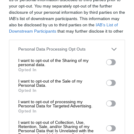
Ναι, επιθυμώ να λαμβάνω το ενημερωτικό δελτίο μέσω e-mail από το
your opt-out. You may separately opt-out of the further
SLpress.gr
disclosure of your personal information by third parties on the
IAB’s list of downstream participants. This information may
also be disclosed by us to third parties on the
IAB’s List of
ΕΝΙΣΧΥΣΤΕ ΤΟ
Downstream Participants
that may further disclose it to other
third parties.
Στηρίξτε με τη χορηγία σας για να
Personal Data Processing Opt Outs
επιβιώσει η Αδέσμευτη
SUPPORT SL.PRESS
I want to opt-out of the Sharing of my
Δημοσιογραφία του SLpress.gr.
personal data.
Ενισχύστε την Aδέσμευτη και Aνεξάρτητη
Opted In
Δημοσιογραφία
I want to opt-out of the Sale of my
ΔΩΡΕΑ
Personal Data.
Opted In
ΕΝΙΣΧΥΣΤΕ ΤΟ SL.PRESS
* Ελάχιστη συνεισφορά 5€
I want to opt-out of processing my
Personal Data for Targeted Advertising.
Opted In
I want to opt-out of Collection, Use,
Retention, Sale, and/or Sharing of my
Personal Data that Is Unrelated with the