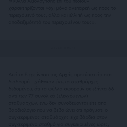
«Φύλλα Αξιολόγησης επί του πεδίου»
χαρακτηρίζονται «όχι μόνο ανεπαρκή ως προς το
περιεχόμενό τους, αλλά και ελλιπή ως προς την
αποδειξιμότητά του περιεχομένου τους».
Από τη διερεύνηση της Αρχής προκύπτει ότι στη
διαδρομή …χάθηκαν έντεκα σταθμάρχες
δεδομένου, ότι τα φύλλα αφορούν σε εξήντα 66
αντί των 77 συνολικά (ελεγχόμενων)
σταθμαρχών, ενώ δεν συνοδεύονται είτε από
βαρδιολόγιο που να βεβαιώνει ότι πράγματι ο
συγκεκριμένος σταθμάρχης είχε βάρδια στον
συγκεκριμένο σταθμό για συγκεκριμένες ώρες,