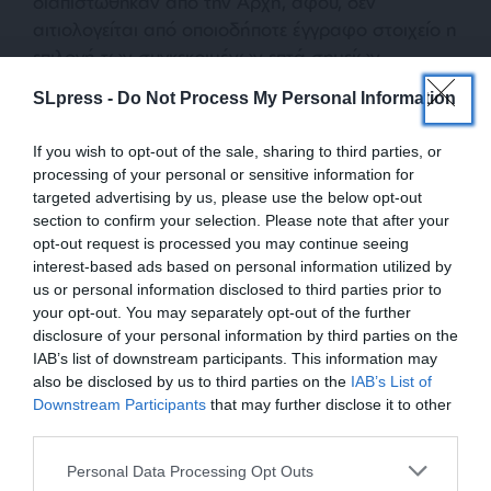
διαπιστώθηκαν από την Αρχή, αφού, δεν
αιτιολογείται από οποιοδήποτε έγγραφο στοιχείο η
επιλογή των συγκεκριμένων επτά σημείων
αξιολόγησης καθώς και με ποια κριτήρια
SLpress -
Do Not Process My Personal Information
επιλέχθηκαν αυτά από τον ΟΣΕ.
If you wish to opt-out of the sale, sharing to third parties, or
processing of your personal or sensitive information for
Προειδοποίηση
targeted advertising by us, please use the below opt-out
section to confirm your selection. Please note that after your
Το συνολικό πρόστιμο που επέβαλε στον
ΟΣΕ
η
opt-out request is processed you may continue seeing
ΡΑΣ αναλύεται σε 100.000 ευρώ ανά ημέρα,
interest-based ads based on personal information utilized by
συνολικά 1.000.000 ευρώ για τις δέκα ημέρες
us or personal information disclosed to third parties prior to
απασχόλησης των εν λόγω σταθμαρχών, και
your opt-out. You may separately opt-out of the further
επιπλέον 40.000 ευρώ για τις λοιπές διοικητικές
disclosure of your personal information by third parties on the
IAB’s list of downstream participants. This information may
παραβάσεις.
also be disclosed by us to third parties on the
IAB’s List of
ΕΝΙΣΧΥΣΤΕ ΤΟ
Downstream Participants
that may further disclose it to other
Πέρα από το χρηματικό πρόστιμο, η ΡΑΣ
third parties.
απευθύνει αυστηρή προειδοποίηση προς τον ΟΣΕ,
Στηρίξτε με τη χορηγία σας για να
Personal Data Processing Opt Outs
ζητώντας την άμεση συμμόρφωση του