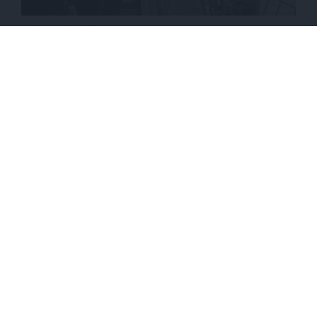
ΑΜΥΝΑ
ΑΝΑΛΥΣΗ
Η μοίρα των ωκεανών θα κριθεί στο Αιγαίο
ΕΠΙΣΤΡΟΦΗ ΣΤΗΝ ΑΡΧΗ ΤΗΣ ΣΕΛΙΔΑΣ
NEWSLETTER
ΑΡΧΕΙΟ