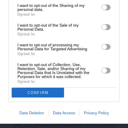
επιβιώσει η Αδέσμευτη
οργανισμού και την υιοθέτηση διορθωτικών
I want to opt-out of the Sharing of my
Δημοσιογραφία του SLpress.gr.
personal data.
μέτρων και συγκεκριμένα:
Opted In
την τήρηση αναλυτικών και ενυπόγραφων
I want to opt-out of the Sale of my
ΔΩΡΕΑ
Personal Data.
ημερολογίων, ωρολόγιων προγραμμάτων και
Opted In
παρουσιολόγιων.
* Ελάχιστη συνεισφορά 5€
I want to opt-out of processing my
Personal Data for Targeted Advertising.
τη σύνταξη κατά τη διάρκεια των υπηρεσιών
Opted In
κατάρτισης (προσωπικού κλάδου κυκλοφορίας)
I want to opt-out of Collection, Use,
εμπεριστατωμένης και ενυπόγραφης Έκθεση
Retention, Sale, and/or Sharing of my
Απόδοσης και Συμπεριφοράς για τις ικανότητες
Personal Data that Is Unrelated with the
Purposes for which it was collected.
του εκπαιδευόμενου προσωπικού (Σταθμαρχών
Opted In
και Κλειδούχων).
CONFIRM
τη συγκρότηση Τριμελούς Επιτροπής τα μέλη
της οποίας αφενός μεν δεν πρέπει να
συνδέονται με το εκπαιδευόμενο προσωπικό με
Data Deletion
Data Access
Privacy Policy
βαθμό συγγένειας εξ’ αίματος ή εξ’ αγχιστείας
έως 3ου βαθμού και αφετέρου, να αποτελείται