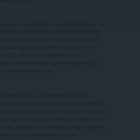
προϋπάρχοντος;
ρόσφατου ομολόγου, το συνολικό χρέος της
ντίθετα επιβαρύνεται ακόμη περισσότερο.
μενη αύξηση του ΑΕΠ τοποθετείται μεταξύ
 το οφειλόμενο χρέος δεν θα μπορεί να
ου ΑΕΠ, αλλά κατ’ ανάγκην από το
άρκες της πραγματικής οικονομίας και με
ύσα αποδυνάμωσή της.
 «επιτυχία», αυτό θα σημαίνει ότι η
έους θα βασίζεται σε πρόσθετες αφαιμάξεις
θύτερη αποσταθεροποίηση και συρρίκνωσή της.
 εξασφάλιζε σοβαρή επενδυτική ώθηση και
ε κάθε περίπτωση ανώτερους από το κόστος
υτό, όμως, απέχει πολύ από την