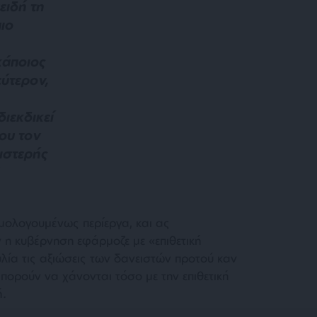
ειδή τη
ιο
κάποιος
ύτερον,
διεκδικεί
ου τον
ριστερής
μολογουμένως περίεργα, και ας
 η κυβέρνηση εφάρμοζε με «επιθετική
υλία τις αξιώσεις των δανειστών προτού καν
πορούν να χάνονται τόσο με την επιθετική
ή.