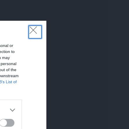
sonal or
ection to
ou may
 personal
out of the
 downstream
B’s List of