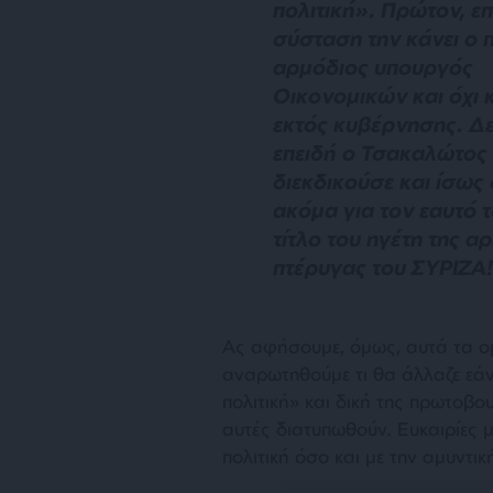
πολιτική». Πρώτον, επ
σύσταση την κάνει ο π
αρμόδιος υπουργός
Οικονομικών και όχι 
εκτός κυβέρνησης. Δε
επειδή ο Τσακαλώτος
διεκδικούσε και ίσως 
ακόμα για τον εαυτό τ
τίτλο του ηγέτη της α
πτέρυγας του ΣΥΡΙΖΑ!
Α
ς αφήσουμε, όμως, αυτά τα ο
αναρωτηθούμε τι θα άλλαζε εάν
πολιτική» και δική της πρωτοβο
αυτές διατυπωθούν. Ευκαιρίες μ
πολιτική όσο και με την αμυντικ