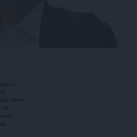
φέρον
γό
στά στην
 το
ποίο
 να