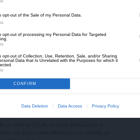
SLpress.gr.
In
o opt-out of the Sale of my Personal Data.
ΔΩΡΕΑ
In
* Ελάχιστη συνεισφορά 5€
to opt-out of processing my Personal Data for Targeted
ing.
In
 τα δυο προβλήματα: την άντληση πόρων από
o opt-out of Collection, Use, Retention, Sale, and/or Sharing
μότητα του χρέους. Ωστόσο, εάν η κρίση
ersonal Data that Is Unrelated with the Purposes for which it
lected.
το 2010, αυτό οφείλεται στο ότι από εκείνη
In
σει για την χώρα μας. Το κόστος του
οβαίνει απαγορευτικό για την εξυπηρέτηση
CONFIRM
ειλόμενου χρέους.
Data Deletion
Data Access
Privacy Policy
 σήμερα, όταν το κόστος του πρόσφατου
νώ αυτό του ήδη συσσωρευμένου και
ει σε 1,5% με 2%; Κατά πόσο βελτιώνεται η
όταν νέο χρέος υποκαθίσταται στο παλαιό, με