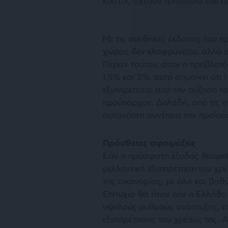
κόστος σχεδόν τριπλάσιο του 
Με τις συνθήκες έκδοσης του π
χώρας δεν ελαφρύνεται, αλλά α
Πέραν τούτου, όταν η προβλεπό
1,5% και 2%, αυτό σημαίνει ότι
εξυπηρετείται από την αύξηση τ
προϋπάρχον. Δηλαδή, από τις σ
αυτονόητη συνέπεια την προϊο
Πρόσθετες αφαιμάξεις
Εάν η πρόσφατη έξοδος θεωρηθεί
μελλοντική εξυπηρέτηση του χρ
της οικονομίας, με όλο και βα
Επιτυχία θα ήταν εάν η Ελλάδα
υψηλούς ρυθμούς ανάπτυξης, σ
εξυπηρέτησης του χρέους της. Α