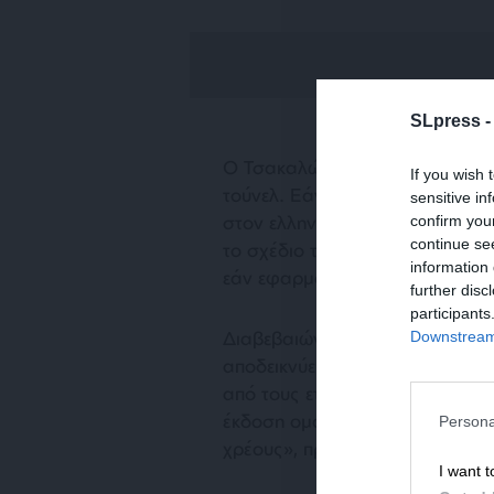
SLpress 
Ο Τσακαλώτος διαβεβαιώνει ότι
If you wish 
τούνελ. Εάν αυτό πράγματι αληθ
sensitive in
στον ελληνικό λαό, ώστε να εξα
confirm you
continue se
το σχέδιο του συμπίπτει με αυτό
information 
εάν εφαρμόζεται με «επιθετική»
further disc
participants
Διαβεβαιώνει, επίσης, πως με 
Downstream 
αποδεικνύει ότι στέκεται στις δ
από τους εταίρους της. Κι ακόμ
έκδοση ομολόγου, η πρόσφατη 
Persona
χρέους», πράγμα που υποτίθεται
I want t