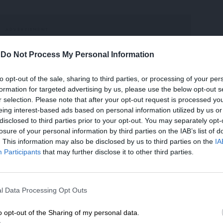
-
Do Not Process My Personal Information
 διαθέτει «σχέδιο εξόδου» της χώρας από το
to opt-out of the sale, sharing to third parties, or processing of your per
εύει, όμως, γιατί άραγε δεν το γνωστοποιεί
formation for targeted advertising by us, please use the below opt-out s
σφαλίσει τη συμμετοχή και στήριξη του; Εάν
r selection. Please note that after your opt-out request is processed y
eing interest-based ads based on personal information utilized by us or
 των δανειστών, τότε δεν έχει σημασία έχει
disclosed to third parties prior to your opt-out. You may separately opt-
 πρωτοβουλία της μιας πλευράς ή της άλλης.
losure of your personal information by third parties on the IAB’s list of
. This information may also be disclosed by us to third parties on the
IA
την πρόσφατη έξοδο στις αγορές η Ελλάδα
Participants
that may further disclose it to other third parties.
ικές της δυνάμεις, χωρίς στήριξη ούτε βοήθεια
ΕΝΙΣΧΥΣΤΕ ΤΟ
η ότι, σε αντιδιαστολή με κάθε προηγούμενη
«ενσωματώνει και λύση του προβλήματος του
l Data Processing Opt Outs
Στηρίξτε με τη χορηγία σας για να επιβιώσει
 ότι αγνοείτο από όσες είχαν προηγηθεί.
η Αδέσμευτη Δημοσιογραφία του
o opt-out of the Sharing of my personal data.