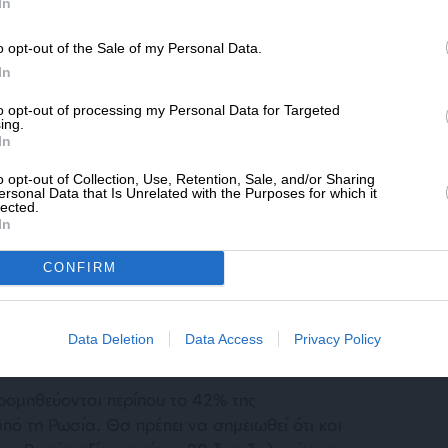
SLpress.gr.
In
 με αποκλεισμό από το SWIFT από το 2014, τη
o opt-out of the Sale of my Personal Data.
ΔΩΡΕΑ
ας. Τότε, ο υπουργός Οικονομικών της
In
ε ότι το ρωσικό ακαθάριστο εγχώριο προϊόν θα
* Ελάχιστη συνεισφορά 5€
to opt-out of processing my Personal Data for Targeted
ης του 5%.
ing.
In
o opt-out of Collection, Use, Retention, Sale, and/or Sharing
φαίνεται να έχει εξαιρεθεί η τράπεζα
ersonal Data that Is Unrelated with the Purposes for which it
lected.
ο ρωσικό ενεργειακό κολοσσό Gazprom. Μέσω
In
αγματοποιούνται όλες οι συναλλαγές οι οποίες
 πετρέλαιο που εξάγεται στις χώρες της
CONFIRM
αση που είναι συνοδευτική της απόφασης με
εων οι εξαγωγές φυσικού αερίου και
Data Deletion
Data Access
Privacy Policy
ρομηθεύονται περίπου το 42% της
ό τη Ρωσία. Θα πρέπει να σημειωθεί ότι και