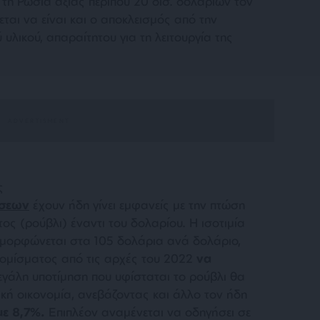
 τη Ρωσία αξίας περίπου 20 δισ. δολαρίων τον
ται να είναι και ο αποκλεισμός από την
υλικού, απαραίτητου για τη λειτουργία της
ς
σεων
έχουν ήδη γίνει εμφανείς με την πτώση
ος (ρούβλι) έναντι του δολαρίου. Η ισοτιμία
αμορφώνεται στα 105 δολάρια ανά δολάριο,
νομίσματος από τις αρχές του 2022
να
εγάλη υποτίμηση που υφίσταται το ρούβλι θα
ική οικονομία, ανεβάζοντας και άλλο τον ήδη
 με 8,7%.
Επιπλέον αναμένεται να οδηγήσει σε