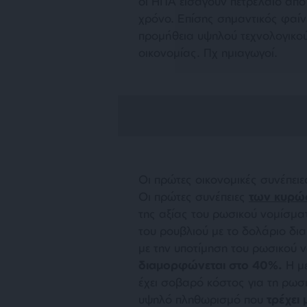
οι ΗΠΑ εισάγουν πετρέλαιο από
χρόνο. Επίσης σημαντικός φαίνε
προμήθεια υψηλού τεχνολογικού 
οικονομίας. Πχ ημιαγωγοί.
Οι πρώτες οικονομικές συνέπειε
Οι πρώτες συνέπειες
των κυρώ
της αξίας του ρωσικού νομίσματ
του ρουβλιού με το δολάριο δι
με την υποτίμηση του ρωσικού 
διαμορφώνεται στο 40%.
Η μ
έχει σοβαρό κόστος για τη ρωσ
υψηλό πληθωρισμό που
τρέχει