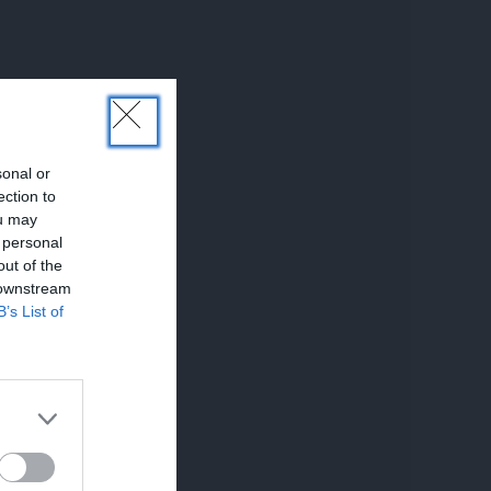
sonal or
ection to
ou may
 personal
out of the
 downstream
B’s List of