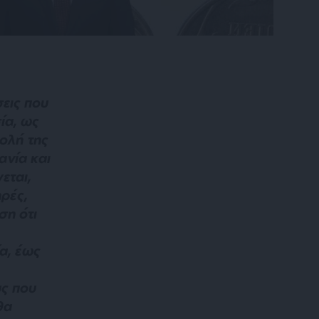
εις που
ία, ως
βολή της
ανία και
εται,
ρές,
ση ότι
α, έως
υς που
θα