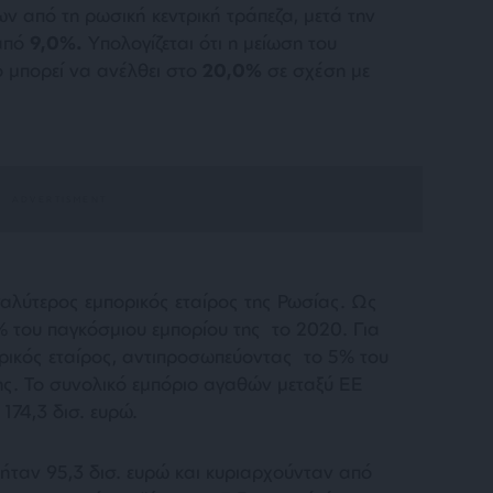
ων από τη ρωσική κεντρική τράπεζα, μετά την
από
9,0%.
Υπολογίζεται ότι η μείωση του
 μπορεί να ανέλθει στο
20,0%
σε σχέση με
αλύτερος εμπορικός εταίρος της Ρωσίας. Ως
 του παγκόσμιου εμπορίου της το 2020. Για
ρικός εταίρος, αντιπροσωπεύοντας το 5% του
ς. Το συνολικό εμπόριο αγαθών μεταξύ ΕΕ
174,3 δισ. ευρώ.
 ήταν 95,3 δισ. ευρώ και κυριαρχούνταν από