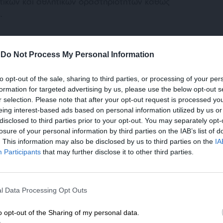
στικών και αθλητικών δραστηριοτήτων καθώς
.
-
Do Not Process My Personal Information
to opt-out of the sale, sharing to third parties, or processing of your per
formation for targeted advertising by us, please use the below opt-out s
r selection. Please note that after your opt-out request is processed y
eing interest-based ads based on personal information utilized by us or
 πιο σημαντική φαίνεται να είναι ο
disclosed to third parties prior to your opt-out. You may separately opt-
εζών από το SWIFT (ακρωνύμιο του Society
losure of your personal information by third parties on the IAB’s list of
. This information may also be disclosed by us to third parties on the
IA
al Telecommunication), που είναι το
Participants
that may further disclose it to other third parties.
γκόσμιο τραπεζικό σύστημα. Είναι ένας
αλή αποστολή οικονομικών μηνυμάτων
ΕΝΙΣΧΥΣΤΕ ΤΟ
.000 ιδρύματα και εταιρείες σχεδόν σε όλες
l Data Processing Opt Outs
ματα”, τα οποία αγγίζουν τα 42 εκατομμύρια
Στηρίξτε με τη χορηγία σας για να επιβιώσει
λίες, επιβεβαιώσεις πληρωμών, συναλλαγές
η Αδέσμευτη Δημοσιογραφία του
o opt-out of the Sharing of my personal data.
.