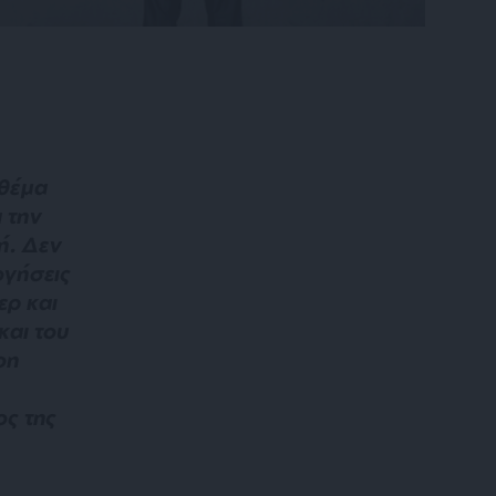
 θέμα
 την
ή. Δεν
ογήσεις
ερ και
και του
on
ος της