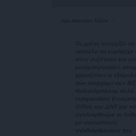
του Διονύση Χιόνη –
Το χρέος συνεχίζει να
αποτελεί το κυρίαρχο
στην συζήτηση και για
μεταμνημονιακή εποχ
χρειαζόταν οι εξομολ
των απερχομένων Βίζ
Ντάισελμπλουμ αλλά 
Independent Evaluati
Office του ΔΝΤ για να
αντιληφθούμε το λάθ
μη ουσιαστικής
αναδιάρθρωσης του