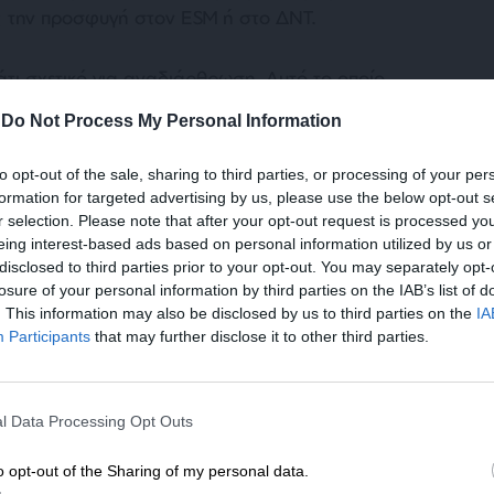
 την προσφυγή στον ESM ή στο ΔΝΤ.
άτι σχετικό για αναδιάρθρωση. Αυτό το οποίο
ο σενάριο είναι η χρήση τα 27 δισ. ευρώ και η
-
Do Not Process My Personal Information
ών στην αγορά των ελληνικών ομολόγων. Σε
σημαντικά ερωτήματα: πρώτον αν είναι
to opt-out of the sale, sharing to third parties, or processing of your per
έσουν οι ελληνικές τράπεζες, στην κατάσταση
formation for targeted advertising by us, please use the below opt-out s
ελληνικά ομόλογα.
r selection. Please note that after your opt-out request is processed y
eing interest-based ads based on personal information utilized by us or
disclosed to third parties prior to your opt-out. You may separately opt-
losure of your personal information by third parties on the IAB’s list of
. This information may also be disclosed by us to third parties on the
IA
Participants
that may further disclose it to other third parties.
ΕΝΙΣΧΥΣΤΕ ΤΟ
l Data Processing Opt Outs
Στηρίξτε με τη χορηγία σας για να επιβιώσει
 των ελληνικών ομολόγων είναι η προληπτική
η Αδέσμευτη Δημοσιογραφία του
o opt-out of the Sharing of my personal data.
και αυτή η επιλογή συναντά δυσκολίες για