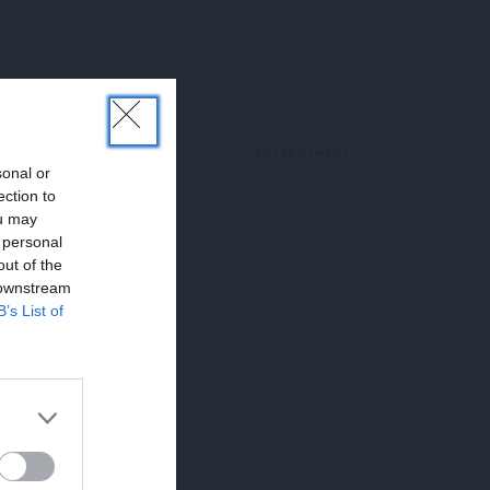
sonal or
ection to
ou may
 personal
out of the
 downstream
B’s List of