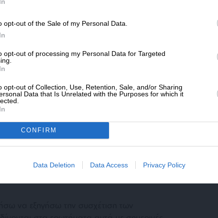
SLpress.gr.
In
 άλλο σενάριο, εκφράζει επιλογές και
o opt-out of the Sale of my Personal Data.
ΔΩΡΕΑ
In
* Ελάχιστη συνεισφορά 5€
to opt-out of processing my Personal Data for Targeted
 αναφορές στην Επανάσταση του 1821. Η
ing.
In
ς μπορεί να καλύπτεται από ένα μανδύα
νικότητας, αλλά πολύ συχνά εκφράζει –με ή
o opt-out of Collection, Use, Retention, Sale, and/or Sharing
ersonal Data that Is Unrelated with the Purposes for which it
ις απόψεις του κάθε συγγραφέα και του
lected.
φορικά όχι μόνο ως προς το τότε, αλλά ως
In
που επανέρχονται συνεχώς είναι βασικά τα
CONFIRM
 να γίνει όταν και όπως έγινε η Επανάσταση
τημα είναι και το εξής: μήπως δεν έπρεπε
νική Αυτοκρατορία εγγυόταν στους ραγιάδες
Data Deletion
Data Access
Privacy Policy
ήσω να εξηγήσω την συσχέτιση των
δίνονται στα ερωτήματα αυτά με σημερινές