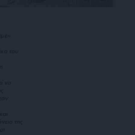
αμε
»
κα του
η
ί να
ας
ταν
και
νεια της
αι