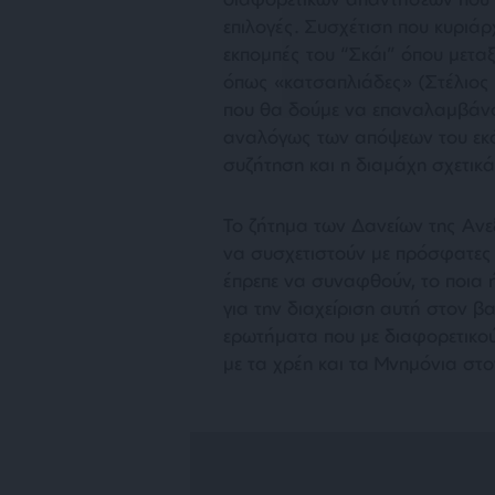
επιλογές. Συσχέτιση που κυριά
εκπομπές του “Σκάι” όπου μετα
όπως «
κατσαπλιάδες
» (Στέλιος
που θα δούμε να επαναλαμβάνο
αναλόγως των απόψεων του εκάσ
συζήτηση και η διαμάχη σχετικά
Το ζήτημα των Δανείων της Αν
να συσχετιστούν με πρόσφατες π
έπρεπε να συναφθούν, το ποια ή
για την διαχείριση αυτή στον β
ερωτήματα που με διαφορετικο
με τα χρέη και τα Μνημόνια στο