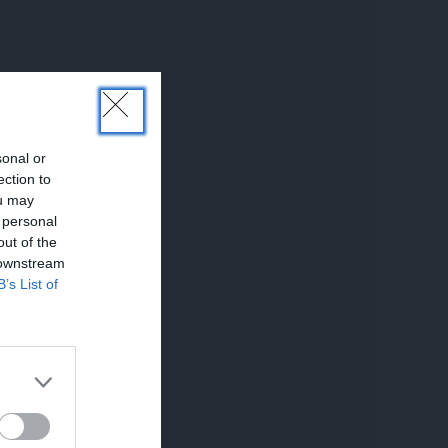
sonal or
ection to
ou may
 personal
out of the
 downstream
B’s List of