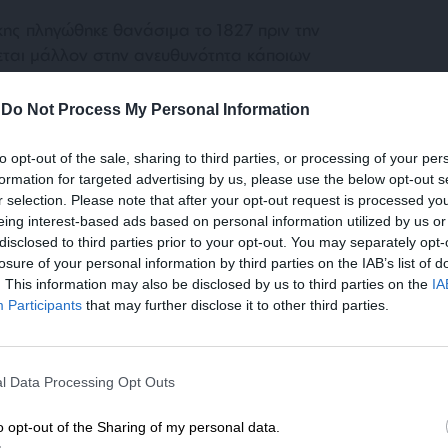
ης πληγώθηκε θανάσιμα το 1827 πριν την
εται μάλλον στην ανευθυνότητα κάποιων
ν, παρά σε κάποιο ιστορικό νόμο. Η
έμενων ιστορικών νόμων είναι πιο εύκολη
-
Do Not Process My Personal Information
ορικών διδαγμάτων.
to opt-out of the sale, sharing to third parties, or processing of your per
formation for targeted advertising by us, please use the below opt-out s
r selection. Please note that after your opt-out request is processed y
eing interest-based ads based on personal information utilized by us or
disclosed to third parties prior to your opt-out. You may separately opt-
losure of your personal information by third parties on the IAB’s list of
. This information may also be disclosed by us to third parties on the
IA
Participants
that may further disclose it to other third parties.
ρελθόντος που θεωρούνται ανάλογα με τα
ορικών συμβάντων όπως η Γαλλική και η
ΕΝΙΣΧΥΣΤΕ ΤΟ
ο Ολοκαύτωμα είναι συχνότατες. Πέρα από
l Data Processing Opt Outs
δίως– όταν δηλώνει απόλυτα αντικειμενικός,
Στηρίξτε με τη χορηγία σας για να επιβιώσει
την περιοδολόγηση που είναι πάντοτε και
η Αδέσμευτη Δημοσιογραφία του
o opt-out of the Sharing of my personal data.
Με άλλα λόγια το όποιο ιστορικό έργο είναι