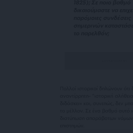
1825); Σε ποιο βαθμό
δικαιούμαστε να επιχ
παρόμοιες συνδέσεις
σημερινών καταστάσ
το παρελθόν;
Πολλοί ιστορικοί δηλώνουν ότ
αναντίρρητη– “ιστορική αλήθεια
διδάσκει
» και, συνεπώς, δεν μπ
το μέλλον. Σε ένα βαθμό αυτό ι
διατύπωση απαράβατων νόμων α
επιστημών.