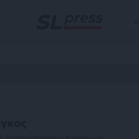
Α
άγκος
ς στο Πάντειο Πανεπιστήμιο. Ασχολείται με την