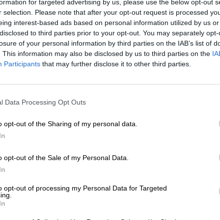
formation for targeted advertising by us, please use the below opt-out s
ΕΣ
r selection. Please note that after your opt-out request is processed y
α μια ιδέα και μια χούφτα χώμα – Αγία
eing interest-based ads based on personal information utilized by us or
φία και Αιγαίο
disclosed to third parties prior to your opt-out. You may separately opt-
/07/2020
losure of your personal information by third parties on the IAB’s list of
. This information may also be disclosed by us to third parties on the
IA
Participants
that may further disclose it to other third parties.
ΕΝΙΣΧΥΣΤΕ ΤΟ
ΛΙΤΙΣΜΟΣ
ς μετατρέψαμε τη Γιόγκα στον υπ’
l Data Processing Opt Outs
Στηρίξτε με τη χορηγία σας για να επιβιώσει
ιθμό 1 εθνικό μας κίνδυνο!
η Αδέσμευτη Δημοσιογραφία του
/06/2020
o opt-out of the Sharing of my personal data.
SLpress.gr.
In
o opt-out of the Sale of my Personal Data.
ΔΩΡΕΑ
In
ΕΣ
* Ελάχιστη συνεισφορά 5€
ό τον original στον trendy πατριωτισμό
to opt-out of processing my Personal Data for Targeted
ing.
/04/2020
In