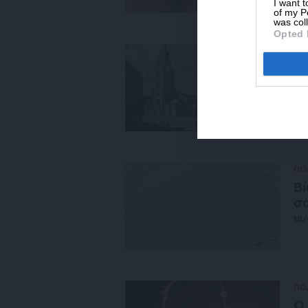
I want t
of my P
was col
Opted 
ΟΙ
Τα
βο
24
ΠΟ
Βί
σο
18
ΠΟ
Ο 