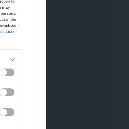
ection to
ou may
 personal
out of the
 downstream
B’s List of