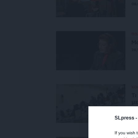
08
ΠΟ
Μα
28/
ΚΟ
Τι
με
04
SLpress 
If you wish 