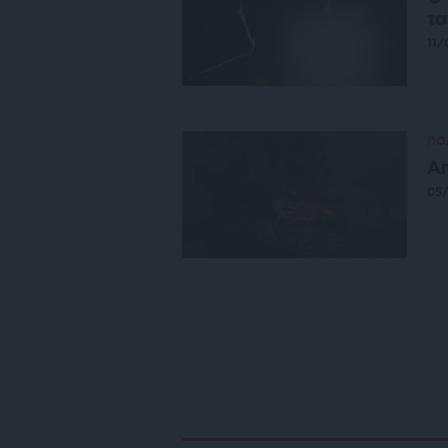
τα
11/
ΠΟ
Απ
05