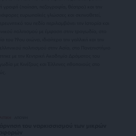
κή γραφή (ποίηση, πεζογραφία, θέατρο) και την
διάφορες ευρωπαϊκές γλώσσες και σκηνοθετεί,
ρευνητικό του πεδίο περιλαμβάνει την Ιστορία και
νικού πολιτισμού με έμφαση στην τραγωδία, στο
α του 19ου αιώνα, ιδιαίτερα την γαλλική και την
ελληνικού πολιτισμού στην Ασία, στο Πανεπιστήμιο
στηκε με την Κεντρική Ακαδημία Δράματος του
γωδία με Κινέζους και Έλληνες ηθοποιούς στο
ύς.
ΛΙΤΙΚΗ
ΑΠΟΨΗ
άρνηση του ναρκισσισμού των μικρών
ιαφορών