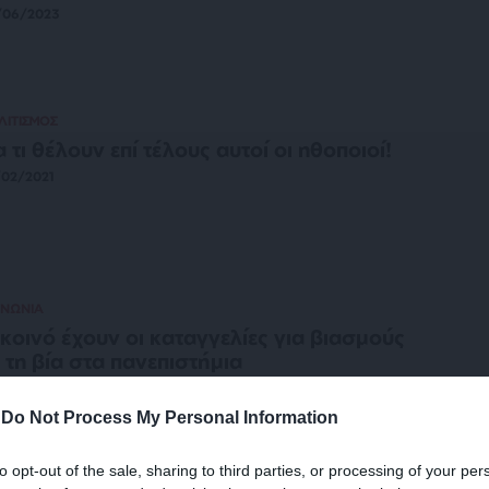
/06/2023
ΛΙΤΙΣΜΟΣ
 τι θέλουν επί τέλους αυτοί οι ηθοποιοί!
02/2021
ΙΝΩΝΙΑ
 κοινό έχουν οι καταγγελίες για βιασμούς
 τη βία στα πανεπιστήμια
/02/2021
-
Do Not Process My Personal Information
to opt-out of the sale, sharing to third parties, or processing of your per