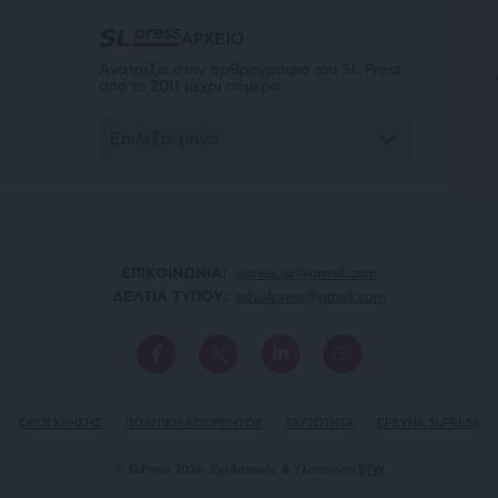
ΑΡΧΕΙΟ
Ανατρέξτε στην αρθρογραφία του SL Press
από το 2011 μέχρι σήμερα
ΕΠΙΚΟΙΝΩΝΙA:
slpress.gr@gmail.com
ΔΕΛΤΙΑ ΤΥΠΟΥ:
adv.slpress@gmail.com
ΟΡΟΙ ΧΡΗΣΗΣ
ΠΟΛΙΤΙΚΗ ΑΠΟΡΡΗΤΟΥ
TAYTOTHTA
ΕΡΕΥΝΑ SLPRESS
© SLPress 2026. Σχεδιασμός & Υλοποίηση
BTW