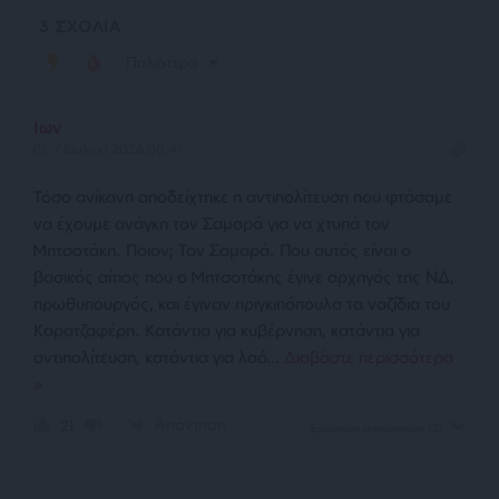
3
ΣΧΟΛΙΑ
Παλιότερα
Ιων
7 Ιουλίου 2026 00:41
Τόσο ανίκανη αποδείχτηκε η αντιπολίτευση που φτάσαμε
να έχουμε ανάγκη τον Σαμαρά για να χτυπά τον
Μητσοτάκη. Ποιον; Τον Σαμαρά. Που αυτός είναι ο
βασικός αίτιος που ο Μητσοτάκης έγινε αρχηγός της ΝΔ,
πρωθυπουργός, και έγιναν πριγκιπόπουλα τα ναζίδια του
Καρατζαφέρη. Κατάντια για κυβέρνηση, κατάντια για
αντιπολίτευση, κατάντια για λαό
…
Διαβάστε περισσότερα
»
Απάντηση
21
Εμφάνιση απαντήσεων
(2)