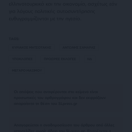
ελληνοτουρκικά και την οικονομία, ασχέτως εάν
για λόγους πολιτικής αυτοσυντήρησης
ευθυγραμμίζονται με την ηγεσία.
TAGS:
ΚΥΡΙΑΚΟΣ ΜΗΤΣΟΤΑΚΗΣ
ΑΝΤΩΝΗΣ ΣΑΜΑΡΑΣ
ΥΠΟΚΛΟΠΕΣ
ΠΡΟΩΡΕΣ ΕΚΛΟΓΕΣ
ΝΔ
ΜΕΓΑΡΟ ΜΑΞΙΜΟΥ
Οι απόψεις που αναφέρονται στο κείμενο είναι
προσωπικές του αρθρογράφου και δεν εκφράζουν
απαραίτητα τη θέση του SLpress.gr
Απαγορεύεται η αναδημοσίευση του άρθρου από άλλες
ιστοσελίδες χωρίς άδεια του SLpress.gr. Επιτρέπεται η