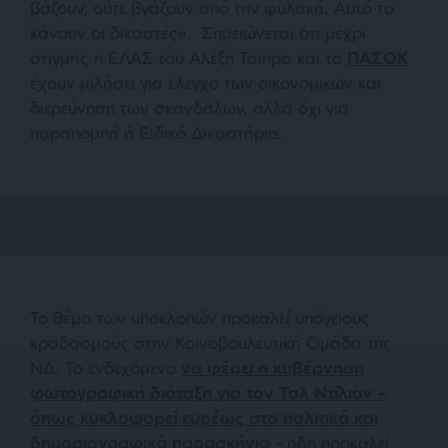
βάζουν, ούτε βγάζουν από την φυλακή. Αυτό το
κάνουν οι δικαστές»
.
Σημειώνεται ότι μέχρι
στιγμής η ΕΛΑΣ του Αλέξη Τσίπρα και το
ΠΑΣΟΚ
έχουν μιλήσει για έλεγχο των οικονομικών και
διερεύνηση των σκανδάλων, αλλά όχι για
παραπομπή ή Ειδικό Δικαστήριο.
Το θέμα των υποκλοπών προκαλεί υπόγειους
κραδασμούς στην Κοινοβουλευτική Ομάδα της
ΝΔ. Το ενδεχόμενο
να φέρει η κυβέρνηση
φωτογραφική διάταξη για τον Ταλ Ντίλιαν –
όπως κυκλοφορεί ευρέως στα πολιτικά και
δημοσιογραφικά παρασκήνια
– ήδη προκαλεί