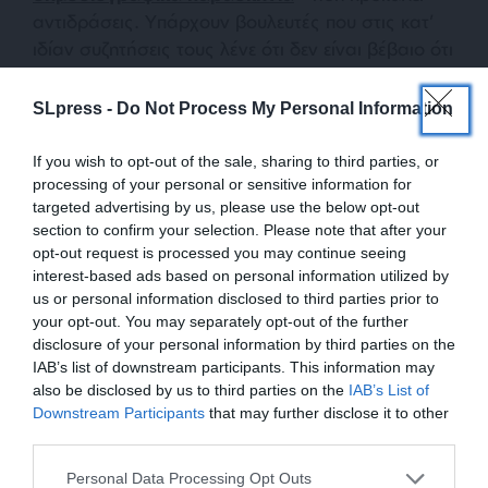
αντιδράσεις. Υπάρχουν βουλευτές που στις κατ’
ιδίαν συζητήσεις τους λένε ότι δεν είναι βέβαιο ότι
θα ψηφίσουν.
SLpress -
Do Not Process My Personal Information
Και πάλι σενάρια πρόωρων εκλογών
If you wish to opt-out of the sale, sharing to third parties, or
processing of your personal or sensitive information for
Η αντιπαράθεση Μητσοτάκη-Σαμαρά φουντώνει
targeted advertising by us, please use the below opt-out
με φόντο τις πολιτικές εξελίξεις και τα σενάρια
section to confirm your selection. Please note that after your
πρόωρων εκλογών που επανέρχονται με πιθανές
opt-out request is processed you may continue seeing
ημερομηνίες την 27η Σεπτεμβρίου και τις 4 ή 11
interest-based ads based on personal information utilized by
Οκτωβρίου. Στο Μέγαρο Μαξίμου υπάρχει η
us or personal information disclosed to third parties prior to
your opt-out. You may separately opt-out of the further
βεβαιότητα ότι το κόμμα Σαμαρά σε κάθε
disclosure of your personal information by third parties on the
περίπτωση θα αφαιρέσει ένα κρίσιμο ποσοστό –
IAB’s list of downstream participants. This information may
περί τις τρεις ποσοστιαίες μονάδες. Έτσι όμως
also be disclosed by us to third parties on the
IAB’s List of
είναι αρκετά πιθανό η ΝΔ να πέσει κάτω από το
ΕΝΙΣΧΥΣΤΕ ΤΟ
Downstream Participants
that may further disclose it to other
25% και να ανοίξει ο ασκός του Αιόλου της
third parties.
αμφισβήτησης του Μητσοτάκη.
Στηρίξτε με τη χορηγία σας για να
Personal Data Processing Opt Outs