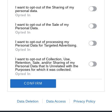
επιβιώσει η Αδέσμευτη
Έμπειρος δημοσκόπος έλεγε σε συνδαιτημόνες
I want to opt-out of the Sharing of my
Δημοσιογραφία του SLpress.gr.
personal data.
του ότι, υπό προϋποθέσεις – το ποσοστό του
Opted In
κόμματος Σαμαρά και την συμμετοχή – δεν
I want to opt-out of the Sale of my
αποκλείεται ακόμη και το ακραίο σενάριο να έχει η
ΔΩΡΕΑ
Personal Data.
ΝΔ το ένα μπροστά στο τελικό της ποσοστό. Σε
Opted In
* Ελάχιστη συνεισφορά 5€
κάθε περίπτωση το ενδοπαραταξιακό παιχνίδι
I want to opt-out of processing my
μόλις ξεκίνησε και προβλέπεται ότι θα έχει πολλά
Personal Data for Targeted Advertising.
Opted In
και σκληρά ακόμη επεισόδια.
I want to opt-out of Collection, Use,
Retention, Sale, and/or Sharing of my
Στο ερώτημα γιατί ο Κυριάκος να εγκαταλείψει την
Personal Data that Is Unrelated with the
Purposes for which it was collected.
άσκηση της εξουσίας έξι ή επτά μήνες νωρίτερα
Opted In
και να προσφύγει σε πρόωρες εκλογές, μπορεί να
υπάρξει μία απάντηση: Για να προλάβει περαιτέρω
CONFIRM
υποχώρηση της ΝΔ, να διατηρήσει έστω και
αποδυναμωμένος τον έλεγχο των πολιτικών
εξελίξεων και να έχει καθοριστικό ρόλο στον
Data Deletion
Data Access
Privacy Policy
σχηματισμό της κυβέρνησης της επόμενης