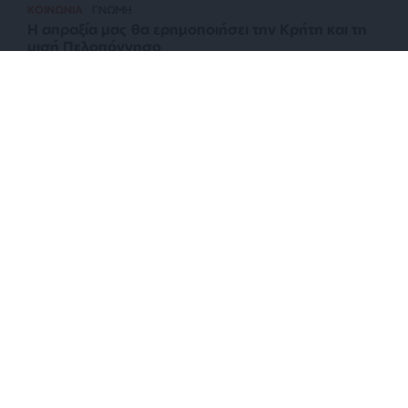
ΚΟΙΝΩΝΙΑ
ΓΝΩΜΗ
Η απραξία μας θα ερημοποιήσει την Κρήτη και τη
μισή Πελοπόννησο
ΕΠΙΣΤΡΟΦΗ ΣΤΗΝ ΑΡΧΗ ΤΗΣ ΣΕΛΙΔΑΣ
NEWSLETTER
ΑΡΧΕΙΟ