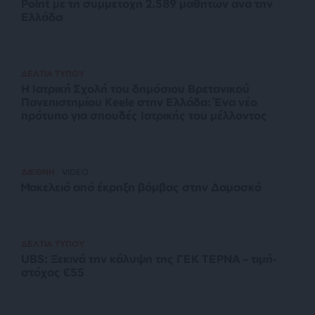
Point με τη συμμετοχή 2.589 μαθητών ανά την
Ελλάδα
ΔΕΛΤΙΑ ΤΥΠΟΥ
Η Ιατρική Σχολή του δημόσιου Βρετανικού
Πανεπιστημίου Keele στην Ελλάδα: Ένα νέο
πρότυπο για σπουδές Ιατρικής του μέλλοντος
ΔΙΕΘΝΗ
VIDEO
Μακελειό από έκρηξη βόμβας στην Δαμασκό
ΔΕΛΤΙΑ ΤΥΠΟΥ
UBS: Ξεκινά την κάλυψη της ΓΕΚ ΤΕΡΝΑ – τιμή-
στόχος €55