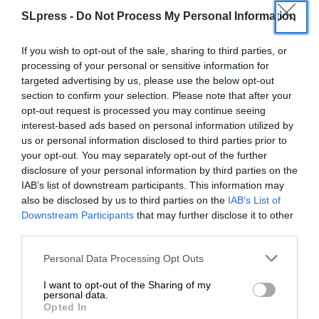
SLpress -
Do Not Process My Personal Information
Eάν δε υπήρχε οποιαδήποτε αμφιβολία για την
If you wish to opt-out of the sale, sharing to third parties, or
πολιτική του επάρκεια, το μόνο που είχαν να
processing of your personal or sensitive information for
κάνουν ήταν να διοργανώσουν την τελευταία
targeted advertising by us, please use the below opt-out
εβδομάδα το αυτονόητο debate μεταξύ όλων των
section to confirm your selection. Please note that after your
υποψηφίων, στο οποίο θα επιβεβαιώνονταν οι
opt-out request is processed you may continue seeing
απόψεις τους. Δεν έκαναν όμως ούτε αυτό, με τη
interest-based ads based on personal information utilized by
us or personal information disclosed to third parties prior to
δικαιολογία ότι δεν ταιριάζει στην κουλτούρα της
your opt-out. You may separately opt-out of the further
Αριστεράς. Τώρα πια το έκαψαν και είναι αργά.
disclosure of your personal information by third parties on the
IAB’s list of downstream participants. This information may
Τέλος, η αντιμετώπιση της ήττας, υπενθύμισε τα
also be disclosed by us to third parties on the
IAB’s List of
ΕΝΙΣΧΥΣΤΕ ΤΟ
Downstream Participants
that may further disclose it to other
λανθασμένα συμπεράσματα στα οποία κατέληξαν
third parties.
οι κομματικοί μηχανισμοί μετά από κάθε μήνυμα
που έστειλε ο λαός. Ενώ μέχρι το απόγευμα όλοι
Στηρίξτε με τη χορηγία σας για να
Personal Data Processing Opt Outs
οι υποψήφιοι έκαναν πανηγυρικές δηλώσεις για τη
επιβιώσει η Αδέσμευτη
I want to opt-out of the Sharing of my
μαζική προσέλευση του κόσμου, μετά την
Δημοσιογραφία του SLpress.gr.
personal data.
ανακοίνωση των εκλογικών αποτελεσμάτων
Opted In