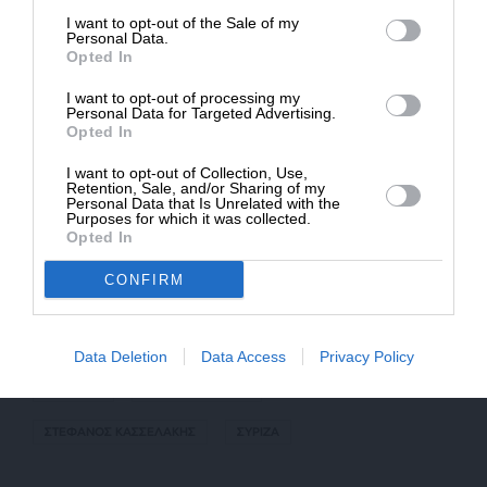
αμφισβήτησαν ακόμα και τα κριτήρια των μελών
I want to opt-out of the Sale of my
του κόμματός τους! Μια γιορτή της Δημοκρατίας
ΔΩΡΕΑ
Personal Data.
Opted In
έκλεισε με ένα φινάλε τοξικότητας, προφανώς,
* Ελάχιστη συνεισφορά 5€
βλάπτοντας το ίδιο το κόμμα τους.
I want to opt-out of processing my
Personal Data for Targeted Advertising.
Opted In
Το αποτέλεσμα του πρώτου γύρου των εκλογών
κρίθηκε από πολιτικές αποφάσεις. Οι κομματικοί
I want to opt-out of Collection, Use,
Retention, Sale, and/or Sharing of my
μηχανισμοί επανέλαβαν, για άλλη μια φορά, όλα
Personal Data that Is Unrelated with the
Purposes for which it was collected.
τα λάθη που θα μπορούσαν να κάνουν και η
Opted In
κοινωνία απάντησε με το πιο ξεκάθαρο μήνυμα
που θα μπορούσε να στείλει. Τόσο απλά!
CONFIRM
Data Deletion
Data Access
Privacy Policy
TAGS:
ΑΡΙΣΤΕΡΑ
ΕΦΗ ΑΧΤΣΙΟΓΛΟΥ
ΣΤΕΦΑΝΟΣ ΚΑΣΣΕΛΑΚΗΣ
ΣΥΡΙΖΑ