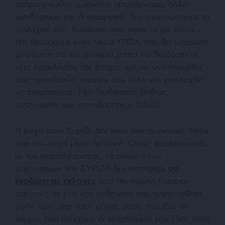
επόμενο κύκλο. Δύσκολο, πρωτόγνωρο, αλλά
ελπιδοφόρο και δημιουργικό…Να ανανεώσουμε το
στελεχικό μας δυναμικό από πάνω μέχρι κάτω…
Να εφεύρουμε έναν νέο ΣΥΡΙΖΑ, που θα μπορέσει
με σεμνότητα και ανοιχτά μάτια να διαβάσει τις
νέες προκλήσεις της εποχής και να ανταποκριθεί
στις προσδοκίες εκείνων που θέλει και έχει ταχθεί
να εκπροσωπεί…Μία διαδικασία βαθιάς
ανανέωσης και επανίδρυσης».
Τελεία!
Η μάχη στον Σύριζα δεν είναι επικοινωνιακή. Ήταν
από την αρχή μόνο πολιτική. Όπως αποδεικνύεται
εκ του αποτελέσματος, το σύνολο των
μηχανισμών του ΣΥΡΙΖΑ δεν κατάφερε
να
κερδίσει τις εκλογές
από την πρώτη Κυριακή
απέναντι σε ένα νέο άνθρωπο, που εμφανίσθηκε
μόλις πριν από τρεις μήνες, μέσα στο ίδιο το
κόμμα, που ελέγχουν οι κληρονόμοι του. Πως είναι