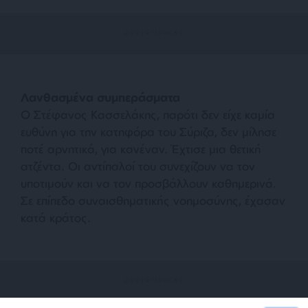
Λανθασμένα συμπεράσματα
Ο Στέφανος Κασσελάκης, παρότι δεν είχε καμία
ευθύνη για την κατηφόρα του Σύριζα, δεν μίλησε
ποτέ αρνητικά, για κανέναν. Έχτισε μια θετική
ατζέντα. Οι αντίπαλοί του συνεχίζουν να τον
υποτιμούν και να τον προσβάλλουν καθημερινά.
Σε επίπεδο συναισθηματικής νοημοσύνης, έχασαν
κατά κράτος.