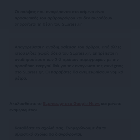
Οι απόψεις που αναφέρονται στο κείμενο είναι
προσωπικές του αρθρογράφου και δεν εκφράζουν
απαραίτητα τη θέση του SLpress.gr
Απαγορεύεται η αναδημοσίευση του άρθρου από άλλες
ιστοσελίδες χωρίς άδεια του SLpress.gr. Επιτρέπεται η
αναδημοσίευση των 2-3 πρώτων παραγράφων με την
προσθήκη ενεργού link για την ανάγνωση της συνέχειας
στο SLpress.gr. Οι παραβάτες θα αντιμετωπίσουν νομικά
μέτρα.
Ακολουθήστε το
SLpress.gr στο Google News
και μείνετε
ενημερωμένοι
Kαταθέστε το σχολιό σας. Eνημερώνουμε ότι τα
υβριστικά σχόλια θα διαγράφονται.