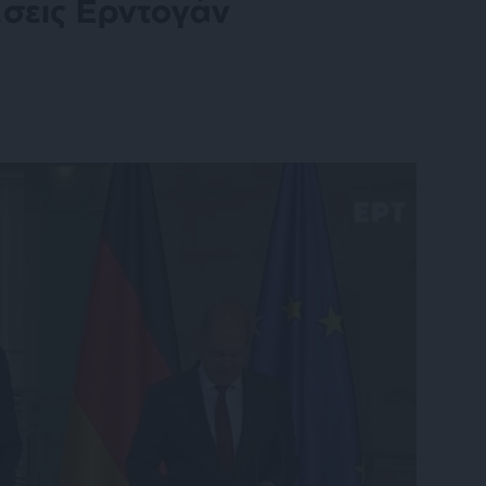
έσεις Ερντογάν