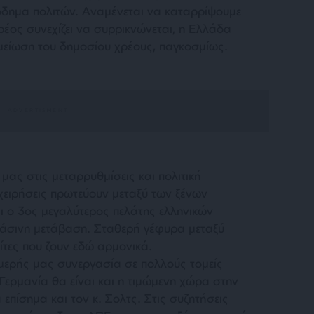
σόδημα πολιτών. Αναμένεται να καταρρίψουμε
ρέος συνεχίζει να συρρικνώνεται, η Ελλάδα
 μείωση του δημοσίου χρέους, παγκοσμίως.
ας στις μεταρρυθμίσεις και πολιτική
ιχειρήσεις πρωτεύουν μεταξύ των ξένων
αι ο 3ος μεγαλύτερος πελάτης ελληνικών
ράσινη μετάβαση. Σταθερή γέφυρα μεταξύ
ίτες που ζουν εδώ αρμονικά.
ιμερής μας συνεργασία σε πολλούς τομείς
Γερμανία θα είναι και η τιμώμενη χώρα στην
πίσημα και τον κ. Σολτς. Στις συζητήσεις