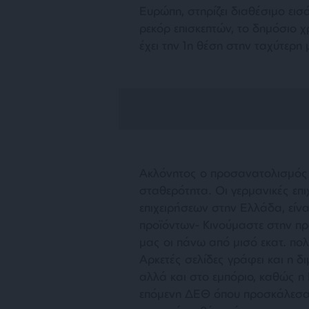
Ευρώπη, στηρίζει διαθέσιμο ει
ρεκόρ επισκεπτών, το δημόσιο χ
έχει την 1η θέση στην ταχύτερη
Ακλόνητος ο προσανατολισμός μ
σταθερότητα. Οι γερμανικές επ
επιχειρήσεων στην Ελλάδα, είν
προϊόντων- Κινούμαστε στην π
μας οι πάνω από μισό εκατ. πολ
Αρκετές σελίδες γράφει και η δ
αλλά και στο εμπόριο, καθώς η 
επόμενη ΔΕΘ όπου προσκάλεσα ε