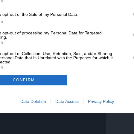
SLpress.gr.
In
o opt-out of the Sale of my Personal Data.
ΔΩΡΕΑ
In
ε ότι «οι πράξεις της Χαμάς καταδικάζονται
* Ελάχιστη συνεισφορά 5€
to opt-out of processing my Personal Data for Targeted
νός πως διαφωνούμε με τον κ. Ερντογάν, δεν
ing.
In
ουμε και αυτή την πρόοδο θα
ήσουμε με την επίσκεψη του στην Αθήνα στις
o opt-out of Collection, Use, Retention, Sale, and/or Sharing
ersonal Data that Is Unrelated with the Purposes for which it
lected.
In
CONFIRM
Data Deletion
Data Access
Privacy Policy