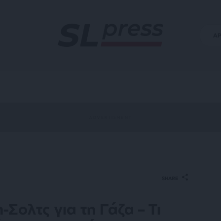
Α
SHARE
Σολτς για τη Γάζα – Τι