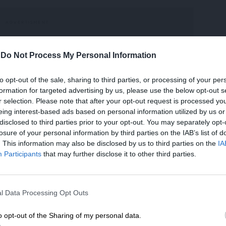
-
Do Not Process My Personal Information
στο Ουκρανικό: «Φυσικά, συζητήσαμε και για
to opt-out of the sale, sharing to third parties, or processing of your per
και τον πόλεμο, συμφωνήσαμε πως οι δύο
formation for targeted advertising by us, please use the below opt-out s
νία. Παράλληλα, συζητήσαμε και για τη
r selection. Please note that after your opt-out request is processed y
τητες μεταρρυθμίσεις στις υπό ένταξη χώρες.
eing interest-based ads based on personal information utilized by us or
κό, όπου επίσης η Γερμανία αντιμετωπίζει
disclosed to third parties prior to your opt-out. You may separately opt-
 μας είναι καλές και ευελπιστώ να
losure of your personal information by third parties on the IAB’s list of
. This information may also be disclosed by us to third parties on the
IA
ά».
Participants
that may further disclose it to other third parties.
, ο Σολτς απάντησε πως «κατ’ αρχάς
ΕΝΙΣΧΥΣΤΕ ΤΟ
αμάς είναι τρομοκρατική οργάνωση και ο
l Data Processing Opt Outs
υναίκες, ήταν μια ωμή πράξη βαρβαρότητας.
Στηρίξτε με τη χορηγία σας για να επιβιώσει
ανία με όλα τα μέσα. Προσπαθήσαμε πάντα
η Αδέσμευτη Δημοσιογραφία του
o opt-out of the Sharing of my personal data.
 τις καλές εξελίξεις στα ελληνοτουρκικά»