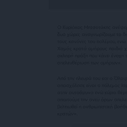
Ο Κυριάκος Μητσοτάκης ανέφερε
δυο χώρες αναγνωρίζουμε το δ
τους κανόνες του πολέμου, ενώ 
Χαμάς κρατά ομήρους παιδιά χωρ
σκληρή πράξη που κάνει ένοχη 
απελευθέρωση των ομήρων».
Από την πλευρά του και ο Όλαφ
απασχόλησε είναι ο πόλεμος Ισ
στην αυτοάμυνα ενώ κύριο θέμα
απαιτούμε την ανευ όρων απελε
βελτιωθεί η ανθρωπιστική βοήθ
κρατών».