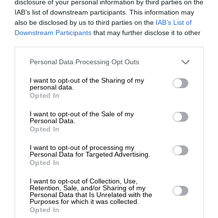
disclosure of your personal information by third parties on the
IAB’s list of downstream participants. This information may
also be disclosed by us to third parties on the
IAB’s List of
ΕΝΙΣΧΥΣΤΕ ΤΟ
Downstream Participants
that may further disclose it to other
third parties.
Στηρίξτε με τη χορηγία σας για να
Personal Data Processing Opt Outs
TAGS:
επιβιώσει η Αδέσμευτη
I want to opt-out of the Sharing of my
Δημοσιογραφία του SLpress.gr.
ΣΥΡΙΖΑ
ΣΤΕΦΑΝΟΣ ΚΑΣΣΕΛΑΚΗΣ
ΑΛΕΞΗΣ ΤΣΙΠΡΑΣ
personal data.
Opted In
ΕΚΛΟΓΕΣ
I want to opt-out of the Sale of my
ΔΩΡΕΑ
Personal Data.
Opted In
* Ελάχιστη συνεισφορά 5€
Οι απόψεις που αναφέρονται στο κείμενο είναι
I want to opt-out of processing my
προσωπικές του αρθρογράφου και δεν εκφράζουν
Personal Data for Targeted Advertising.
απαραίτητα τη θέση του SLpress.gr
Opted In
I want to opt-out of Collection, Use,
Retention, Sale, and/or Sharing of my
Απαγορεύεται η αναδημοσίευση του άρθρου από άλλες
Personal Data that Is Unrelated with the
Purposes for which it was collected.
ιστοσελίδες χωρίς άδεια του SLpress.gr. Επιτρέπεται η
Opted In
αναδημοσίευση των 2-3 πρώτων παραγράφων με την