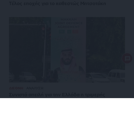
Τέλος εποχής για το καθεστώς Μητσοτάκη
ΔΙΕΘΝΗ
ΑΝΑΛΥΣΗ
Συνιστά απειλή για την Ελλάδα η τριμερής
συμμαχία Τουρκίας-Σαουδικής Αραβίας-
Πακιστάν;