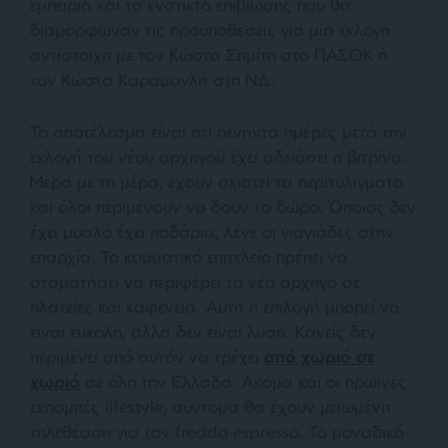
εμπειρία και το ένστικτο επιβίωσης που θα
διαμόρφωναν τις προϋποθέσεις για μία εκλογή
αντίστοιχη με τον Κώστα Σημίτη στο ΠΑΣΟΚ ή
τον Κώστα Καραμανλή στη ΝΔ.
Το αποτέλεσμα είναι ότι πενήντα ημέρες μετά την
εκλογή του νέου αρχηγού έχει αδειάσει η βιτρίνα.
Μέρα με τη μέρα, έχουν σκιστεί τα περιτυλίγματα
και όλοι περιμένουν να δουν το δώρο. Όποιος δεν
έχει μυαλό έχει ποδάρια, λένε οι γιαγιάδες στην
επαρχία. Το κομματικό επιτελείο πρέπει να
σταματήσει να περιφέρει το νέο αρχηγό σε
πλατείες και καφενεία. Αυτή η επιλογή μπορεί να
είναι εύκολη, αλλά δεν είναι λύση. Κανείς δεν
περιμένει από αυτόν να τρέχει
από χωριό σε
χωριό
σε όλη την Ελλάδα. Ακόμα και οι πρωινές
εκπομπές lifestyle, σύντομα θα έχουν μειωμένη
τηλεθέαση για τον freddo espresso. Το μοναδικό