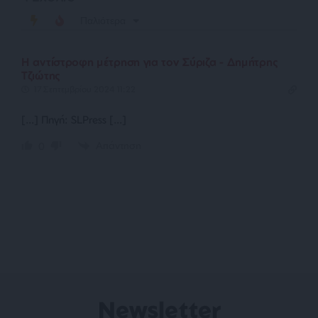
Παλιότερα
Η αντίστροφη μέτρηση για τον Σύριζα - Δημήτρης
Τζιώτης
17 Σεπτεμβρίου 2024 11:22
[…] Πηγή: SLPress […]
Απάντηση
0
Newsletter