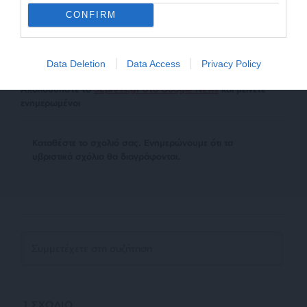
προσθήκη ενεργού link για την ανάγνωση της συνέχειας
CONFIRM
στο SLpress.gr. Οι παραβάτες θα αντιμετωπίσουν νομικά
μέτρα.
Data Deletion
Data Access
Privacy Policy
Ακολουθήστε το
SLpress.gr στο Google News
και μείνετε
ενημερωμένοι
Kαταθέστε το σχολιό σας. Eνημερώνουμε ότι τα
υβριστικά σχόλια θα διαγράφονται.
1
ΣΧΟΛΙΟ