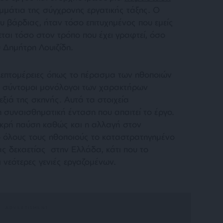
μάτια της σύγχρονης εργατικής τάξης. Ο
υ βάρδιας, ήταν τόσο επιτυχημένος που εμείς
εται τόσο στον τρόπο που έχει γραφτεί, όσο
υ Δημήτρη Λουιζίδη.
λεπτομέρειες όπως το πέρασμα των ηθοποιών
οι σύντομοι μονόλογοι των χαρακτήρων
ξιά της σκηνής. Αυτά τα στοιχεία
συναισθηματική ένταση που απαιτεί το έργο.
ικρή παύση καθώς και η αλλαγή στον
ό όλους τους ηθοποιούς το καταστρατηγημένο
ας δεκαετίας στην Ελλάδα, κάτι που το
ι νεότερες γενιές εργαζομένων.