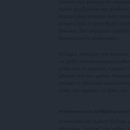
έγκειται στο γεγονός ότι αποφε
αυτού αναδεικνύει την αληθινή
παραμένουν κλειστοί στον εαυτό
στιγμές, ενώ η σκηνοθεσία ακολ
δηλώνει. Δεν υπάρχουν μεγάλες 
διαπεραστικές χειρονομίες.
Η Γκρέις σπρώχνει την καρέκλα
να χαθεί στο αστυνομικό μυθιστ
μέσα από τη μουσική, η φωνή τη
φθαρεί από τον χρόνο. Υπάρχου
υπάρχει η αδιάκοπη προσπάθεια 
τέλος της ημέρας, το τέλος της 
Η παράσταση στο ΔΗΠΕΘΕ Ιωαννίν
Η σκηνοθέτρια Αρίστη Τσέλου, 
ηθοποιών, “έπιασε” τον ρυθμό 