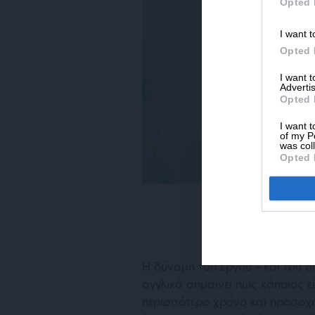
Opted 
I want t
Opted 
I want 
Advertis
Opted 
I want t
of my P
was col
Opted 
Η δύναμη του έργου – και του δ
αγγλικά σημαίνει πως κάποιος 
περισσότερο χρόνο και προσοχή