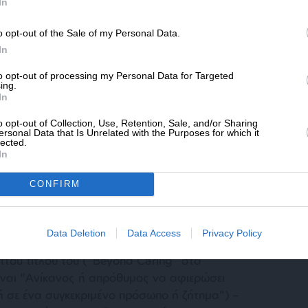
SLpress.gr.
In
o opt-out of the Sale of my Personal Data.
ΔΩΡΕΑ
In
* Ελάχιστη συνεισφορά 5€
to opt-out of processing my Personal Data for Targeted
ing.
In
o opt-out of Collection, Use, Retention, Sale, and/or Sharing
ersonal Data that Is Unrelated with the Purposes for which it
lected.
In
CONFIRM
Data Deletion
Data Access
Privacy Policy
ιττού τίτλου του (“Beyond Caring” στα
είναι “Ανίκανος ή απρόθυμος να αφιερώσει
 σε ένα συγκεκριμένο πρόσωπο ή ζήτημα”) –