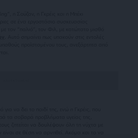
ng”, η Σούζαν, η Γκρέις και η Μπέκι
ιες σε ένα εργοστάσιο συσκευασίας
 με τον “παλιό”, τον Φιλ, με κατώτατο μισθό
ών
. Αυτό σημαίνει πως υπακούν στις εντολές
εγωπαθούς προϊσταμένου τους, ανεξάρτητα από
ται.
 για να δει το παιδί της, ενώ η Γκρέις, που
παρά τα σοβαρά προβλήματα υγείας της,
τους ζητείται να δουλέψουν όλη τη νύχτα με
ν είναι σε θέση να αρνηθεί. Ακόμα και το να