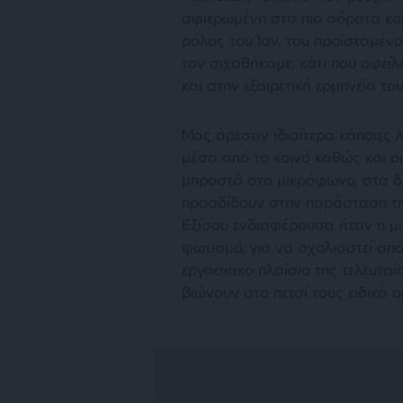
αφιερωμένη στα πιο αόρατα κομ
ρόλος του Ίαν, του προϊσταμένο
τον σιχαθήκαμε, κάτι που οφείλ
και στην εξαιρετική ερμηνεία το
Μας άρεσαν ιδιαίτερα κάποιες 
μέσα από το κοινό καθώς και 
μπροστά στο μικρόφωνο, στα δε
προσδίδουν στην παράσταση τη 
Εξίσου ενδιαφέρουσα ήταν η μ
φωτισμό, για να σχολιαστεί απ
εργασιακό πλαίσιο της τελευταί
βιώνουν στο πετσί τους ειδικά ο