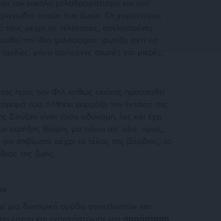
ύγει τον εύκολο μελοδραματισμό και αντ’
 τραγωδία αυτών των ζωών. Οι χαρακτήρες
 τους μέχρι τις τελευταίες, απελπισμένες
ουθεί την ίδια φιλοσοφία: φωτίζει αντί να
ομιλίες, μόνο αμήχανες σιωπές και μικρές,
 της προς τον Φιλ καθώς εκείνος προσπαθεί
όρημά του, η Μπέκι εκφράζει την έντασή της
ς Σούζαν είναι τόσο αδύναμη, λες και έχει
ν εκρήξεις θλίψης μα πάνω απ’ όλα, όμως,
για επιβίωση: μέχρι το τέλος της βάρδιας, το
ίδιας της ζωής.
ων
με μια δυναμική ομάδα συντελεστών και
του έργου και ενορχήστρωσε μια
παράσταση