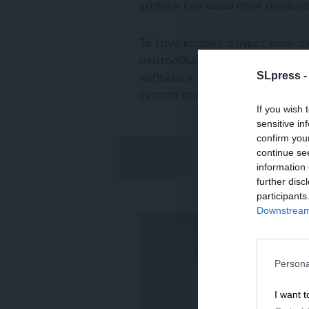
χάσουν ένα ευρώ στον αυτόματ
Το έργο κάποιες στιγμές είναι σ
ακατόρθωτο: κάνει τη διαδικασ
SLpress 
καθηλωτική. Καθώς ο χρόνος κυ
ένταση κορυφώνεται σταδιακά.
If you wish 
sensitive in
confirm you
continue se
information 
further disc
participants
Downstream 
Persona
I want t