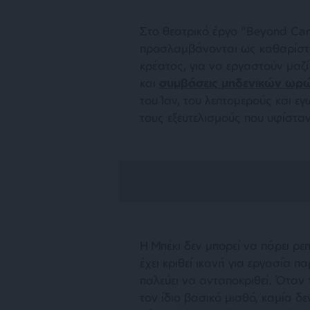
Στο θεατρικό έργο “Beyond Cari
προσλαμβάνονται ως καθαρίστρ
κρέατος, για να εργαστούν μαζί
και
συμβάσεις μηδενικών ωρ
του Ίαν, του λεπτομερούς και 
τους εξευτελισμούς που υφίσταν
Η Μπέκι δεν μπορεί να πάρει ρεπό
έχει κριθεί ικανή για εργασία 
παλεύει να ανταποκριθεί. Όταν 
τον ίδιο βασικό μισθό, καμία δε