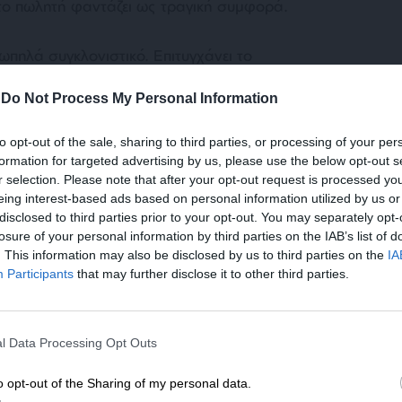
ο πωλητή φαντάζει ως τραγική συμφορά.
ιωπηλά συγκλονιστικό. Επιτυγχάνει το
ία της καθαριότητας να μοιάζει απόλυτα
-
Do Not Process My Personal Information
λά αργά, η συναισθηματική και θεατρική
to opt-out of the sale, sharing to third parties, or processing of your per
formation for targeted advertising by us, please use the below opt-out s
r selection. Please note that after your opt-out request is processed y
eing interest-based ads based on personal information utilized by us or
disclosed to third parties prior to your opt-out. You may separately opt-
losure of your personal information by third parties on the IAB’s list of
. This information may also be disclosed by us to third parties on the
IA
Participants
that may further disclose it to other third parties.
ΕΝΙΣΧΥΣΤΕ ΤΟ
l Data Processing Opt Outs
Στηρίξτε με τη χορηγία σας για να επιβιώσει
η Αδέσμευτη Δημοσιογραφία του
o opt-out of the Sharing of my personal data.