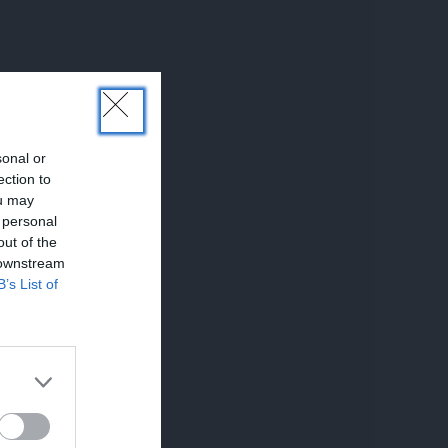
sonal or
ection to
ou may
 personal
out of the
 downstream
B’s List of