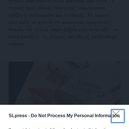
στιγμή, όσο δυνατή κι αν φάνταζε. Δεν ήταν. Γι’
αυτούς τους λίγους “αιώνιους” που έμειναν,
άξιζαν οι ματαιώσεις και οι πληγές. Τις έκαναν
όλα αυτά τα χρόνια να φαίνονται ασήμαντες.
Νομίζω ότι τα έως τώρα βιβλία μου είναι ωδές σε
αυτό ακριβώς: τις στιγμές που θα σε ακολουθούν
αιώνια…
SLpress -
Do Not Process My Personal Information