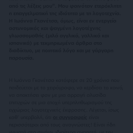
από τις λέξεις μου”. Μου φαινόταν ετερόκλητη
η επαγγελματική της ιδιότητα με τη λογοτεχνία.
Η Ιωάννα Γκανέτσα, όμως, είναι εν ενεργεία
αστυνομικός και ψαγμένη λογοτέχνης
γλωσσομαθής (μιλά αγγλικά, γαλλικά και
ισπανικά) με τεκμηριωμένα άρθρα στο
διαδίκτυο, με ποιητικό λόγο και με γάργαρη
παρουσία.
Η Ιωάννα Γκανέτσα κατάφερε σε 20 χρόνια που
παιδεύεται με το χειρόγραφο, να κερδίσει το κοινό,
να αποκτήσει φαν με μια αρραγή αλυσίδα
επιτυχιών σε μια εποχή υπερπληθωρισμού της
εγχώριας λογοτεχνικής έκφρασης. Λέγεται, ίσως
καθ’ υπερβολή, ότι
οι συγγραφείς
είναι
περισσότεροι από τους αναγνώστες! Είναι ήδη
γνωστή στο σινάφι, ιδιαίτερα αγαπητή, με την