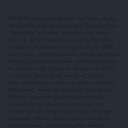
ΑΠ
: Κάθε ήρωας μου έχει κάτι από εμένα, αν και
κανένας δεν είναι εγώ, ούτε καν ο Τζανής από το
“Θείο Δώρο” που κάνει την έρευνα που έκανα
πάνω σε πίνακες ζωγραφικής που σχετίζονται με
το ερωτικό στοιχείο και τον έρωτα. Αγαπώ κάθε
έναν ήρωα – για διαφορετικούς λόγους- γιατί τους
έπλασα, ξενύχτησα μαζί τους, ταξιδέψαμε παρέα
ως το τέλος κάθε βιβλίου. Αν κάποιος μου έβαζε
το μαχαίρι στο λαιμό και μου έλεγε “διάλεξε”,
ίσως η απάντηση να ήταν ο ζωγράφος Θοδωρής
Μελλιδόνης, επίσης από το βιβλίο “Θείο Δώρο”.
Έπλασα τον χαρακτήρα με πολλή προσοχή,
τρυφερότητα και θαυμασμό, πατώντας στα
χνάρια ζωής αληθινών χαρακτήρων, αληθινών
ζωγράφων. Κάπως, κάπου, κάποτε, πιστεύω ότι
αυτός ο ήρωας –με κάποιον τρόπο- αλήθεια