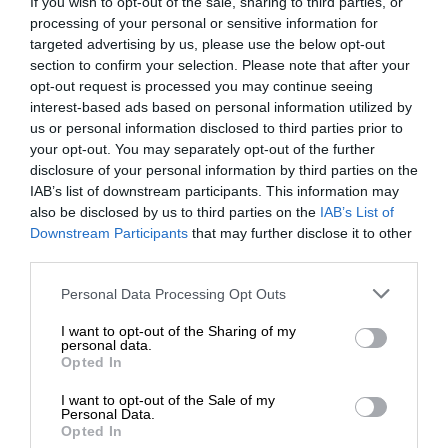
If you wish to opt-out of the sale, sharing to third parties, or
processing of your personal or sensitive information for
targeted advertising by us, please use the below opt-out
section to confirm your selection. Please note that after your
opt-out request is processed you may continue seeing
interest-based ads based on personal information utilized by
us or personal information disclosed to third parties prior to
your opt-out. You may separately opt-out of the further
disclosure of your personal information by third parties on the
IAB’s list of downstream participants. This information may
also be disclosed by us to third parties on the
IAB’s List of
ΕΝΙΣΧΥΣΤΕ ΤΟ
Downstream Participants
that may further disclose it to other
ΕΡ:
Υπήρξε κάποια περίεργη αντιμετώπιση από
third parties.
αναγνώστη/στρια σου;
Στηρίξτε με τη χορηγία σας για να
Personal Data Processing Opt Outs
επιβιώσει η Αδέσμευτη
ΑΠ:
Έχω πολλές ιστορίες να θυμηθώ αλλά καμία
I want to opt-out of the Sharing of my
Δημοσιογραφία του SLpress.gr.
που να με έχει φέρει σε δύσκολη θέση. Στο
personal data.
Opted In
σύνολο της, η σχέση μου με τους αναγνώστες έχει
εξαιρετικά θετικό πρόσημο. Και είναι υπέροχο.
I want to opt-out of the Sale of my
ΔΩΡΕΑ
Personal Data.
Σίγουρα υπάρχουν εκείνοι που θα εμφανιστούν
Opted In
για λίγο, θα πάρουν ή θα προσπαθήσουν να
* Ελάχιστη συνεισφορά 5€