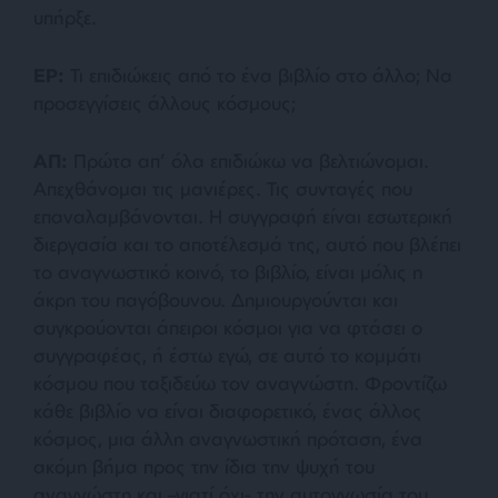
υπήρξε.
ΕΡ:
Τι επιδιώκεις από το ένα βιβλίο στο άλλο; Να
προσεγγίσεις άλλους κόσμους;
ΑΠ:
Πρώτα απ’ όλα επιδιώκω να βελτιώνομαι.
Απεχθάνομαι τις μανιέρες. Τις συνταγές που
επαναλαμβάνονται. Η συγγραφή είναι εσωτερική
διεργασία και το αποτέλεσμά της, αυτό που βλέπει
το αναγνωστικό κοινό, το βιβλίο, είναι μόλις η
άκρη του παγόβουνου. Δημιουργούνται και
συγκρούονται άπειροι κόσμοι για να φτάσει ο
συγγραφέας, ή έστω εγώ, σε αυτό το κομμάτι
κόσμου που ταξιδεύω τον αναγνώστη. Φροντίζω
κάθε βιβλίο να είναι διαφορετικό, ένας άλλος
κόσμος, μια άλλη αναγνωστική πρόταση, ένα
ακόμη βήμα προς την ίδια την ψυχή του
αναγνώστη και –γιατί όχι- την αυτογνωσία του.