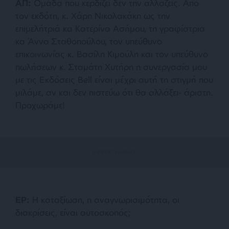
ΑΠ:
Ομάδα που κερδίζει δεν την αλλάζεις. Από
τον εκδότη, κ. Χάρη Νικολακάκη ως την
επιμελήτριά κα Κατερίνα Ασήμου, τη γραφίστρια
κα Άννα Σταθοπούλου, τον υπεύθυνο
επικοινωνίας κ. Βασίλη Κιμούλη και τον υπεύθυνο
πωλήσεων κ. Σταμάτη Χυτήρη η συνεργασία μου
με τις Εκδόσεις Bell είναι μέχρι αυτή τη στιγμή που
μιλάμε, αν και δεν πιστεύω ότι θα αλλάξει- άριστη.
Προχωράμε!
ΕΡ:
Η καταξίωση, η αναγνωρισιμότητα, οι
διακρίσεις, είναι αυτοσκοπός;