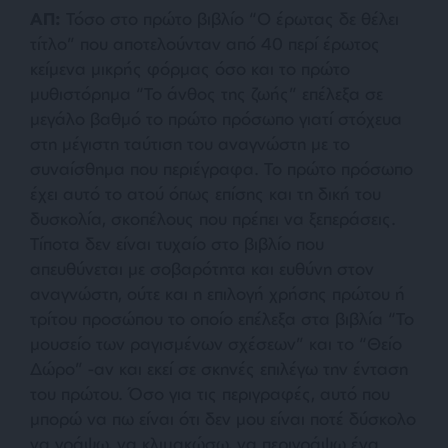
ΑΠ:
Τόσο στο πρώτο βιβλίο “Ο έρωτας δε θέλει
τίτλο” που αποτελούνταν από 40 περί έρωτος
κείμενα μικρής φόρμας όσο και το πρώτο
μυθιστόρημα “Το άνθος της ζωής” επέλεξα σε
μεγάλο βαθμό το πρώτο πρόσωπο γιατί στόχευα
στη μέγιστη ταύτιση του αναγνώστη με το
συναίσθημα που περιέγραφα. Το πρώτο πρόσωπο
έχει αυτό το ατού όπως επίσης και τη δική του
δυσκολία, σκοπέλους που πρέπει να ξεπεράσεις.
Τίποτα δεν είναι τυχαίο στο βιβλίο που
απευθύνεται με σοβαρότητα και ευθύνη στον
αναγνώστη, ούτε και η επιλογή χρήσης πρώτου ή
τρίτου προσώπου το οποίο επέλεξα στα βιβλία “Το
μουσείο των ραγισμένων σχέσεων” και το “Θείο
Δώρο” -αν και εκεί σε σκηνές επιλέγω την ένταση
του πρώτου. Όσο για τις περιγραφές, αυτό που
μπορώ να πω είναι ότι δεν μου είναι ποτέ δύσκολο
να γράψω, να κλιμακώσω, να περιγράψω ένα