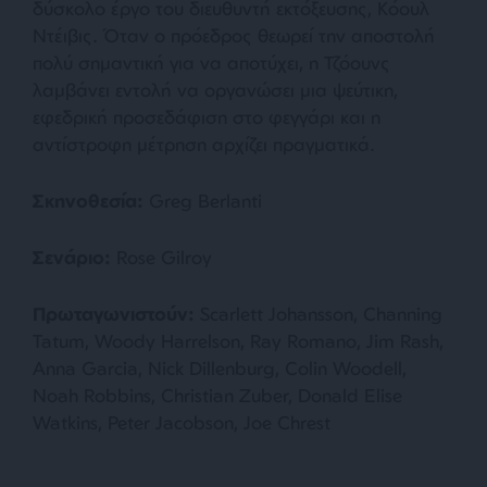
δύσκολο έργο του διευθυντή εκτόξευσης, Κόουλ
Ντέιβις. Όταν ο πρόεδρος θεωρεί την αποστολή
πολύ σημαντική για να αποτύχει, η Τζόουνς
λαμβάνει εντολή να οργανώσει μια ψεύτικη,
εφεδρική προσεδάφιση στο φεγγάρι και η
αντίστροφη μέτρηση αρχίζει πραγματικά.
Σκηνοθεσία
:
Greg Berlanti
Σενάριο
:
Rose Gilroy
Πρωταγωνιστούν
:
Scarlett Johansson, Channing
Tatum, Woody Harrelson, Ray Romano, Jim Rash,
Anna Garcia, Nick Dillenburg, Colin Woodell,
Noah Robbins, Christian Zuber, Donald Elise
Watkins, Peter Jacobson, Joe Chrest