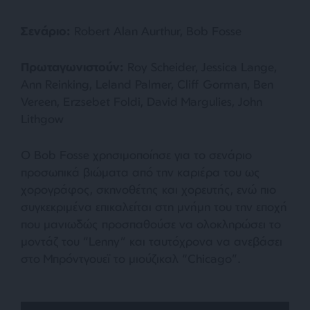
Σενάριο
:
Robert Alan Aurthur, Bob Fosse
Πρωταγωνιστούν
:
Roy Scheider, Jessica Lange,
Ann Reinking, Leland Palmer, Cliff Gorman, Ben
Vereen, Erzsebet Foldi, David Margulies, John
Lithgow
Ο Bob Fosse χρησιμοποίησε για το σενάριο
προσωπικά βιώματα από την καριέρα του ως
χορογράφος, σκηνοθέτης και χορευτής, ενώ πιο
συγκεκριμένα επικαλείται στη μνήμη του την εποχή
που μανιωδώς προσπαθούσε να ολοκληρώσει το
μοντάζ του “Lenny” και ταυτόχρονα να ανεβάσει
στο Μπρόντγουεϊ το μιούζικαλ “Chicago”.