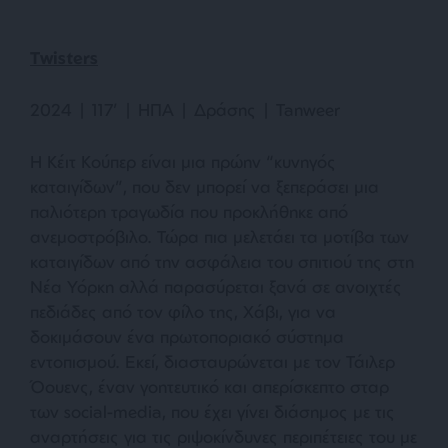
Twisters
2024 | 117’ | ΗΠΑ | Δράσης | Tanweer
Η Κέιτ Κούπερ είναι μια πρώην “κυνηγός
καταιγίδων”, που δεν μπορεί να ξεπεράσει μια
παλιότερη τραγωδία που προκλήθηκε από
ανεμοστρόβιλο. Τώρα πια μελετάει τα μοτίβα των
καταιγίδων από την ασφάλεια του σπιτιού της στη
Νέα Υόρκη αλλά παρασύρεται ξανά σε ανοιχτές
πεδιάδες από τον φίλο της, Χάβι, για να
δοκιμάσουν ένα πρωτοποριακό σύστημα
εντοπισμού. Εκεί, διασταυρώνεται με τον Τάιλερ
Όουενς, έναν γοητευτικό και απερίσκεπτο σταρ
των social-media, που έχει γίνει διάσημος με τις
αναρτήσεις για τις ριψοκίνδυνες περιπέτειες του με