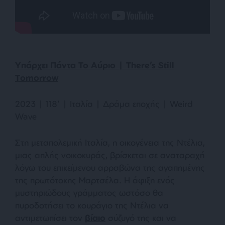
Υπάρχει Πάντα Το Αύριο
| There’s Still
Tomorrow
2023 | 118’ | Ιταλία | Δράμα εποχής | Weird
Wave
Στη μεταπολεμική Ιταλία, η οικογένεια της Ντέλια,
μιας απλής νοικοκυράς, βρίσκεται σε αναταραχή
λόγω του επικείμενου αρραβώνα της αγαπημένης
της πρωτότοκης Μαρτσέλα. Η άφιξη ενός
μυστηριώδους γράμματος ωστόσο θα
πυροδοτήσει το κουράγιο της Ντέλια να
αντιμετωπίσει τον
βίαιο
σύζυγό της και να