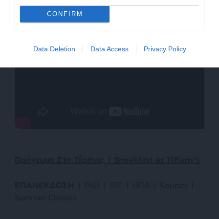
CONFIRM
Data Deletion
Data Access
Privacy Policy
Πρόγευμα
Στο
Τίφανις
| Breakfast at Tiffany’s
ΕΠΑΝΕΚΔΟΣΗ
| 1961 | 115’ | ΗΠΑ | Κομεντί |
Summer Classics