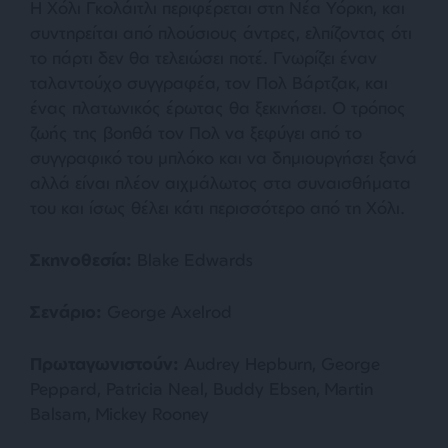
Η Χόλι Γκολάιτλι περιφέρεται στη Νέα Υόρκη, και
συντηρείται από πλούσιους άντρες, ελπίζοντας ότι
το πάρτι δεν θα τελειώσει ποτέ. Γνωρίζει έναν
ταλαντούχο συγγραφέα, τον Πολ Βάρτζακ, και
ένας πλατωνικός έρωτας θα ξεκινήσει. Ο τρόπος
ζωής της βοηθά τον Πολ να ξεφύγει από το
συγγραφικό του μπλόκο και να δημιουργήσει ξανά
αλλά είναι πλέον αιχμάλωτος στα συναισθήματα
του και ίσως θέλει κάτι περισσότερο από τη Χόλι.
Σκηνοθεσία:
Blake Edwards
Σενάριο:
George Axelrod
Πρωταγωνιστούν
:
Audrey Hepburn, George
Peppard, Patricia Neal, Buddy Ebsen, Martin
Balsam, Mickey Rooney