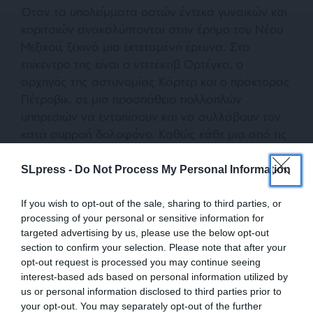
Όταν τα υπολείμματα οστών έντεκα γυναικών και
κοριτσιών ανακαλύπτονται στην έρημο του Νέου
Μεξικού, ξεκινά μια εκτεταμένη έρευνα. Στο
επίκεντρο της είναι ο ντετέκτιβ Ορτέγκα, ο
αρχηγός της αστυνομίας Κάρτερ και ο πράκτορας
Πέτροβικ, σε μια προσπάθεια πολλαπλών
υπηρεσιών να εντοπίσουν και να συλλάβουν τον
κατά συρροή δολοφόνο. Καθώς κάθε μια από τις
ατζέντες και τις μεθόδους τους συγκρούεται, ένας
μπερδεμένος ιστός ίντριγκας δημιουργεί υποψίες
SLpress -
Do Not Process My Personal Information
προς όλες τις κατευθύνσεις.
If you wish to opt-out of the sale, sharing to third parties, or
processing of your personal or sensitive information for
targeted advertising by us, please use the below opt-out
section to confirm your selection. Please note that after your
opt-out request is processed you may continue seeing
interest-based ads based on personal information utilized by
us or personal information disclosed to third parties prior to
your opt-out. You may separately opt-out of the further