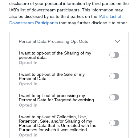
Σκηνοθεσία
:
Asif Akbar
disclosure of your personal information by third parties on the
IAB’s list of downstream participants. This information may
also be disclosed by us to third parties on the
IAB’s List of
Σενάριο
:
Asif Akbar, Hank Byrd, Vincent E.
ΕΝΙΣΧΥΣΤΕ ΤΟ
Downstream Participants
that may further disclose it to other
McDaniel, Koji Steven Sakai
third parties.
Στηρίξτε με τη χορηγία σας για να
Πρωταγωνιστούν
:
Mel Gibson, Brian Van Holt,
Personal Data Processing Opt Outs
επιβιώσει η Αδέσμευτη
50 Cent, Nora Zehetner, Michael Sirow, Gabrielle
I want to opt-out of the Sharing of my
Δημοσιογραφία του SLpress.gr.
Haugh, Spice William-Crosby, Weston Cage
personal data.
Opted In
Βασίζεται σε αληθινά γεγονότα που είχαν ως
I want to opt-out of the Sale of my
ΔΩΡΕΑ
Personal Data.
πρωταγωνιστή τον ψυχοπαθή δολοφόνο Bone
Opted In
Collector (κανένας συσχετισμός με την ομότιτλη
* Ελάχιστη συνεισφορά 5€
ταινία του 1999) και έλαβαν χώρα στο Νιου
I want to opt-out of processing my
Personal Data for Targeted Advertising.
Μέξικο από το 2001 έως το 2005.
Opted In
I want to opt-out of Collection, Use,
Retention, Sale, and/or Sharing of my
Personal Data that Is Unrelated with the
Purposes for which it was collected.
Opted In