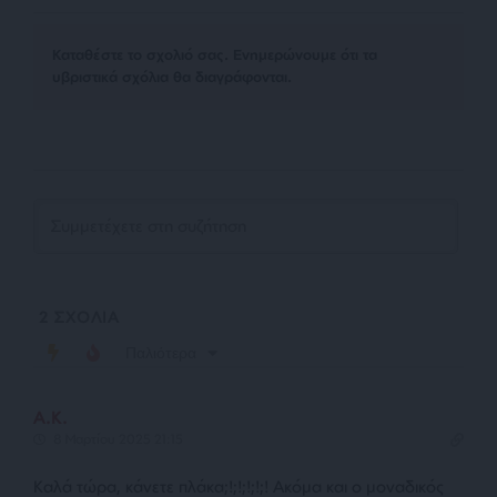
Kαταθέστε το σχολιό σας. Eνημερώνουμε ότι τα
υβριστικά σχόλια θα διαγράφονται.
2
ΣΧΟΛΙΑ
Παλιότερα
Α.Κ.
8 Μαρτίου 2025 21:15
Καλά τώρα, κάνετε πλάκα;!;!;!;!;! Ακόμα και ο μοναδικός