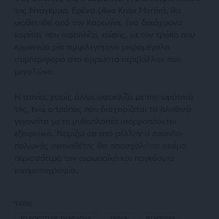
της Ντάγκμαρ, Ερένα (Ava Knox Martin), θα
υιοθετηθεί από την Καρολίνε, ένα δεκάχρονο
κορίτσι, που αφοπλίζει, επίσης, με τον τρόπο που
ερμηνεύει μία αμφιλεγόμενη μικρομέγαλη
συμπεριφορά στο άρρωστο περιβάλλον που
μεγαλώνει.
Η ταινία, χωρίς άλλο, αφοπλίζει με την ωμότητά
της, ενώ ο τρόπος που διαχειρίζεται τα αληθινά
γεγονότα με τη μυθοπλασία ισορροπούνται
εξαιρετικά. Νομίζω ότι στο μέλλον ο σουηδο-
πολωνός σκηνοθέτης θα απασχολήσει ακόμα
περισσότερο την ευρωπαϊκή και παγκόσμια
κινηματογραφία.
TAGS:
ΤΟ ΚΟΡΙΤΣΙ ΜΕ ΤΗ ΒΕΛΟΝΑ
ΤΑΙΝΙΑ
ΝΤΑΓΚΜΑΡ