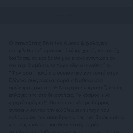
Ο σκηνοθέτης δίνει ένα άψογο ψυχολογικό
προφίλ Παπαδιαμαντικού τύπο, χωρίς να τον έχει
διαβάσει, αν και δε θα μου έκανε εντύπωση αν
τον είχε διαβάσει. Ο Χορν εδώ σκηνοθετεί τη
“Φόνισσα” πολύ πιο ουσιαστικά και κοντά στον
Έλληνα συγγραφέα, παρά η Νάθενα στο
ομώνυμο έργο της. Η Ντάγκμαρ υπερασπίζεται τις
επιλογές της στο δικαστήριο, “ο κόσμος είναι
φριχτό πράγμα!”, θα υποστηρίξει με θάρρος,
αναδεικνύοντας την εξαθλιωμένη εποχή του
πολέμου και την απανθρωπιά της, ως βασική αιτία
για τους φόνους που διαπράττει, με μία
ταυτόχρονη αίσθηση κοινωνικής προσφοράς και