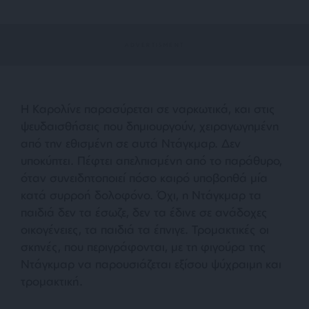
Η Καρολίνε παρασύρεται σε ναρκωτικά, και στις
ψευδαισθήσεις που δημιουργούν, χειραγωγημένη
από την εθισμένη σε αυτά Ντάγκμαρ. Δεν
υποκύπτει. Πέφτει απελπισμένη από το παράθυρο,
όταν συνειδητοποιεί πόσο καιρό υποβοηθά μία
κατά συρροή δολοφόνο. Όχι, η Ντάγκμαρ τα
παιδιά δεν τα έσωζε, δεν τα έδινε σε ανάδοχες
οικογένειες, τα παιδιά τα έπνιγε. Τρομακτικές οι
σκηνές, που περιγράφονται, με τη φιγούρα της
Ντάγκμαρ να παρουσιάζεται εξίσου ψύχραιμη και
τρομακτική.