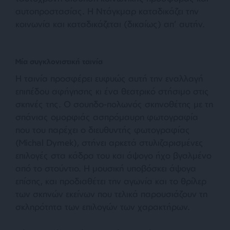
αυτοπροστασίας. Η Ντάγκμαρ καταδικάζει την
κοινωνία και καταδικάζεται (δικαίως) απ’ αυτήν.
Μία συγκλονιστική ταινία
Η ταινία προσφέρει ευφυώς αυτή την εναλλαγή
επιπέδου αφήγησης κι ένα θεατρικό στήσιμο στις
σκηνές της. Ο σουηδο-πολωνός σκηνοθέτης με τη
σπάνιας ομορφιάς ασπρόμαυρη φωτογραφία
που του παρέχει ο διευθυντής φωτογραφίας
(Michal Dymek), στήνει αρκετά στυλιζαρισμένες
επιλογές στα κάδρα του και άψογο ήχο βγαλμένο
από το στούντιο. Η μουσική υποβόσκει άψογα
επίσης, και προδιαθέτει την αγωνία και το θρίλερ
των σκηνών εκείνων που τελικά παρουσιάζουν τη
σκληρότητα των επιλογών των χαρακτήρων.