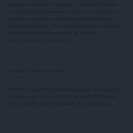
ήρωας, ο μοναδικός Άνθρωπος, η μοναδική θετική για
την ανθρωπότητα παρουσία, ο σύζυγος της Καρολινε, ο
μοναδικός που ξέρει να αγαπά, τον παρουσιάζετε ως….
θύμα και αδύναμο;;;;; Μα τι πια θέλετε από τους άνδρες;
Θέλετε να εξαφανιστουμε; Ούτε σε αυτή την
ταινία
…
Διαβάστε περισσότερα »
Απάντηση
-3
Aμαλια Παναγιωτοπουλου
11 Μαρτίου 2025 16:25
Μάθετε να κλίνετε το επίθετο περιοδεύων. Δύο φορές το
αναφέρετε και τις δύο λάθος!Σε περιοδευΟΝΤΑ θίασο
είναι το σωστό. Ούτε περιοδεύων, ούτε περιοδευον…
Απάντηση
-3