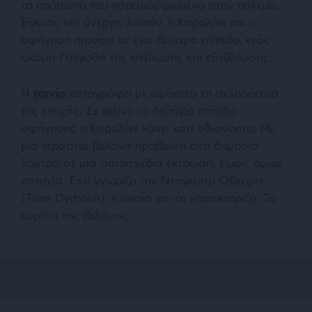
το πρόσωπό του παραμορφωμένο στον πόλεμο.
Έγκυος και άνεργη, λοιπόν, η Καρολίνε και η
αφήγηση περνάει σε ένα δεύτερο επίπεδο, ενός
ακόμα Γολγοθά της επιβίωσης και εξαθλίωσης.
Η
ταινία
καταγράφει με ωμότητα τη σκληρότητα
της εποχής. Σε εκείνο το δεύτερο επίπεδο
αφήγησης η Καρολίνε κάνει κάτι αδιανόητο: Με
μία τεράστια βελόνα προβαίνει στα δημόσια
λουτρά σε μία αυτοσχέδια έκτρωση, χωρίς όμως
επιτυχία. Εκεί γνωρίζει την Ντάγκμαρ Όβερμπι
(Trine Dyrholm), η οποία και τη χαρακτηρίζει: Το
κορίτσι της βελόνας.