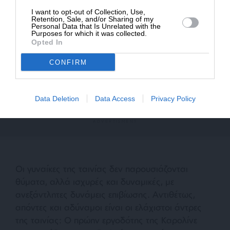
παράλληλα, αποφασίζει και χειραγωγεί το νεαρό
I want to opt-out of Collection, Use,
Retention, Sale, and/or Sharing of my
ερωτικό της σύντροφο κατά το δοκούν. Ακόμα και
Personal Data that Is Unrelated with the
Purposes for which it was collected.
η εξαθλιωμένη Καρολίνε, όταν χρειάστηκε, έδιωξε
Opted In
δυναμικά τον πρώην σύζυγό της, και επέστρεψε
δύο φορές σε αυτόν, νιώθοντας ότι μόνο εκεί
CONFIRM
υπάρχει ασφάλεια και αποδοχή.
Data Deletion
Data Access
Privacy Policy
Οι γυναίκες της ταινίας δεν παρουσιάζονται
θύματα, αλλά ισχυρές και δυναμικές, με
ανεξάντλητες δυνάμεις επιβίωσης. Αντιθέτως,
απόντες και αδύναμοι είναι οι ελάχιστοι άντρες
της ταινίας: Ο πρώην εργοδότης της Καρολίνε