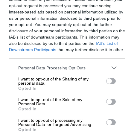
μιζέρια, την πείνα, την εξάντληση ενός πολέμου, τη
opt-out request is processed you may continue seeing
θέση της γυναίκας σε μία εποχή μεγάλων
interest-based ads based on personal information utilized by
δοκιμασιών για την ανθρωπότητα. Αν και
us or personal information disclosed to third parties prior to
your opt-out. You may separately opt-out of the further
γράφτηκε εκτενώς ότι η θέση της γυναίκας
disclosure of your personal information by third parties on the
παρουσιάζεται εδώ στην εκμετάλλευσή της,
IAB’s list of downstream participants. This information may
υποβιβασμένη, θα σημείωνε εύκολα κανείς, ότι οι
also be disclosed by us to third parties on the
IAB’s List of
γυναίκες στην ταινία παρουσιάζονται εξίσου και
ΕΝΙΣΧΥΣΤΕ ΤΟ
Downstream Participants
that may further disclose it to other
σημαντικά κυρίαρχες.
third parties.
Στηρίξτε με τη χορηγία σας για να
Personal Data Processing Opt Outs
επιβιώσει η Αδέσμευτη
Πώς αποτυπώνονται οι γυναίκες
I want to opt-out of the Sharing of my
Δημοσιογραφία του SLpress.gr.
personal data.
Η μητέρα του αρχικού εργοδότη της Καρολίνε, με
Opted In
τον τίτλο της Βαρόνης και αρκετό υλικό πλούτο,
I want to opt-out of the Sale of my
είναι εξουσιαστική, καταπιεστική, εκείνη κάνει
ΔΩΡΕΑ
Personal Data.
Opted In
“κουμάντο” και πετυχαίνει αυτό που θέλει ενάντια
* Ελάχιστη συνεισφορά 5€
στη θέληση του γιου της, ενώ και η κατά συρροή
I want to opt-out of processing my
δολοφόνος, Ντάγκμαρ, είναι επίσης δυναμική και
Personal Data for Targeted Advertising.
Opted In
εξουσιαστική με όσους είναι γύρω της, και