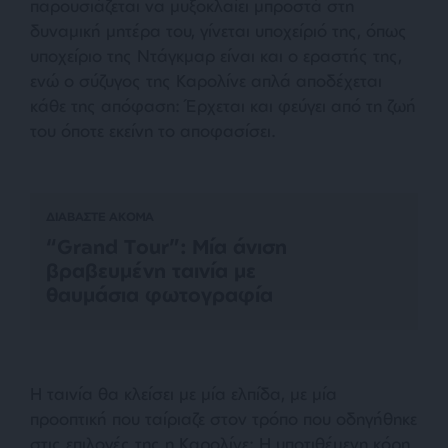
παρουσιάζεται να μυξοκλαίει μπροστά στη
δυναμική μητέρα του, γίνεται υποχείριό της, όπως
υποχείριο της Ντάγκμαρ είναι και ο εραστής της,
ενώ ο σύζυγος της Καρολίνε απλά αποδέχεται
κάθε της απόφαση: Έρχεται και φεύγει από τη ζωή
του όποτε εκείνη το αποφασίσει.
ΔΙΑΒΑΣΤΕ ΑΚΟΜΑ
“Grand Tour”: Μία άνιση
βραβευμένη ταινία με
θαυμάσια φωτογραφία
Η ταινία θα κλείσει με μία ελπίδα, με μία
προοπτική που ταίριαζε στον τρόπο που οδηγήθηκε
στις επιλογές της η Καρολίνε: Η υποτιθέμενη κόρη