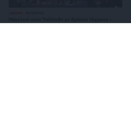
ΔΙΕΘΝΗ
ΡΕΠΟΡΤΑΖ
Μακελειό στην Ταϊλάνδη με δράστη 14χρονο –
Σκότωσε τους παππούδες του, μαθητές και
δασκάλους
ΕΠΙΣΤΡΟΦΗ ΣΤΗΝ ΑΡΧΗ ΤΗΣ ΣΕΛΙΔΑΣ
NEWSLETTER
ΑΡΧΕΙΟ