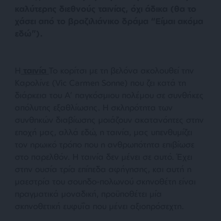
καλύτερης διεθνούς ταινίας, όχι άδικα (θα το
χάσει από το βραζιλιάνικο δράμα “Είμαι ακόμα
εδώ”).
Η
ταινία
Το κορίτσι με τη βελόνα ακολουθεί την
Καρολίνε (Vic Carmen Sonne) που ζει κατά τη
διάρκεια του Α’ παγκόσμιου πολέμου σε συνθήκες
απόλυτης εξαθλίωσης. Η σκληρότητα των
συνθηκών διαβίωσης μοιάζουν ακατανόητες στην
εποχή μας, αλλά εδώ, η ταινία, μας υπενθυμίζει
τον ηρωικό τρόπο που η ανθρωπότητα επιβίωσε
στο παρελθόν. Η ταινία δεν μένει σε αυτό. Έχει
στην ουσία τρία επίπεδα αφήγησης, και αυτή η
μαεστρία του σουηδο-πολωνού σκηνοθέτη είναι
πραγματικά μοναδική, προϋποθέτει μία
σκηνοθετική ευφυΐα που μένει αξιοπρόσεχτη.