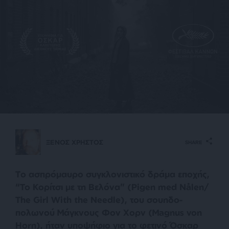
ΞΕΝΟΣ ΧΡΗΣΤΟΣ
SHARE
To ασπρόμαυρο συγκλονιστικό δράμα εποχής,
“Το Κορίτσι με τη Βελόνα” (Pigen med Nålen/
The Girl With the Needle), του σουηδο-
πολωνού Μάγκνους Φον Χορν (Magnus von
Horn), ήταν υποψήφιο για το φετινό Όσκαρ