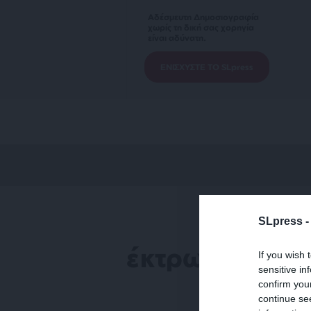
Αδέσμευτη Δημοσιογραφία
χωρίς τη δική σας χορηγία
είναι αδύνατη.
ΕΝΙΣΧΥΣΤΕ ΤΟ SLpress
SLpress 
έκτρωση
If you wish 
sensitive in
confirm you
continue se