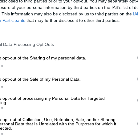
disclosed to third parties prior to your opt-out. You may separately opt-
ΛΙΤΙΣΜΟΣ
ΣΙΝΕΜΑ
losure of your personal information by third parties on the IAB’s list of
ο κορίτσι με τη βελόνα”: Μία ταινία που
. This information may also be disclosed by us to third parties on the
IA
γκλονίζει με τον ρεαλισμό της
Participants
that may further disclose it to other third parties.
ΝΟΣ ΧΡΗΣΤΟΣ
/03/2025
ΕΝΙΣΧΥΣΤΕ ΤΟ
l Data Processing Opt Outs
Στηρίξτε με τη χορηγία σας για να επιβιώσει
η Αδέσμευτη Δημοσιογραφία του
o opt-out of the Sharing of my personal data.
SLpress.gr.
In
o opt-out of the Sale of my Personal Data.
ΕΠΙΣΤΡΟΦΗ ΣΤΗΝ ΑΡΧΗ ΤΗΣ ΣΕΛΙΔΑΣ
ΔΩΡΕΑ
In
* Ελάχιστη συνεισφορά 5€
to opt-out of processing my Personal Data for Targeted
ing.
In
ΑΡΧΕΙΟ
Ανατρέξτε στην αρθρογραφία του SL Press
o opt-out of Collection, Use, Retention, Sale, and/or Sharing
από το 2011 μέχρι σήμερα
ersonal Data that Is Unrelated with the Purposes for which it
lected.
In