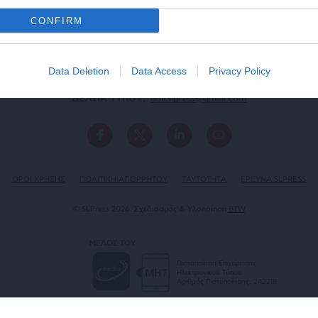
CONFIRM
Data Deletion
Data Access
Privacy Policy
ΕΠΙΚΟΙΝΩΝΙA:
slpress.gr@gmail.com
ΔΕΛΤΙΑ ΤΥΠΟΥ:
adv.slpress@gmail.com
ΟΡΟΙ ΧΡΗΣΗΣ
ΠΟΛΙΤΙΚΗ ΑΠΟΡΡΗΤΟΥ
TAYTOTHTA
ΕΡΕΥΝΑ SLPRESS
© SLPress 2026. Σχεδιασμός & Υλοποίηση
BTW
ΜΕΛΟΣ ΤΟΥ
Πιστοποίηση Επιχείρησης
Ηλεκτρονικού Τύπου
Αριθμός Πιστοποίησης: 242218