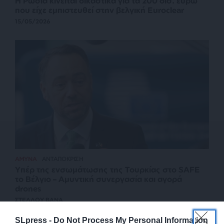
Η Ρωσία κινείται δικαστικά για τα 200 δισ. ευρώ
που είχε εμπιστευθεί στην βελγική Euroclear
15/05/2026
ΑΜΥΝΑ
ΑΝΤΑΠΟΚΡΙΣΗ
Υπέρ της ενσωμάτωσης της Τουρκίας στο SAFE
το Βέλγιο – Αμυντική συνεργασία και αγορά
drones
ΣΤΕΛΛΟΥ ΒΑΝΑ
12/05/2026
SLpress -
Do Not Process My Personal Information