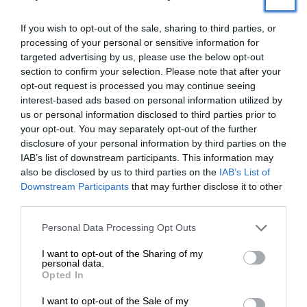
If you wish to opt-out of the sale, sharing to third parties, or
processing of your personal or sensitive information for
targeted advertising by us, please use the below opt-out
section to confirm your selection. Please note that after your
opt-out request is processed you may continue seeing
interest-based ads based on personal information utilized by
us or personal information disclosed to third parties prior to
your opt-out. You may separately opt-out of the further
disclosure of your personal information by third parties on the
IAB’s list of downstream participants. This information may
also be disclosed by us to third parties on the
IAB’s List of
ΕΝΙΣΧΥΣΤΕ ΤΟ
Downstream Participants
that may further disclose it to other
third parties.
Στηρίξτε με τη χορηγία σας για να
Personal Data Processing Opt Outs
επιβιώσει η Αδέσμευτη
I want to opt-out of the Sharing of my
ΕΙΔΗΣΕΙΣ
Δημοσιογραφία του SLpress.gr.
personal data.
Διπλωματικές κόντρες για την εβραϊκή περιτομή
Opted In
06/05/2026
I want to opt-out of the Sale of my