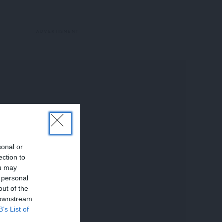
sonal or
ection to
ou may
 personal
out of the
 downstream
B’s List of