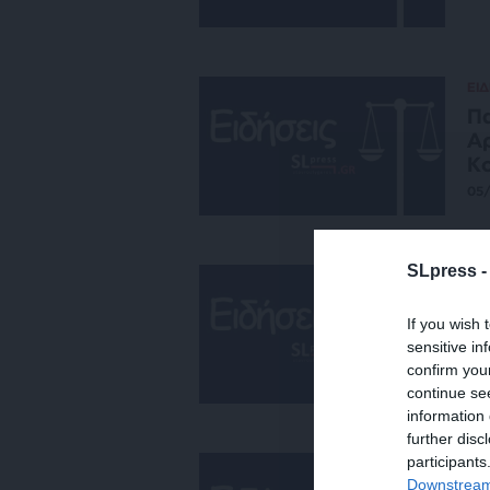
ΕΙΔ
Πα
Αρ
Κ
05
SLpress 
ΕΙΔ
Πε
If you wish 
Δι
sensitive in
05
confirm you
continue se
information 
further disc
participants
ΕΙΔ
Downstream 