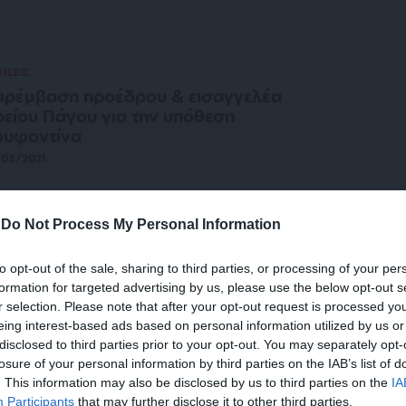
ΗΣΕΙΣ
ρέμβαση προέδρου & εισαγγελέα
είου Πάγου για την υπόθεση
ουφοντίνα
/03/2021
-
Do Not Process My Personal Information
ΗΣΕΙΣ
λώνη: “Η κυβέρνηση με το Κράτος
to opt-out of the sale, sharing to third parties, or processing of your per
καίου, ο ΣΥΡΙΖΑ με ακραίες μειοψηφίες”
formation for targeted advertising by us, please use the below opt-out s
/03/2021
r selection. Please note that after your opt-out request is processed y
eing interest-based ads based on personal information utilized by us or
disclosed to third parties prior to your opt-out. You may separately opt-
losure of your personal information by third parties on the IAB’s list of
. This information may also be disclosed by us to third parties on the
IA
ΗΣΕΙΣ
Participants
that may further disclose it to other third parties.