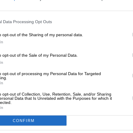
ίθεση με γκαζάκια στο σπίτι υποψήφιας
υλευτού της ΝΔ
ΕΝΙΣΧΥΣΤΕ ΤΟ
/03/2021
l Data Processing Opt Outs
Στηρίξτε με τη χορηγία σας για να επιβιώσει
η Αδέσμευτη Δημοσιογραφία του
o opt-out of the Sharing of my personal data.
SLpress.gr.
In
ΗΣΕΙΣ
Ντόρα Μπακογιάννη κατά ΣΥΡΙΖΑ,
o opt-out of the Sale of my Personal Data.
ίπρα, Δρίτσα για τον Κουφοντίνα
ΔΩΡΕΑ
In
/03/2021
* Ελάχιστη συνεισφορά 5€
to opt-out of processing my Personal Data for Targeted
ing.
In
o opt-out of Collection, Use, Retention, Sale, and/or Sharing
ΗΣΕΙΣ
ersonal Data that Is Unrelated with the Purposes for which it
τώνης Περατικός για Κουφοντίνα:
lected.
In
ιλός, εκβιαστής, να ζητήσει συγνώμη
/03/2021
CONFIRM