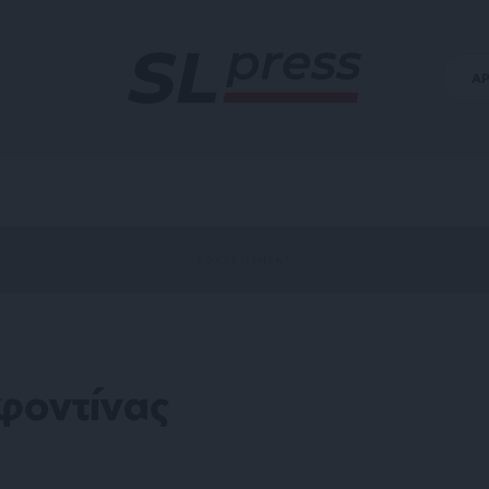
Α
φοντίνας