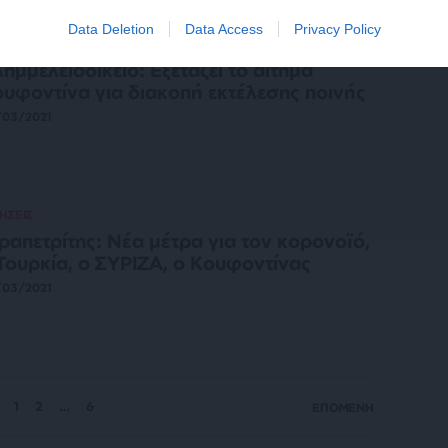
Data Deletion
Data Access
Privacy Policy
ΗΣΕΙΣ
ημμελειοδικείο: Εξετάζει το αίτημα
υφοντίνα για διακοπή εκτέλεσης ποινής
/03/2021
ΗΣΕΙΣ
ραπετρίτης: Νέα μέτρα για τον κορονοϊό,
Τουρκία, ο ΣΥΡΙΖΑ, ο Κουφοντίνας
/03/2021
1
2
…
6
ΕΠΟΜΕΝΗ