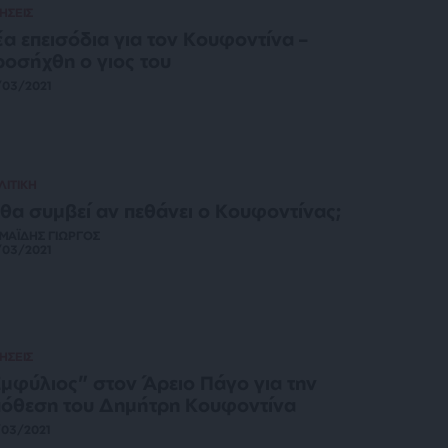
ΗΣΕΙΣ
α επεισόδια για τον Κουφοντίνα –
οσήχθη ο γιος του
/03/2021
ΛΙΤΙΚΗ
 θα συμβεί αν πεθάνει ο Κουφοντίνας;
ΜΑΪΔΗΣ ΓΙΩΡΓΟΣ
/03/2021
ΗΣΕΙΣ
μφύλιος” στον Άρειο Πάγο για την
όθεση του Δημήτρη Κουφοντίνα
/03/2021