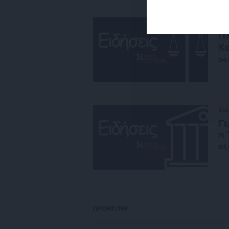
ΕΙΔ
Πλ
Κο
04
ΕΙΔ
Γε
η 
03
ΠΡΟΗΓ/ΝΗ