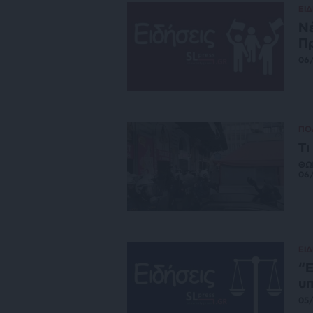
ΕΙΔ
Νέ
Πρ
06
ΠΟ
Τι
ΘΩ
06
ΕΙΔ
“Ε
υπ
05