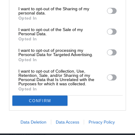
επιβιώσει η Αδέσμευτη
I want to opt-out of the Sharing of my
Δημοσιογραφία του SLpress.gr.
personal data.
Opted In
I want to opt-out of the Sale of my
ΔΩΡΕΑ
Personal Data.
Opted In
* Ελάχιστη συνεισφορά 5€
I want to opt-out of processing my
Personal Data for Targeted Advertising.
Opted In
I want to opt-out of Collection, Use,
Retention, Sale, and/or Sharing of my
Personal Data that Is Unrelated with the
Purposes for which it was collected.
Opted In
CONFIRM
ΠΟΛΙΤΙΚΗ
ΣΧΟΛΙΟ
Data Deletion
Data Access
Privacy Policy
Η πρόεδρος του ΔΗΣΥ κουνάει το δάκτυλο για
σκάνδαλο επί κυβέρνησης του!