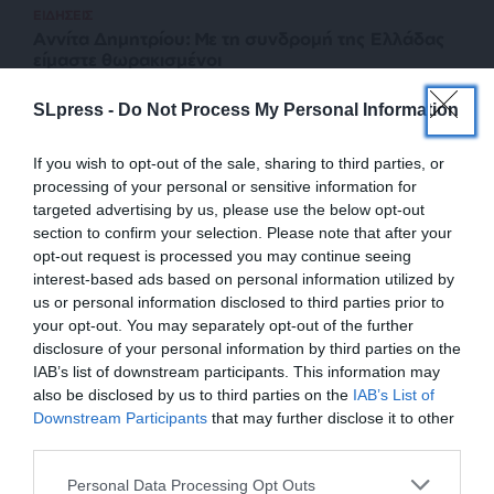
ΕΙΔΗΣΕΙΣ
Αννίτα Δημητρίου: Με τη συνδρομή της Ελλάδας
είμαστε θωρακισμένοι
04/03/2026
SLpress -
Do Not Process My Personal Information
If you wish to opt-out of the sale, sharing to third parties, or
processing of your personal or sensitive information for
targeted advertising by us, please use the below opt-out
section to confirm your selection. Please note that after your
opt-out request is processed you may continue seeing
interest-based ads based on personal information utilized by
us or personal information disclosed to third parties prior to
your opt-out. You may separately opt-out of the further
disclosure of your personal information by third parties on the
IAB’s list of downstream participants. This information may
ΠΟΛΙΤΙΚΗ
ΣΧΟΛΙΟ
also be disclosed by us to third parties on the
IAB’s List of
Αννίτα Δημητρίου: Πρόεδρος της Βουλής και των
ΕΝΙΣΧΥΣΤΕ ΤΟ
Downstream Participants
that may further disclose it to other
εντυπώσεων!
third parties.
ΒΕΝΙΖΕΛΟΣ ΚΩΣΤΑΣ
25/09/2024
Στηρίξτε με τη χορηγία σας για να
Personal Data Processing Opt Outs