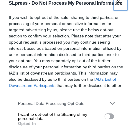
SLpress -
Do Not Process My Personal Information
If you wish to opt-out of the sale, sharing to third parties, or
processing of your personal or sensitive information for
targeted advertising by us, please use the below opt-out
section to confirm your selection. Please note that after your
opt-out request is processed you may continue seeing
interest-based ads based on personal information utilized by
us or personal information disclosed to third parties prior to
your opt-out. You may separately opt-out of the further
disclosure of your personal information by third parties on the
IAB’s list of downstream participants. This information may
also be disclosed by us to third parties on the
IAB’s List of
ΕΝΙΣΧΥΣΤΕ ΤΟ
Downstream Participants
that may further disclose it to other
third parties.
ΕΙΔΗΣΕΙΣ
Στηρίξτε με τη χορηγία σας για να
Personal Data Processing Opt Outs
Αθώοι όλοι για τους 25 νεκρούς στις πλημμύρες
επιβιώσει η Αδέσμευτη
της Μάνδρας του 2017 – Τρεις καταδίκες μόνον για
I want to opt-out of the Sharing of my
πλημμέλημα
Δημοσιογραφία του SLpress.gr.
personal data.
29/10/2024
Opted In