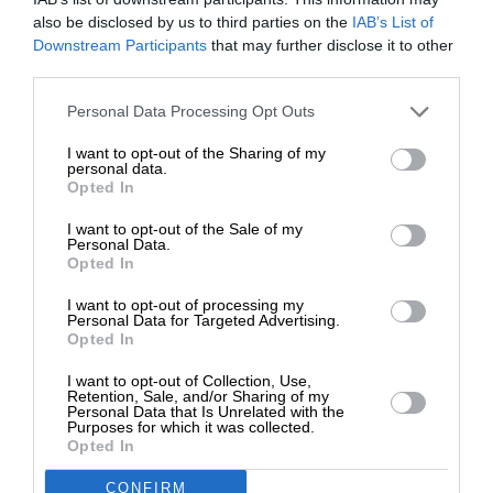
17/02/2024
also be disclosed by us to third parties on the
IAB’s List of
ΕΝΙΣΧΥΣΤΕ ΤΟ
Downstream Participants
that may further disclose it to other
third parties.
Στηρίξτε με τη χορηγία σας για να
Personal Data Processing Opt Outs
επιβιώσει η Αδέσμευτη
I want to opt-out of the Sharing of my
Δημοσιογραφία του SLpress.gr.
personal data.
Opted In
I want to opt-out of the Sale of my
ΔΩΡΕΑ
Personal Data.
Opted In
* Ελάχιστη συνεισφορά 5€
I want to opt-out of processing my
Personal Data for Targeted Advertising.
Opted In
I want to opt-out of Collection, Use,
Retention, Sale, and/or Sharing of my
Personal Data that Is Unrelated with the
Purposes for which it was collected.
Opted In
ΕΝΕΡΓΕΙΑ
ΑΦΙΕΡΩΜΑ-ΣΥΝΕΝΤΕΥΞΗ
Γ. Κασίδης (Φάρμα Ελασσόνας): Βιοαέριο από
CONFIRM