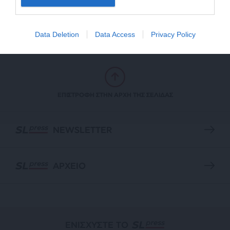
αγροτικά απόβλητα
ΚΑΪΤΑΤΖΗΣ ΦΙΛΗΣ
14/02/2024
Data Deletion
Data Access
Privacy Policy
ΕΠΙΣΤΡΟΦΗ ΣΤΗΝ ΑΡΧΗ ΤΗΣ ΣΕΛΙΔΑΣ
NEWSLETTER
ΑΡΧΕΙΟ
ΕΝΙΣΧΥΣΤΕ ΤΟ