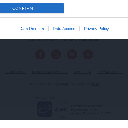
CONFIRM
Data Deletion
Data Access
Privacy Policy
ΕΠΙΚΟΙΝΩΝΙA:
slpress.gr@gmail.com
ΔΕΛΤΙΑ ΤΥΠΟΥ:
adv.slpress@gmail.com
ΟΡΟΙ ΧΡΗΣΗΣ
ΠΟΛΙΤΙΚΗ ΑΠΟΡΡΗΤΟΥ
TAYTOTHTA
ΕΡΕΥΝΑ SLPRESS
© SLPress 2026. Σχεδιασμός & Υλοποίηση
BTW
ΜΕΛΟΣ ΤΟΥ
Πιστοποίηση Επιχείρησης
Ηλεκτρονικού Τύπου
Αριθμός Πιστοποίησης: 242218