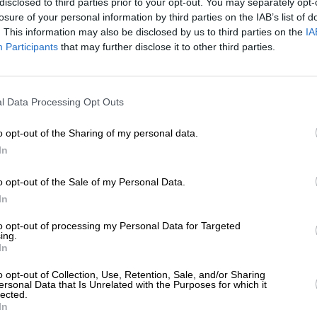
disclosed to third parties prior to your opt-out. You may separately opt-
ΕΘΝΗ
ΘΕΜΑ
losure of your personal information by third parties on the IAB’s list of
λένσκι προς Δύση: Δώστε τα χρήματα
. This information may also be disclosed by us to third parties on the
IA
ην Ουκρανία όχι στους Ουκρανούς
Participants
that may further disclose it to other third parties.
ρόσφυγες
ΛΩΤΑΣ ΠΑΝΑΓΙΩΤΗΣ
ΕΝΙΣΧΥΣΤΕ ΤΟ
/02/2024
l Data Processing Opt Outs
Στηρίξτε με τη χορηγία σας για να επιβιώσει
η Αδέσμευτη Δημοσιογραφία του
o opt-out of the Sharing of my personal data.
SLpress.gr.
In
o opt-out of the Sale of my Personal Data.
ΕΠΙΣΤΡΟΦΗ ΣΤΗΝ ΑΡΧΗ ΤΗΣ ΣΕΛΙΔΑΣ
ΔΩΡΕΑ
In
* Ελάχιστη συνεισφορά 5€
to opt-out of processing my Personal Data for Targeted
ing.
In
ΑΡΧΕΙΟ
Ανατρέξτε στην αρθρογραφία του SL Press
o opt-out of Collection, Use, Retention, Sale, and/or Sharing
από το 2011 μέχρι σήμερα
ersonal Data that Is Unrelated with the Purposes for which it
lected.
In