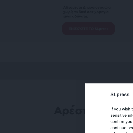
Αδέσμευτη Δημοσιογραφία
χωρίς τη δική σας χορηγία
είναι αδύνατη.
ΕΝΙΣΧΥΣΤΕ ΤΟ SLpress
SLpress 
Αρέστοβιτς
If you wish 
sensitive in
confirm you
continue se