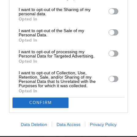
επιβιώσει η Αδέσμευτη
I want to opt-out of the Sharing of my
NEWSLETTER
Δημοσιογραφία του SLpress.gr.
personal data.
Opted In
I want to opt-out of the Sale of my
ΑΡΧΕΙΟ
ΔΩΡΕΑ
Personal Data.
Opted In
* Ελάχιστη συνεισφορά 5€
I want to opt-out of processing my
Personal Data for Targeted Advertising.
Opted In
ΕΝΙΣΧΥΣΤΕ ΤΟ
I want to opt-out of Collection, Use,
Retention, Sale, and/or Sharing of my
Αδέσμευτη Δημοσιογραφία χωρίς τη δική σας χορηγία
Personal Data that Is Unrelated with the
είναι αδύνατη.
Purposes for which it was collected.
Opted In
ΠΑΤΗΣΤΕ ΕΔΩ
CONFIRM
Data Deletion
Data Access
Privacy Policy
ΕΠΙΚΟΙΝΩΝΙA:
slpress.gr@gmail.com
ΔΕΛΤΙΑ ΤΥΠΟΥ:
adv.slpress@gmail.com