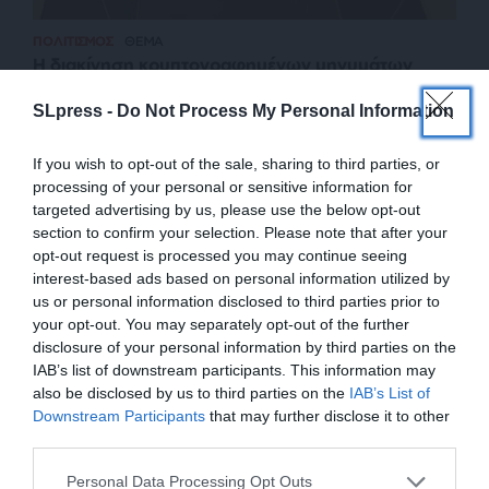
ΠΟΛΙΤΙΣΜΟΣ
ΘΕΜΑ
Η διακίνηση κρυπτογραφημένων μηνυμάτων
στην Αρχαιότητα
SLpress -
Do Not Process My Personal Information
ΡΟΖΟΚΟΚΗ ΑΛΕΞΑΝΔΡΑ
23/12/2023
If you wish to opt-out of the sale, sharing to third parties, or
processing of your personal or sensitive information for
targeted advertising by us, please use the below opt-out
section to confirm your selection. Please note that after your
opt-out request is processed you may continue seeing
interest-based ads based on personal information utilized by
us or personal information disclosed to third parties prior to
your opt-out. You may separately opt-out of the further
disclosure of your personal information by third parties on the
IAB’s list of downstream participants. This information may
also be disclosed by us to third parties on the
IAB’s List of
ΕΝΙΣΧΥΣΤΕ ΤΟ
Downstream Participants
that may further disclose it to other
third parties.
ΕΠΙΣΤΡΟΦΗ ΣΤΗΝ ΑΡΧΗ ΤΗΣ ΣΕΛΙΔΑΣ
Στηρίξτε με τη χορηγία σας για να
Personal Data Processing Opt Outs