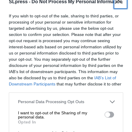
SLpress -
Do Not Process My Personal Information
If you wish to opt-out of the sale, sharing to third parties, or
processing of your personal or sensitive information for
targeted advertising by us, please use the below opt-out
section to confirm your selection. Please note that after your
opt-out request is processed you may continue seeing
interest-based ads based on personal information utilized by
us or personal information disclosed to third parties prior to
your opt-out. You may separately opt-out of the further
disclosure of your personal information by third parties on the
IAB’s list of downstream participants. This information may
also be disclosed by us to third parties on the
IAB’s List of
ΕΝΙΣΧΥΣΤΕ ΤΟ
Downstream Participants
that may further disclose it to other
third parties.
Στηρίξτε με τη χορηγία σας για να
Personal Data Processing Opt Outs
ΕΙΔΗΣΕΙΣ
επιβιώσει η Αδέσμευτη
Μιχαηλίδου: Την Τρίτη ανακοινώνεται η
I want to opt-out of the Sharing of my
Δημοσιογραφία του SLpress.gr.
personal data.
πλατφόρμα με όλα τα στεγαστικά προγράμματα
Opted In
02/06/2025