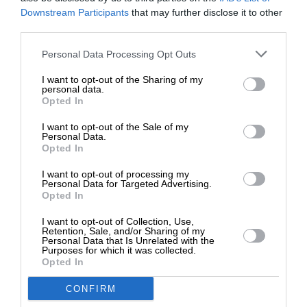
ΕΝΙΣΧΥΣΤΕ ΤΟ
Downstream Participants
that may further disclose it to other
third parties.
Στηρίξτε με τη χορηγία σας για να
Personal Data Processing Opt Outs
επιβιώσει η Αδέσμευτη
I want to opt-out of the Sharing of my
Δημοσιογραφία του SLpress.gr.
personal data.
Opted In
I want to opt-out of the Sale of my
ΔΩΡΕΑ
Personal Data.
Opted In
* Ελάχιστη συνεισφορά 5€
I want to opt-out of processing my
Personal Data for Targeted Advertising.
Opted In
I want to opt-out of Collection, Use,
Retention, Sale, and/or Sharing of my
Personal Data that Is Unrelated with the
Purposes for which it was collected.
Opted In
ΠΟΛΙΤΙΚΗ
ΣΥΝΕΧΗΣ ΕΝΗΜΕΡΩΣΗ
Ο Β. Μαρινάκης διαψεύδει την “Εστία”
συντασσόμενος με το Μαξίμου
CONFIRM
30/03/2024