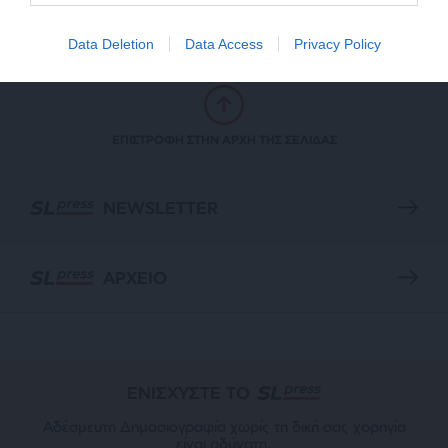
Data Deletion
Data Access
Privacy Policy
ΕΠΙΣΤΡΟΦΗ ΣΤΗΝ ΑΡΧΗ ΤΗΣ ΣΕΛΙΔΑΣ
NEWSLETTER
ΑΡΧΕΙΟ
ΕΝΙΣΧΥΣΤΕ ΤΟ
Αδέσμευτη Δημοσιογραφία χωρίς τη δική σας χορηγία
είναι αδύνατη.