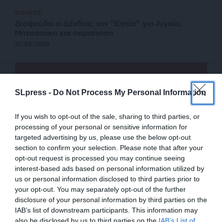
ΕΙΔΗΣΕΙΣ
Διαψεύδει ο Δένδιας την “Εστία” για Αιγαίο,
Μητσοτάκη και παραίτηση
17/02/2025
SLpress -
Do Not Process My Personal Information
If you wish to opt-out of the sale, sharing to third parties, or
processing of your personal or sensitive information for
targeted advertising by us, please use the below opt-out
section to confirm your selection. Please note that after your
opt-out request is processed you may continue seeing
interest-based ads based on personal information utilized by
us or personal information disclosed to third parties prior to
ΕΙΔΗΣΕΙΣ
your opt-out. You may separately opt-out of the further
ΣΥΡΙΖΑ-ΠΣ: “Εκτεθειμένοι και υπόλογοι ο κ.
Μητσοτάκης και η κυβέρνηση του”
disclosure of your personal information by third parties on the
IAB’s list of downstream participants. This information may
31/03/2024
also be disclosed by us to third parties on the
IAB’s List of