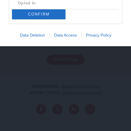
Opted In
CONFIRM
ΕΝΙΣΧΥΣΤΕ ΤΟ
Data Deletion
Data Access
Privacy Policy
Αδέσμευτη Δημοσιογραφία χωρίς τη δική σας χορηγία
είναι αδύνατη.
ΠΑΤΗΣΤΕ ΕΔΩ
ΕΠΙΚΟΙΝΩΝΙA:
slpress.gr@gmail.com
ΔΕΛΤΙΑ ΤΥΠΟΥ:
adv.slpress@gmail.com