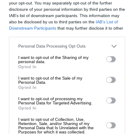
your opt-out. You may separately opt-out of the further
disclosure of your personal information by third parties on the
IAB’s list of downstream participants. This information may
also be disclosed by us to third parties on the
ΠΟΛΙΤΙΚΗ
ΣΥΝΕΧΗΣ ΕΝΗΜΕΡΩΣΗ
IAB’s List of
ΕΝΙΣΧΥΣΤΕ ΤΟ
Κόντρα από τη δήλωση Ζελένσκι για ελληνική
Downstream Participants
that may further disclose it to other
ενίσχυση της ουκρανικής αεράμυνας
third parties.
ΣΥΝΤΑΞΗ
Στηρίξτε με τη χορηγία σας για να
21/03/2024
Personal Data Processing Opt Outs
επιβιώσει η Αδέσμευτη
I want to opt-out of the Sharing of my
Δημοσιογραφία του SLpress.gr.
personal data.
Opted In
I want to opt-out of the Sale of my
ΔΩΡΕΑ
Personal Data.
Opted In
ΕΠΙΣΤΡΟΦΗ ΣΤΗΝ ΑΡΧΗ ΤΗΣ ΣΕΛΙΔΑΣ
* Ελάχιστη συνεισφορά 5€
I want to opt-out of processing my
Personal Data for Targeted Advertising.
NEWSLETTER
Opted In
I want to opt-out of Collection, Use,
Retention, Sale, and/or Sharing of my
Personal Data that Is Unrelated with the
ΑΡΧΕΙΟ
Purposes for which it was collected.