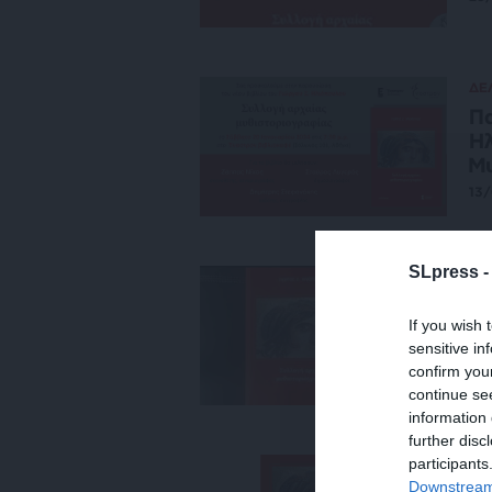
ΔΕ
Πα
Ηλ
Μυ
13/
SLpress 
ΠΟ
Συ
If you wish 
Γι
sensitive in
ΣΤ
confirm you
15/
continue se
information 
further disc
participants
ΔΕ
Downstream 