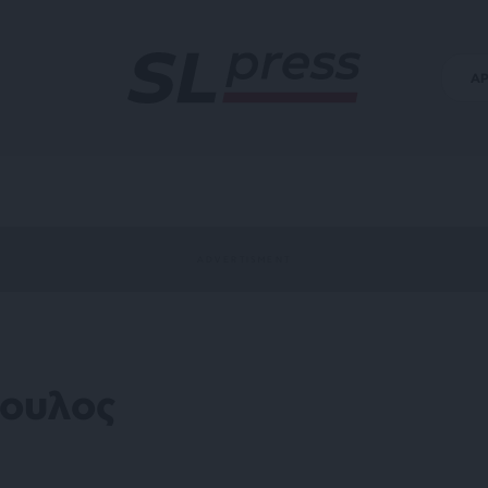
Α
πουλος