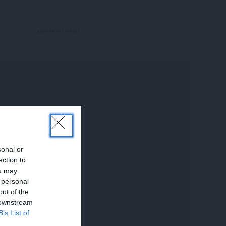
sonal or
ection to
ou may
 personal
out of the
 downstream
B’s List of