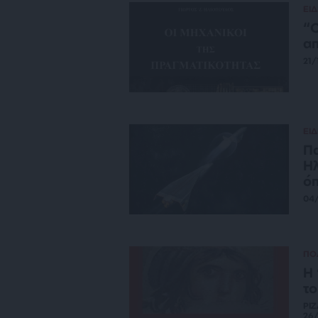
ΕΙΔ
“
απ
21/
ΕΙΔ
Πα
Ηλ
ό
04
ΠΟ
Η 
το
ΡΙ
26