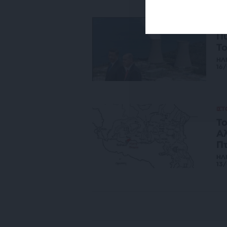
ΟΙ
Πυ
Το
ΗΛ
16
ΙΣ
Το
Αλ
Π
ΗΛ
13