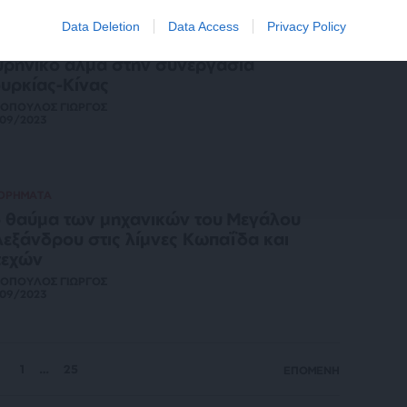
Data Deletion
Data Access
Privacy Policy
ΚΟΝΟΜΙΑ
ΘΕΜΑ
ρηνικό άλμα στην συνεργασία
υρκίας-Κίνας
ΙΟΠΟΥΛΟΣ ΓΙΩΡΓΟΣ
/09/2023
ΤΟΡΗΜΑΤΑ
 θαύμα των μηχανικών του Μεγάλου
εξάνδρου στις λίμνες Κωπαΐδα και
τεχών
ΙΟΠΟΥΛΟΣ ΓΙΩΡΓΟΣ
/09/2023
1
…
25
ΕΠΟΜΕΝΗ