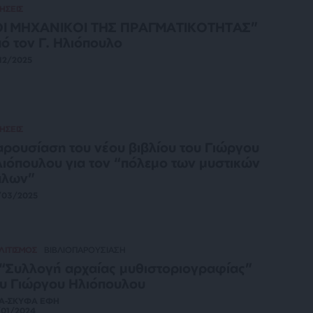
ΗΣΕΙΣ
ΟΙ ΜΗΧΑΝΙΚΟΙ ΤΗΣ ΠΡΑΓΜΑΤΙΚΟΤΗΤΑΣ”
ό τον Γ. Ηλιόπουλο
12/2025
ΗΣΕΙΣ
ρουσίαση τoυ νέου βιβλίου του Γιώργου
ιόπουλου για τον “πόλεμο των μυστικών
πλων”
/03/2025
ΛΙΤΙΣΜΟΣ
ΒΙΒΛΙΟΠΑΡΟΥΣΙΑΣΗ
“Συλλογή αρχαίας μυθιστοριογραφίας”
υ Γιώργου Ηλιόπουλου
ΖΑ-ΣΚΥΦΑ ΕΦΗ
/01/2024