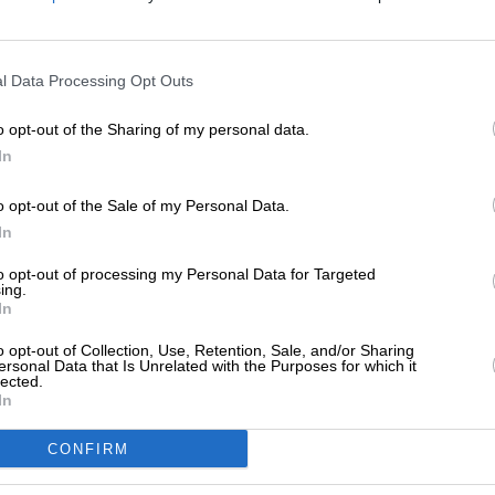
 νέο βιβλίο του Γιώργου Ηλιόπουλου:
υλλογή αρχαίας μυθιστοριογραφίας”
ΕΝΙΣΧΥΣΤΕ ΤΟ
11/2023
l Data Processing Opt Outs
Στηρίξτε με τη χορηγία σας για να επιβιώσει
η Αδέσμευτη Δημοσιογραφία του
o opt-out of the Sharing of my personal data.
SLpress.gr.
In
ΕΡΓΕΙΑ
ΑΝΑΛΥΣΗ
ατί πέφτουν στο κενό οι κυρώσεις για το
o opt-out of the Sale of my Personal Data.
σικό πετρέλαιο
ΔΩΡΕΑ
In
ΙΟΠΟΥΛΟΣ ΓΙΩΡΓΟΣ
10/2023
* Ελάχιστη συνεισφορά 5€
to opt-out of processing my Personal Data for Targeted
ing.
In
o opt-out of Collection, Use, Retention, Sale, and/or Sharing
ΚΟΝΟΜΙΑ
ΘΕΜΑ
ersonal Data that Is Unrelated with the Purposes for which it
εφιάλτης του χρέους προκαλεί πολιτική
lected.
In
ίση στις ΗΠΑ
ΙΟΠΟΥΛΟΣ ΓΙΩΡΓΟΣ
CONFIRM
/10/2023