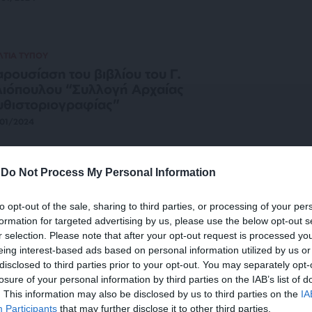
ΛΤΙΑ ΤΥΠΟΥ
ρουσίαση του βιβλίου του Γ.
ιόπουλου “Συλλογή Αρχαίας
θιστοριογραφίας”
01/2024
-
Do Not Process My Personal Information
ΛΙΤΙΣΜΟΣ
ΒΙΒΛΙΟΠΑΡΟΥΣΙΑΣΗ
λλογή αρχαίας μυθιστοριογραφίας του
to opt-out of the sale, sharing to third parties, or processing of your per
ώργου Ηλιόπουλου
formation for targeted advertising by us, please use the below opt-out s
ΕΦΑΝΑΚΗΣ ΔΗΜΗΤΡΗΣ
r selection. Please note that after your opt-out request is processed y
11/2023
eing interest-based ads based on personal information utilized by us or
disclosed to third parties prior to your opt-out. You may separately opt-
losure of your personal information by third parties on the IAB’s list of
. This information may also be disclosed by us to third parties on the
IA
ΛΤΙΑ ΤΥΠΟΥ
Participants
that may further disclose it to other third parties.