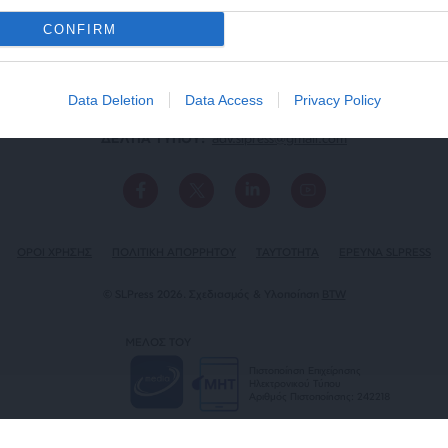
CONFIRM
Data Deletion
Data Access
Privacy Policy
ΕΠΙΚΟΙΝΩΝΙA:
slpress.gr@gmail.com
ΔΕΛΤΙΑ ΤΥΠΟΥ:
adv.slpress@gmail.com
ΟΡΟΙ ΧΡΗΣΗΣ
ΠΟΛΙΤΙΚΗ ΑΠΟΡΡΗΤΟΥ
TAYTOTHTA
ΕΡΕΥΝΑ SLPRESS
© SLPress 2026. Σχεδιασμός & Υλοποίηση
BTW
ΜΕΛΟΣ ΤΟΥ
Πιστοποίηση Επιχείρησης
Ηλεκτρονικού Τύπου
Αριθμός Πιστοποίησης: 242218