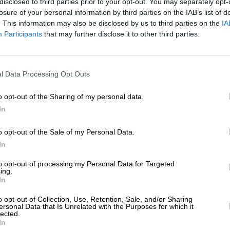
disclosed to third parties prior to your opt-out. You may separately opt-
ΛΙΤΙΚΗ
ΓΝΩΜΗ
losure of your personal information by third parties on the IAB’s list of
 τέλος της ηγεμονίας Μητσοτάκη και οι
. This information may also be disclosed by us to third parties on the
IA
νάμεις του “προοδευτικού τόξου”
Participants
that may further disclose it to other third parties.
ΠΑΛΙΔΗΣ ΧΑΡΗΣ
03/2025
ΕΝΙΣΧΥΣΤΕ ΤΟ
l Data Processing Opt Outs
Στηρίξτε με τη χορηγία σας για να επιβιώσει
η Αδέσμευτη Δημοσιογραφία του
o opt-out of the Sharing of my personal data.
SLpress.gr.
In
o opt-out of the Sale of my Personal Data.
ΕΠΙΣΤΡΟΦΗ ΣΤΗΝ ΑΡΧΗ ΤΗΣ ΣΕΛΙΔΑΣ
ΔΩΡΕΑ
In
* Ελάχιστη συνεισφορά 5€
to opt-out of processing my Personal Data for Targeted
ing.
In
ΑΡΧΕΙΟ
Ανατρέξτε στην αρθρογραφία του SL Press
o opt-out of Collection, Use, Retention, Sale, and/or Sharing
από το 2011 μέχρι σήμερα
ersonal Data that Is Unrelated with the Purposes for which it
lected.
In