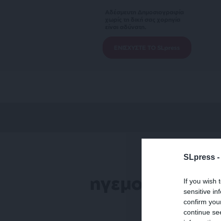
Αδέσμευτη Δημοσιογραφία
χωρίς τη δική σας χορηγία
είναι αδύνατη.
ΕΝΙΣΧΥΣΤΕ ΤΟ SLpress
SLpress 
ηγεμονία Μητ
If you wish 
sensitive in
confirm you
continue se