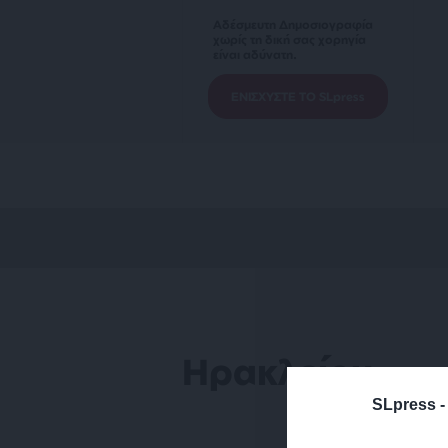
Αδέσμευτη Δημοσιογραφία
χωρίς τη δική σας χορηγία
είναι αδύνατη.
ΕΝΙΣΧΥΣΤΕ ΤΟ SLpress
Ηρακλείου
SLpress 