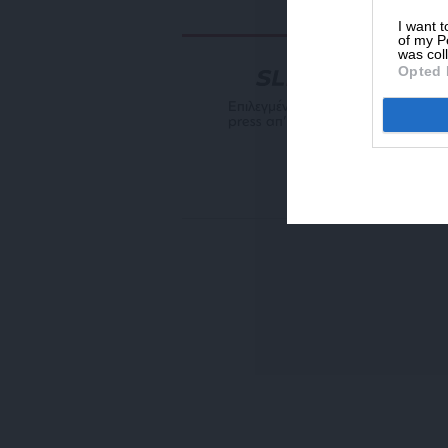
I want t
of my P
was col
Opted 
NEWSLETTER
Επιλεγμένη αρθρογραφία του SL
press απ’ευθείας στο e-mail σας
ΕΓΓΡΑΦΗ