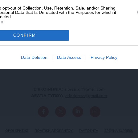
o opt-out of Collection, Use, Retention, Sale, and/or Sharing
ersonal Data that Is Unrelated with the Purposes for which it
lected.
In
ΑΡΧΕΙΟ
Ανατρέξτε στην αρθρογραφία του SL Press
CONFIRM
από το 2011 μέχρι σήμερα
Data Deletion
Data Access
Privacy Policy
ΕΠΙΚΟΙΝΩΝΙA:
slpress.gr@gmail.com
ΔΕΛΤΙΑ ΤΥΠΟΥ:
adv.slpress@gmail.com
ΟΡΟΙ ΧΡΗΣΗΣ
ΠΟΛΙΤΙΚΗ ΑΠΟΡΡΗΤΟΥ
TAYTOTHTA
ΕΡΕΥΝΑ SLPRESS