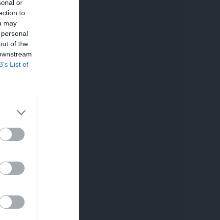
sonal or
ection to
ou may
 personal
out of the
 downstream
B’s List of