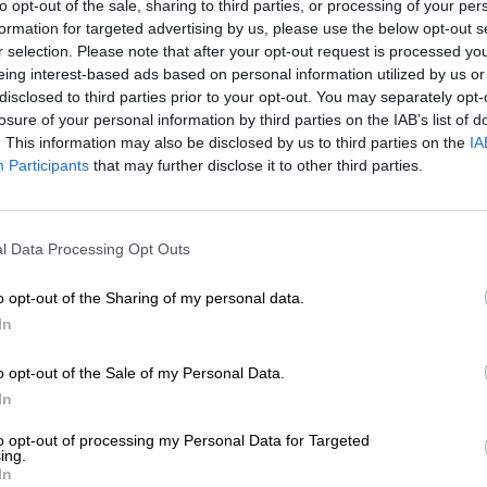
to opt-out of the sale, sharing to third parties, or processing of your per
ΗΣΕΙΣ
formation for targeted advertising by us, please use the below opt-out s
κ από την άγρια κακοποίηση του παιδιού
r selection. Please note that after your opt-out request is processed y
ο Ηράκλειο – Χειροπέδες στην μητέρα
eing interest-based ads based on personal information utilized by us or
ι τον σύντροφο της
disclosed to third parties prior to your opt-out. You may separately opt-
01/2025
losure of your personal information by third parties on the IAB’s list of
. This information may also be disclosed by us to third parties on the
IA
Participants
that may further disclose it to other third parties.
ΗΣΕΙΣ
ΕΝΙΣΧΥΣΤΕ ΤΟ
 κλείσει για πέντε μέρες το αεροδρόμιο
ρακλείου
l Data Processing Opt Outs
Στηρίξτε με τη χορηγία σας για να επιβιώσει
/02/2024
η Αδέσμευτη Δημοσιογραφία του
o opt-out of the Sharing of my personal data.
SLpress.gr.
In
o opt-out of the Sale of my Personal Data.
ΔΩΡΕΑ
In
* Ελάχιστη συνεισφορά 5€
to opt-out of processing my Personal Data for Targeted
ing.
In
ΕΠΙΣΤΡΟΦΗ ΣΤΗΝ ΑΡΧΗ ΤΗΣ ΣΕΛΙΔΑΣ