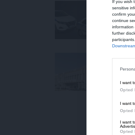
If you wish 
ΕΙΔ
sensitive in
Σο
confirm you
στ
continue se
κα
information 
26/
further disc
participants
Downstream 
ΕΙΔ
Θα
Η
Persona
05
I want t
Opted 
I want t
Opted 
I want 
Advertis
Opted 