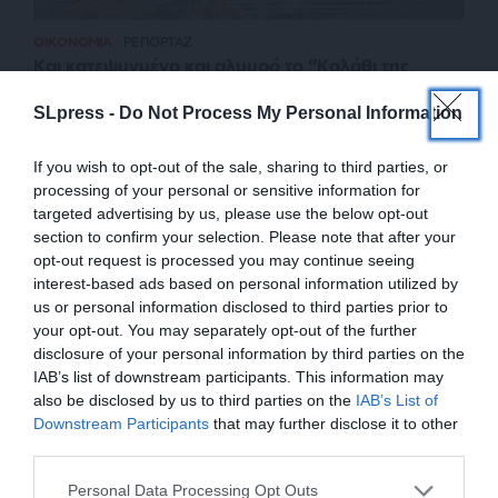
ΟΙΚΟΝΟΜΙΑ
ΡΕΠΟΡΤΑΖ
Και κατεψυγμένο και αλμυρό το “Καλάθι της
Σαρακοστής” – Που κυμαίνονται οι τιμές
SLpress -
Do Not Process My Personal Information
ΣΥΝΤΑΞΗ
13/03/2024
If you wish to opt-out of the sale, sharing to third parties, or
processing of your personal or sensitive information for
targeted advertising by us, please use the below opt-out
section to confirm your selection. Please note that after your
opt-out request is processed you may continue seeing
interest-based ads based on personal information utilized by
us or personal information disclosed to third parties prior to
your opt-out. You may separately opt-out of the further
disclosure of your personal information by third parties on the
IAB’s list of downstream participants. This information may
also be disclosed by us to third parties on the
IAB’s List of
ΕΝΙΣΧΥΣΤΕ ΤΟ
Downstream Participants
that may further disclose it to other
third parties.
ΕΠΙΣΤΡΟΦΗ ΣΤΗΝ ΑΡΧΗ ΤΗΣ ΣΕΛΙΔΑΣ
Στηρίξτε με τη χορηγία σας για να
Personal Data Processing Opt Outs