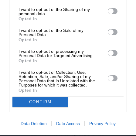
επιβιώσει η Αδέσμευτη
I want to opt-out of the Sharing of my
NEWSLETTER
Δημοσιογραφία του SLpress.gr.
personal data.
Opted In
I want to opt-out of the Sale of my
ΑΡΧΕΙΟ
ΔΩΡΕΑ
Personal Data.
Opted In
* Ελάχιστη συνεισφορά 5€
I want to opt-out of processing my
Personal Data for Targeted Advertising.
Opted In
ΕΝΙΣΧΥΣΤΕ ΤΟ
I want to opt-out of Collection, Use,
Retention, Sale, and/or Sharing of my
Αδέσμευτη Δημοσιογραφία χωρίς τη δική σας χορηγία
Personal Data that Is Unrelated with the
είναι αδύνατη.
Purposes for which it was collected.
Opted In
ΠΑΤΗΣΤΕ ΕΔΩ
CONFIRM
Data Deletion
Data Access
Privacy Policy
ΕΠΙΚΟΙΝΩΝΙA:
slpress.gr@gmail.com
ΔΕΛΤΙΑ ΤΥΠΟΥ:
adv.slpress@gmail.com