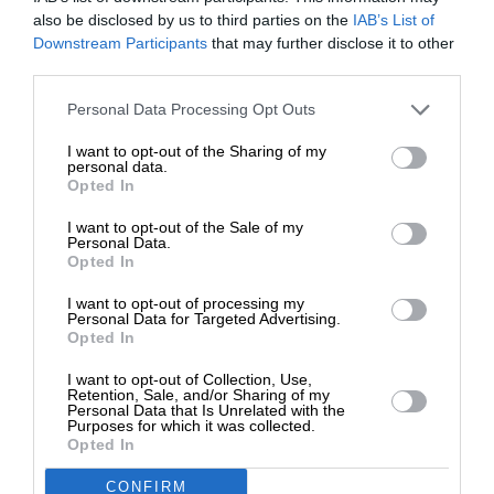
also be disclosed by us to third parties on the
IAB’s List of
11/06/2025
ΕΝΙΣΧΥΣΤΕ ΤΟ
Downstream Participants
that may further disclose it to other
third parties.
Στηρίξτε με τη χορηγία σας για να
Personal Data Processing Opt Outs
επιβιώσει η Αδέσμευτη
I want to opt-out of the Sharing of my
Δημοσιογραφία του SLpress.gr.
personal data.
Opted In
I want to opt-out of the Sale of my
ΔΩΡΕΑ
Personal Data.
Opted In
* Ελάχιστη συνεισφορά 5€
I want to opt-out of processing my
Personal Data for Targeted Advertising.
Opted In
I want to opt-out of Collection, Use,
Retention, Sale, and/or Sharing of my
Personal Data that Is Unrelated with the
Purposes for which it was collected.
Opted In
ΕΙΔΗΣΕΙΣ
CONFIRM
Οι πρώτοι 16 υποψήφιοι του κόμματος “Κόσμος”