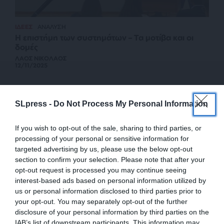
ΙΔΕΕΣ
ΑΝΑΛΥΣΗ
Η επιστήμη των συστημάτων – Τα μοτίβα και οι
δομές
ΛΑΟΣ ΝΙΚΟΛΑΟΣ
12/11/2025
SLpress -
Do Not Process My Personal Information
If you wish to opt-out of the sale, sharing to third parties, or
processing of your personal or sensitive information for
targeted advertising by us, please use the below opt-out
section to confirm your selection. Please note that after your
opt-out request is processed you may continue seeing
interest-based ads based on personal information utilized by
us or personal information disclosed to third parties prior to
your opt-out. You may separately opt-out of the further
ΕΙΔΗΣΕΙΣ
disclosure of your personal information by third parties on the
Από το 1946 είχε να “δει” τόσες πολεμικές
συγκρούσεις ο πλανήτης
IAB’s list of downstream participants. This information may