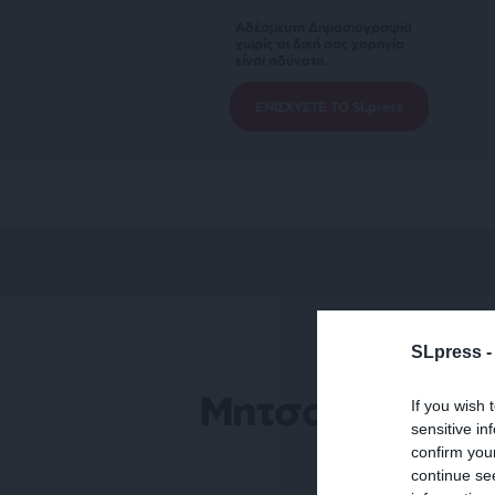
Αδέσμευτη Δημοσιογραφία
χωρίς τη δική σας χορηγία
είναι αδύνατη.
ΕΝΙΣΧΥΣΤΕ ΤΟ SLpress
SLpress 
Μητσοτάκης γι
If you wish 
sensitive in
confirm you
continue se