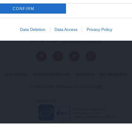
CONFIRM
Data Deletion
Data Access
Privacy Policy
ΕΠΙΚΟΙΝΩΝΙA:
slpress.gr@gmail.com
ΔΕΛΤΙΑ ΤΥΠΟΥ:
adv.slpress@gmail.com
ΟΡΟΙ ΧΡΗΣΗΣ
ΠΟΛΙΤΙΚΗ ΑΠΟΡΡΗΤΟΥ
TAYTOTHTA
ΕΡΕΥΝΑ SLPRESS
© SLPress 2026. Σχεδιασμός & Υλοποίηση
BTW
ΜΕΛΟΣ ΤΟΥ
Πιστοποίηση Επιχείρησης
Ηλεκτρονικού Τύπου
Αριθμός Πιστοποίησης: 242218