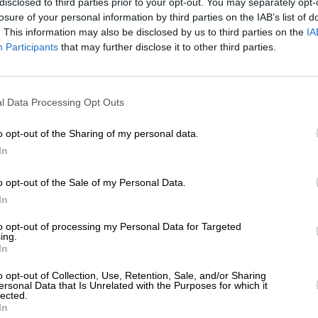
disclosed to third parties prior to your opt-out. You may separately opt-
ΛΙΤΙΚΗ
ΡΕΠΟΡΤΑΖ
losure of your personal information by third parties on the IAB’s list of
 είπε ο πρωθυπουργός για την ακρίβεια,
. This information may also be disclosed by us to third parties on the
IA
 βία στα γήπεδα και το θέμα Μπελέρη
Participants
that may further disclose it to other third parties.
ΝΤΑΞΗ
12/2023
ΕΝΙΣΧΥΣΤΕ ΤΟ
l Data Processing Opt Outs
Στηρίξτε με τη χορηγία σας για να επιβιώσει
η Αδέσμευτη Δημοσιογραφία του
o opt-out of the Sharing of my personal data.
SLpress.gr.
In
o opt-out of the Sale of my Personal Data.
ΕΠΙΣΤΡΟΦΗ ΣΤΗΝ ΑΡΧΗ ΤΗΣ ΣΕΛΙΔΑΣ
ΔΩΡΕΑ
In
* Ελάχιστη συνεισφορά 5€
to opt-out of processing my Personal Data for Targeted
ing.
In
ΑΡΧΕΙΟ
Ανατρέξτε στην αρθρογραφία του SL Press
o opt-out of Collection, Use, Retention, Sale, and/or Sharing
από το 2011 μέχρι σήμερα
ersonal Data that Is Unrelated with the Purposes for which it
lected.
In