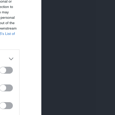
sonal or
ection to
ou may
 personal
out of the
 downstream
B’s List of