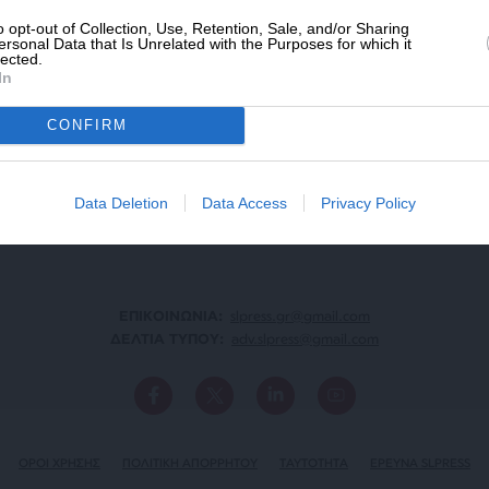
o opt-out of Collection, Use, Retention, Sale, and/or Sharing
ersonal Data that Is Unrelated with the Purposes for which it
lected.
In
ΑΡΧΕΙΟ
Ανατρέξτε στην αρθρογραφία του SL Press
CONFIRM
από το 2011 μέχρι σήμερα
Data Deletion
Data Access
Privacy Policy
ΕΠΙΚΟΙΝΩΝΙA:
slpress.gr@gmail.com
ΔΕΛΤΙΑ ΤΥΠΟΥ:
adv.slpress@gmail.com
ΟΡΟΙ ΧΡΗΣΗΣ
ΠΟΛΙΤΙΚΗ ΑΠΟΡΡΗΤΟΥ
TAYTOTHTA
ΕΡΕΥΝΑ SLPRESS