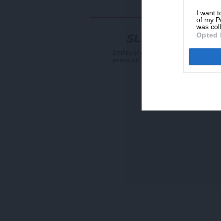
I want t
of my P
was col
Opted 
NEWSLETTER
Επιλεγμένη αρθρογραφία του SL
press απ’ευθείας στο e-mail σας
ΕΓΓΡΑΦΗ