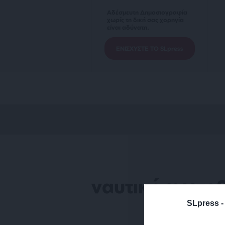
Αδέσμευτη Δημοσιογραφία
χωρίς τη δική σας χορηγία
είναι αδύνατη.
ΕΝΙΣΧΥΣΤΕ ΤΟ SLpress
ναυτική φωτο
SLpress 