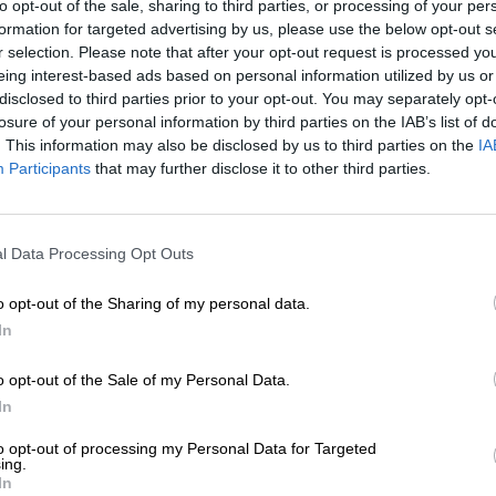
to opt-out of the sale, sharing to third parties, or processing of your per
ΗΣΕΙΣ
formation for targeted advertising by us, please use the below opt-out s
τέρας και κόρη τραυματίστηκαν από
r selection. Please note that after your opt-out request is processed y
υτική φωτοβολίδα στην Καλαμάτα –
eing interest-based ads based on personal information utilized by us or
υνελήφθη 58χρονος
disclosed to third parties prior to your opt-out. You may separately opt-
/05/2024
losure of your personal information by third parties on the IAB’s list of
. This information may also be disclosed by us to third parties on the
IA
Participants
that may further disclose it to other third parties.
ΗΣΕΙΣ
ΕΝΙΣΧΥΣΤΕ ΤΟ
ίτη μέρα αγωνίας για τον αστυνομικό –
υτέρα τα μέτρα για την οπαδική βία
l Data Processing Opt Outs
Στηρίξτε με τη χορηγία σας για να επιβιώσει
/12/2023
η Αδέσμευτη Δημοσιογραφία του
o opt-out of the Sharing of my personal data.
SLpress.gr.
In
o opt-out of the Sale of my Personal Data.
ΔΩΡΕΑ
In
* Ελάχιστη συνεισφορά 5€
to opt-out of processing my Personal Data for Targeted
ing.
In
ΕΠΙΣΤΡΟΦΗ ΣΤΗΝ ΑΡΧΗ ΤΗΣ ΣΕΛΙΔΑΣ