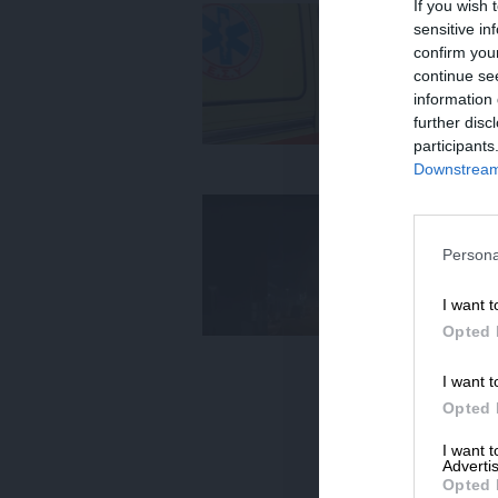
If you wish 
ΕΙΔ
sensitive in
Πα
confirm you
να
continue se
Σ
information 
06
further disc
participants
Downstream 
ΕΙΔ
Τρ
Δε
Persona
09
I want t
Opted 
I want t
Opted 
I want 
Advertis
Opted 